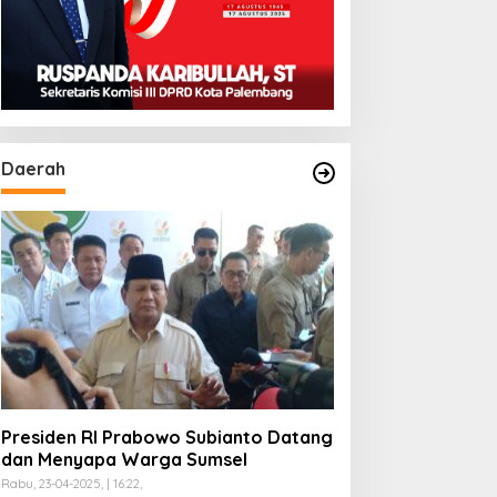
Daerah
rogram Paham AI Resmi
ergulir, Polda Sumsel
angun Edukator Digital
ingga Polres
Teknologi Drone Jadi
Strategi Polda Sumsel
Deteksi Dini Karhutla di
Wilayah Rawan Ogan Ilir
Presiden RI Prabowo Subianto Datang
dan Menyapa Warga Sumsel
Rabu, 23-04-2025, | 16:22,