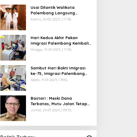
Usai Dilantik Walikota
Palembang Langsung
Mengikuti Retreat di
Kamis, 20-02-2025, | 17:58,
Magelang
Hari Kedua Akhir Pekan
Imigrasi Palembang Kembali
Dilayani
Minggu, 12-01-2025, | 17:00,
Sambut Hari Bakti Imigrasi
ke-75, Imigrasi Palembang
Buka Paspor Simpatik Akhir
Sabtu, 11-01-2025, | 18:10,
Pekan
Bastari : Meski Dana
Terbatas, Mutu Jalan Tetap
Diprioritaskan !
Jumat, 26-07-2024, | 09:53,