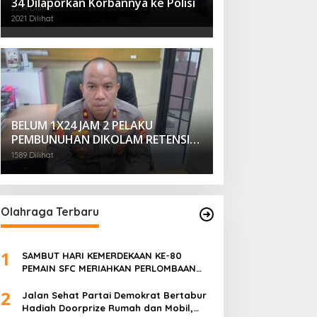
34 Dilaporkan Korbannya ke Polisi
Selapan Tour Jayanto
2234 Dilihat
2021 Dilihat
BELUM 1X24 JAM 2 PELAKU
PEMBUNUHAN DIKOLAM RETENSI
BELAKANG DPRD KOTA
1589 Dilihat
PALEMBANG TELAH DIRINGKUS
ANGGOTA POLSEK SU 1
PALEMBANG.
Olahraga Terbaru
1
SAMBUT HARI KEMERDEKAAN KE-80
PEMAIN SFC MERIAHKAN PERLOMBAAN
MAKAN KERUPUK DAN BILIAR
2
Jalan Sehat Partai Demokrat Bertabur
Hadiah Doorprize Rumah dan Mobil,