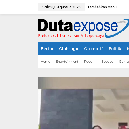
L
Tambahkan Menu
e
Sabtu, 8 Agustus 2026
w
a
t
i
k
e
k
Berita
Olahraga
Otomatif
Politik
o
n
t
Home
Entertainment
Ragam
Budaya
Sumse
e
n