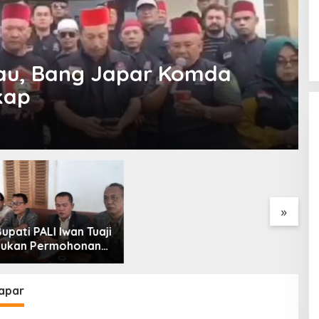
au, Bang Japar Komda
kap
ormasi Layanan
Respons Cepat Laporan
P
, Polda Sumsel
Warga, Polres Ogan Ilir
B
n Gedung BPKB
Ungkap Peredaran Sabu di
B
r Baru Bebas Pungli
Pemulutan Selatan
H
»
apar