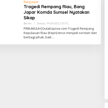
Bang Japar
Tragedi Rempang Riau, Bang
Japar Komda Sumsel Nyatakan
Sikap
Berita
|
Selasa, 19-09-2023, | 05:15,
O
L
PRBUMULIH|DutaExpose.com-Tragedi Rempang
E
Kepulauan Riau (Kepri) terus menjadi sorotan dari
H
berbagi pihak, baik
S
A
F
R
U
L
L
A
H
L
U
B
A
I