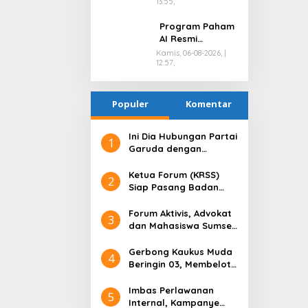
13:55,
Ungkap
Peredaran Sabu
Program Paham
di Pemulutan
AI Resmi
Selatan
Bergulir, Polda
Kamis, 06-08-2026, |
12:57,
Sumsel Bangun
Edukator Digital
Hingga Polres
Populer
Komentar
Ini Dia Hubungan Partai
1
Garuda dengan
Gerindra
Ketua Forum (KRSS)
2
Siap Pasang Badan
Membela H.Toha Tohet
Terkait Fitnah Keji
Forum Aktivis, Advokat
3
Pembunuhan Karakter
dan Mahasiswa Sumsel
Terhadap H.Toha Tohet
Gelar Diskusi di Hari
Anti Korupsi Sedunia,
Gerbong Kaukus Muda
4
Ini yang Dibahas!
Beringin 03, Membelot
ke Paslon Presiden
Nomor Urut 3 Ganjar
Imbas Perlawanan
5
Pranowo dan Mahfud
Internal, Kampanye