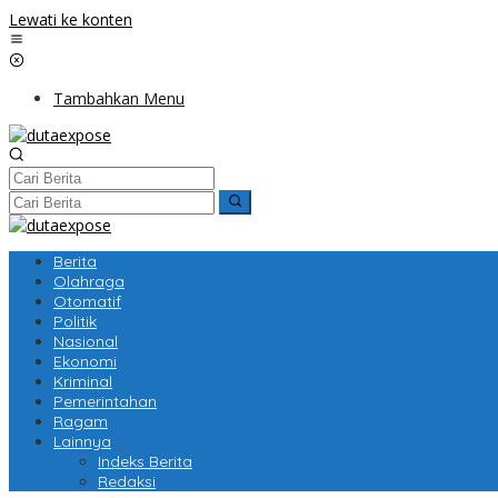
Lewati ke konten
Tambahkan Menu
Berita
Olahraga
Otomatif
Politik
Nasional
Ekonomi
Kriminal
Pemerintahan
Ragam
Lainnya
Indeks Berita
Redaksi