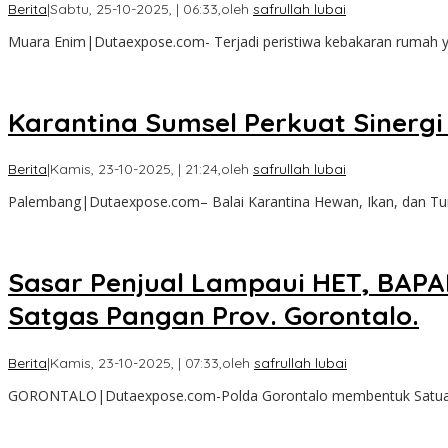
Berita
|
Sabtu, 25-10-2025, | 06:33,
oleh
safrullah lubai
Muara Enim|Dutaexpose.com- Terjadi peristiwa kebakaran rumah yang
Karantina Sumsel Perkuat Sinergi
Berita
|
Kamis, 23-10-2025, | 21:24,
oleh
safrullah lubai
Palembang|Dutaexpose.com– Balai Karantina Hewan, Ikan, dan Tu
Sasar Penjual Lampaui HET, BAP
Satgas Pangan Prov. Gorontalo.
Berita
|
Kamis, 23-10-2025, | 07:33,
oleh
safrullah lubai
GORONTALO|Dutaexpose.com-Polda Gorontalo membentuk Satuan Tu