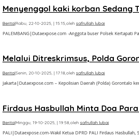
Menyenggol kaki korban Sedang Ti
Berita
|
Rabu, 22-10-2025, | 15:15,
oleh
safrullah lubai
PALEMBANG|Dutaexpose.com -Anggota buser Polsek Kertapati Pa
Melalui Ditreskrimsus, Polda Goro
Berita
|
Senin, 20-10-2025, | 17:18,
oleh
safrullah lubai
Jakarta|Dutaexpose.com – Kepolisian Daerah (Polda) Gorontalo kem
Firdaus Hasbullah Minta Doa Par
Berita
|
Minggu, 19-10-2025, | 19:58,
oleh
safrullah lubai
PALI|Dutaexpose.com-Wakil Ketua DPRD PALI Firdaus Hasbullah,