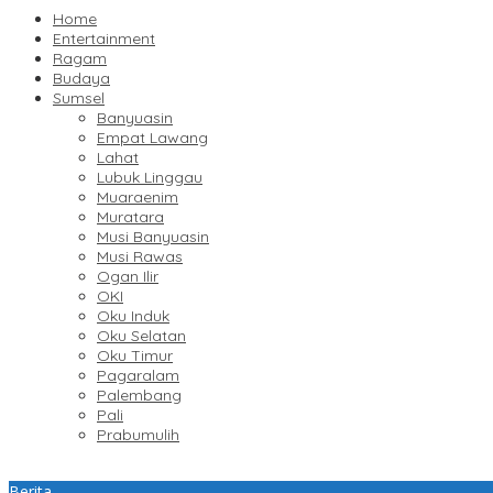
Home
Entertainment
Ragam
Budaya
Sumsel
Banyuasin
Empat Lawang
Lahat
Lubuk Linggau
Muaraenim
Muratara
Musi Banyuasin
Musi Rawas
Ogan Ilir
OKI
Oku Induk
Oku Selatan
Oku Timur
Pagaralam
Palembang
Pali
Prabumulih
Berita