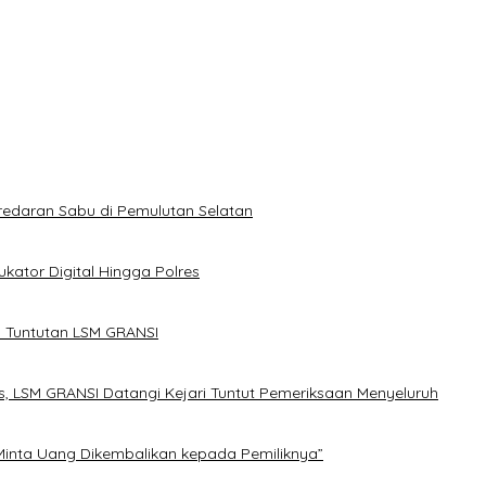
utan LSM GRANSI
GRANSI Datangi Kejari Tuntut Pemeriksaan Menyeluruh
 Uang Dikembalikan kepada Pemiliknya”
redaran Sabu di Pemulutan Selatan
kator Digital Hingga Polres
 Tuntutan LSM GRANSI
, LSM GRANSI Datangi Kejari Tuntut Pemeriksaan Menyeluruh
Minta Uang Dikembalikan kepada Pemiliknya”