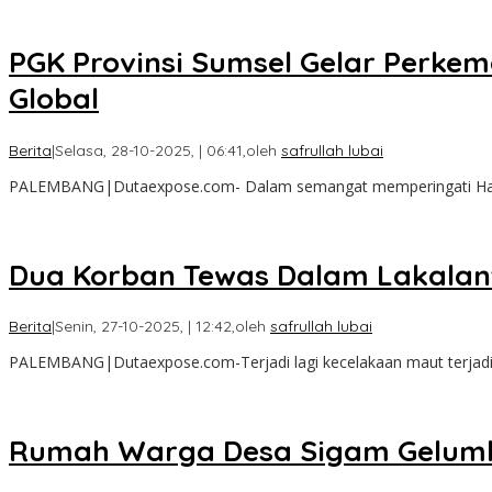
PGK Provinsi Sumsel Gelar Perkem
Global
Berita
|
Selasa, 28-10-2025, | 06:41,
oleh
safrullah lubai
PALEMBANG|Dutaexpose.com- Dalam semangat memperingati Har
Dua Korban Tewas Dalam Lakalan
Berita
|
Senin, 27-10-2025, | 12:42,
oleh
safrullah lubai
PALEMBANG|Dutaexpose.com-Terjadi lagi kecelakaan maut terjad
Rumah Warga Desa Sigam Gelum