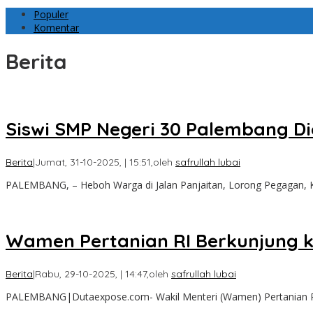
Populer
Komentar
Berita
Siswi SMP Negeri 30 Palembang D
Berita
|
Jumat, 31-10-2025, | 15:51,
oleh
safrullah lubai
PALEMBANG, – Heboh Warga di Jalan Panjaitan, Lorong Pegagan,
Wamen Pertanian RI Berkunjung 
Berita
|
Rabu, 29-10-2025, | 14:47,
oleh
safrullah lubai
PALEMBANG|Dutaexpose.com- Wakil Menteri (Wamen) Pertanian R