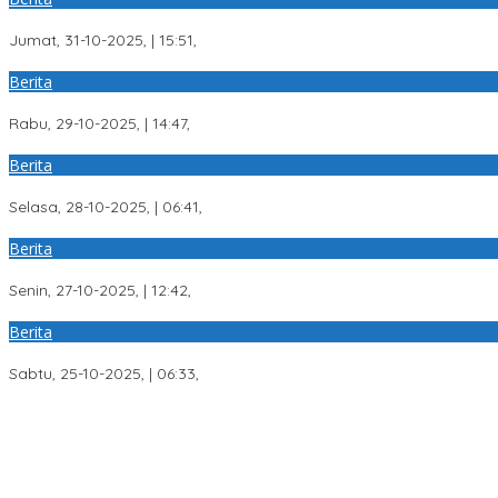
Siswi SMP Negeri 30 Palembang Diduga Hampir Jadi Korban Penc
Jumat, 31-10-2025, | 15:51,
Berita
Wamen Pertanian RI Berkunjung ke Kampus A UIN Raden Fatah 
Rabu, 29-10-2025, | 14:47,
Berita
PGK Provinsi Sumsel Gelar Perkemahan Kebangsaan, Pemuda Harus 
Selasa, 28-10-2025, | 06:41,
Berita
Dua Korban Tewas Dalam Lakalantas di Palembang
Senin, 27-10-2025, | 12:42,
Berita
Rumah Warga Desa Sigam Gelumbang Terbakar
Sabtu, 25-10-2025, | 06:33,
Respons Cepat Laporan Warga, Polres Ogan Ilir Ungkap Peredara
Program Paham AI Resmi Bergulir, Polda Sumsel Bangun Edukator 