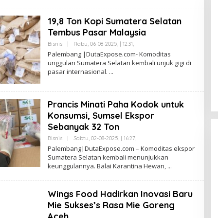
F
R
19,8 Ton Kopi Sumatera Selatan
U
L
Tembus Pasar Malaysia
L
A
Bisnis
|
Rabu, 06-08-2025, | 12:31,
O
H
L
Palembang |DutaExpose.com- Komoditas
L
E
U
unggulan Sumatera Selatan kembali unjuk gigi di
DPW PAN Sumsel Segera
H
B
pasar internasional.
S
Laksanakan Musyawarah Wilayah
A
A
I
2025
Di Politik
|
Sabtu, 15-03-2025, | 17:12,
F
R
U
Prancis Minati Paha Kodok untuk
L
L
Konsumsi, Sumsel Ekspor
A
Sebanyak 32 Ton
H
L
Bisnis
|
Sabtu, 02-08-2025, | 16:27,
O
U
L
B
Palembang|DutaExpose.com – Komoditas ekspor
E
A
Sumatera Selatan kembali menunjukkan
H
I
keunggulannya. Balai Karantina Hewan,
S
A
F
R
Wings Food Hadirkan Inovasi Baru
U
L
Mie Sukses’s Rasa Mie Goreng
L
A
Aceh