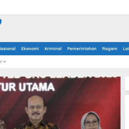
Nasional
Ekonomi
Kriminal
Pemerintahan
Ragam
La
l