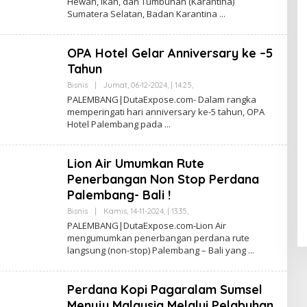
Hewan, Ikan, dan Tumbuhan (Karantina)
A
H
I
Sumatera Selatan, Badan Karantina
S
A
F
R
OPA Hotel Gelar Anniversary ke –5
U
L
Tahun
L
A
Bisnis
|
Jumat, 06-12-2024, | 14:25,
O
H
L
PALEMBANG|DutaExpose.com- Dalam rangka
L
E
U
memperingati hari anniversary ke-5 tahun, OPA
H
B
Hotel Palembang pada
S
A
A
I
F
R
Lion Air Umumkan Rute
U
L
Penerbangan Non Stop Perdana
L
A
Palembang- Bali !
H
L
Bisnis
|
Kamis, 14-11-2024, | 13:35,
O
U
L
PALEMBANG|DutaExpose.com-Lion Air
B
E
mengumumkan penerbangan perdana rute
A
H
I
langsung (non-stop) Palembang – Bali yang
S
A
F
R
Perdana Kopi Pagaralam Sumsel
U
L
Menuju Malaysia Melalui Pelabuhan
L