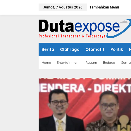
L
Tambahkan Menu
e
Jumat, 7 Agustus 2026
w
a
t
i
k
e
k
Berita
Olahraga
Otomatif
Politik
o
n
t
Home
Entertainment
Ragam
Budaya
Sumse
e
n