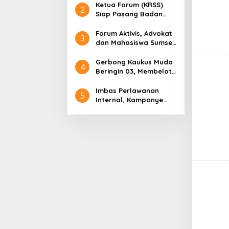
Ketua Forum (KRSS)
2
Siap Pasang Badan
Membela H.Toha Tohet
Terkait Fitnah Keji
Forum Aktivis, Advokat
3
Pembunuhan Karakter
dan Mahasiswa Sumsel
Terhadap H.Toha Tohet
Gelar Diskusi di Hari
Anti Korupsi Sedunia,
Gerbong Kaukus Muda
4
Ini yang Dibahas!
Beringin 03, Membelot
ke Paslon Presiden
Nomor Urut 3 Ganjar
Imbas Perlawanan
5
Pranowo dan Mahfud
Internal, Kampanye
MD di Pilpres 2024
Terbuka 02 Sepi Massa
Golkar