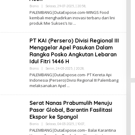
H
L
Bisnis
|
Selasa, 29-07-2025, | 20:58,
O
U
L
PALEMBANG|DutaExpose.com-WINGS Food
B
E
kembali menghadirkan inovasi terbaru dari lini
A
H
I
produk Mie Sukses’s Isi
S
A
F
R
PT KAI (Persero) Divisi Regional III
U
L
Menggelar Apel Pasukan Dalam
L
A
Rangka Posko Angkutan Lebaran
H
Idul Fitri 1446 H
L
U
Bisnis
|
Senin, 24-03-2025, | 20:28,
O
B
L
A
PALEMBANG|DutaExpose.com- PT Kereta Api
E
I
Indonesia (Persero) Divisi Regional III Palembang
H
melaksanakan Apel
S
A
F
R
Serat Nanas Prabumulih Menuju
U
L
Pasar Global, Barantin Fasilitasi
L
A
Ekspor ke Spanyol
H
L
Bisnis
|
Selasa, 04-03-2025, | 10:07,
O
U
L
PALEMBANG|DutaExpose.com– Balai Karantina
B
E