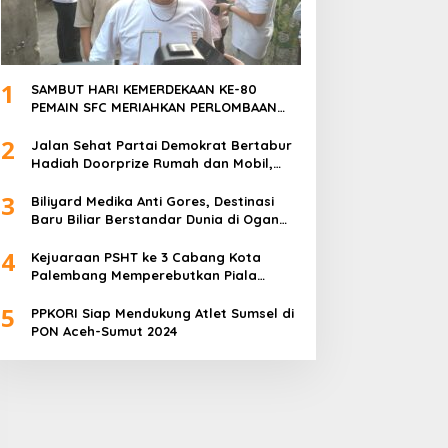
1
SAMBUT HARI KEMERDEKAAN KE-80
PEMAIN SFC MERIAHKAN PERLOMBAAN
MAKAN KERUPUK DAN BILIAR
2
Jalan Sehat Partai Demokrat Bertabur
Hadiah Doorprize Rumah dan Mobil,
Dukungan Akbar HDCU
3
Biliyard Medika Anti Gores, Destinasi
Baru Biliar Berstandar Dunia di Ogan
Ilir, Sumatra Selatan
4
Kejuaraan PSHT ke 3 Cabang Kota
Palembang Memperebutkan Piala
Walikota Palembang Resmi Ditutup
5
PPKORI Siap Mendukung Atlet Sumsel di
PON Aceh-Sumut 2024