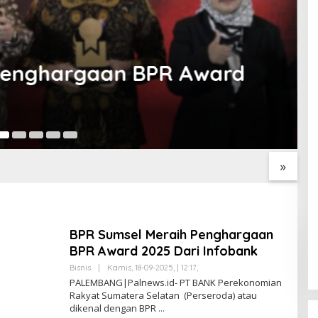
era Selatan Tembus Pasar
Sab
s Cepat Laporan
Program Paham AI Resmi
S
Polres Ogan Ilir
Bergulir, Polda Sumsel
D
 Peredaran Sabu di
Bangun Edukator Digital
P
»
tan Selatan
Hingga Polres
T
BPR Sumsel Meraih Penghargaan
BPR Award 2025 Dari Infobank
Bisnis
|
Kamis, 18-09-2025, | 12:17,
O
L
PALEMBANG|Palnews.id- PT BANK Perekonomian
E
Rakyat Sumatera Selatan (Perseroda) atau
H
dikenal dengan BPR
S
A