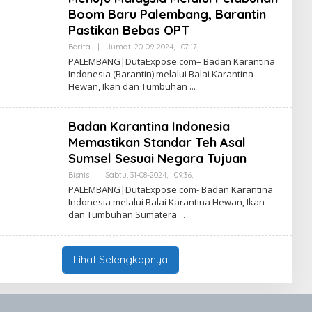
A
Boom Baru Palembang, Barantin
H
Pastikan Bebas OPT
L
U
Berita
|
Jumat, 20-09-2024, | 07:17,
O
B
L
A
PALEMBANG|DutaExpose.com– Badan Karantina
E
I
Indonesia (Barantin) melalui Balai Karantina
H
Hewan, Ikan dan Tumbuhan
S
A
F
R
Badan Karantina Indonesia
U
L
Memastikan Standar Teh Asal
L
A
Sumsel Sesuai Negara Tujuan
H
L
Bisnis
|
Sabtu, 31-08-2024, | 09:36,
O
U
L
PALEMBANG|DutaExpose.com- Badan Karantina
B
E
Indonesia melalui Balai Karantina Hewan, Ikan
A
H
I
dan Tumbuhan Sumatera
S
A
F
R
U
Lihat Selengkapnya
L
L
A
H
L
U