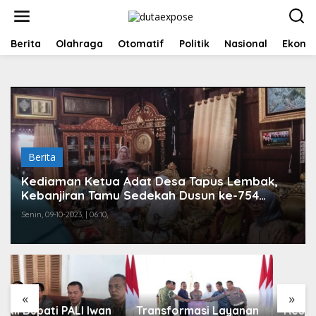
L
e
w
a
Berita
Olahraga
Otomatif
Politik
Nasional
Ekono
t
i
k
e
k
o
n
t
Berita
e
n
Kediaman Ketua Adat Desa Tapus Lembak,
Kebanjiran Tamu Sedekah Dusun ke-754
Tahun
Senin, 09-10-2023, | 06:10,
Respons Cepat
Laporan Warga,
Polres Ogan Ilir
Ungkap Peredaran
Sabu di Pemulutan
Selatan
«
»
Transformasi Layanan