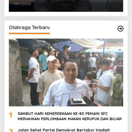
PALEMBANG TELAH DIRINGKUS ANGGOTA
1589 Dilihat
POLSEK SU 1 PALEMBANG.
Olahraga Terbaru
1
SAMBUT HARI KEMERDEKAAN KE-80 PEMAIN SFC
MERIAHKAN PERLOMBAAN MAKAN KERUPUK DAN BILIAR
2
Jalan Sehat Partai Demokrat Bertabur Hadiah