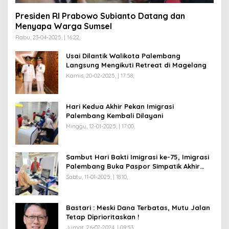
Presiden RI Prabowo Subianto Datang dan
Menyapa Warga Sumsel
Rabu, 23-04-2025, | 16:22,
Usai Dilantik Walikota Palembang
Langsung Mengikuti Retreat di Magelang
Kamis, 20-02-2025, | 17:58,
Hari Kedua Akhir Pekan Imigrasi
Palembang Kembali Dilayani
Minggu, 12-01-2025, | 17:00,
Sambut Hari Bakti Imigrasi ke-75, Imigrasi
Palembang Buka Paspor Simpatik Akhir
Pekan
Sabtu, 11-01-2025, | 18:10,
Bastari : Meski Dana Terbatas, Mutu Jalan
Tetap Diprioritaskan !
Jumat, 26-07-2024, | 09:53,