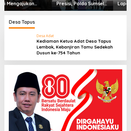
Presisi, Polda Sumsel
Bangun Gedung BPKB
Standar Baru Bebas
Pungli
Desa Tapus
Desa Adat
Kediaman Ketua Adat Desa Tapus
Lembak, Kebanjiran Tamu Sedekah
Dusun ke-754 Tahun