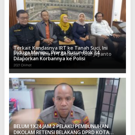
Terkait Kandasnya IRT ke Tanah Suci, Ini
Diduga Menipu, Warga Rusun Blok 34
Penjelasan Pihat PT Selapan Tour Jayanto
Dilaporkan Korbannya ke Polisi
2233 Dilihat
2021 Dilihat
BELUM 1X24 JAM 2 PELAKU PEMBUNUHAN
DIKOLAM RETENSI BELAKANG DPRD KOTA