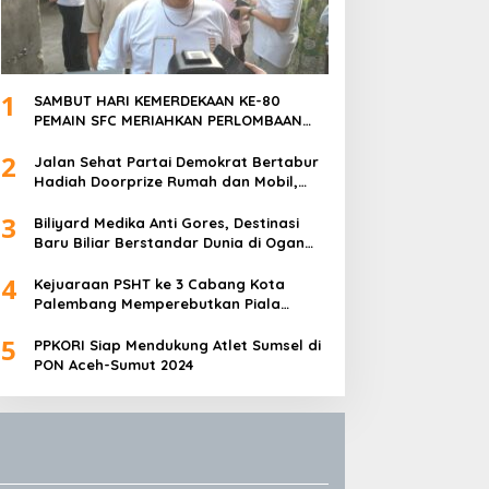
1
SAMBUT HARI KEMERDEKAAN KE-80
PEMAIN SFC MERIAHKAN PERLOMBAAN
MAKAN KERUPUK DAN BILIAR
2
Jalan Sehat Partai Demokrat Bertabur
Hadiah Doorprize Rumah dan Mobil,
Dukungan Akbar HDCU
3
Biliyard Medika Anti Gores, Destinasi
Baru Biliar Berstandar Dunia di Ogan
Ilir, Sumatra Selatan
4
Kejuaraan PSHT ke 3 Cabang Kota
Palembang Memperebutkan Piala
Walikota Palembang Resmi Ditutup
5
PPKORI Siap Mendukung Atlet Sumsel di
PON Aceh-Sumut 2024