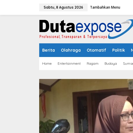
L
Tambahkan Menu
e
Sabtu, 8 Agustus 2026
w
a
t
i
k
e
k
Berita
Olahraga
Otomatif
Politik
o
n
t
Home
Entertainment
Ragam
Budaya
Sumse
e
n