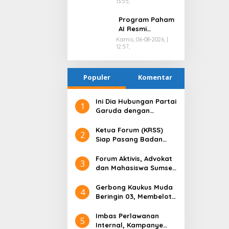
13:55,
Ungkap
Peredaran Sabu
Program Paham
di Pemulutan
AI Resmi
Selatan
Bergulir, Polda
Kamis, 06-08-2026, |
12:57,
Sumsel Bangun
Edukator Digital
Hingga Polres
Populer
Komentar
Ini Dia Hubungan Partai
1
Garuda dengan
Gerindra
Ketua Forum (KRSS)
2
Siap Pasang Badan
Membela H.Toha Tohet
Terkait Fitnah Keji
Forum Aktivis, Advokat
3
Pembunuhan Karakter
dan Mahasiswa Sumsel
Terhadap H.Toha Tohet
Gelar Diskusi di Hari
Anti Korupsi Sedunia,
Gerbong Kaukus Muda
4
Ini yang Dibahas!
Beringin 03, Membelot
ke Paslon Presiden
Nomor Urut 3 Ganjar
Imbas Perlawanan
5
Pranowo dan Mahfud
Internal, Kampanye