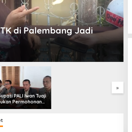
g Jadi
ormasi Layanan
Respons Cepat Laporan
P
, Polda Sumsel
Warga, Polres Ogan Ilir
B
n Gedung BPKB
Ungkap Peredaran Sabu di
B
r Baru Bebas Pungli
Pemulutan Selatan
H
»
et