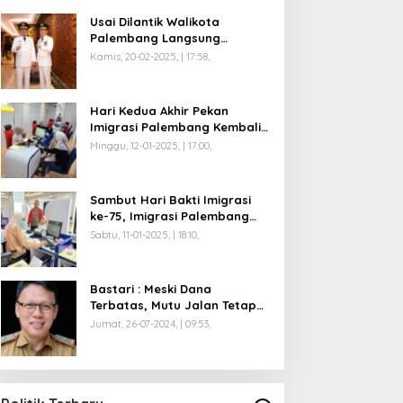
Usai Dilantik Walikota
Palembang Langsung
Mengikuti Retreat di
Kamis, 20-02-2025, | 17:58,
Magelang
Hari Kedua Akhir Pekan
Imigrasi Palembang Kembali
Dilayani
Minggu, 12-01-2025, | 17:00,
Sambut Hari Bakti Imigrasi
ke-75, Imigrasi Palembang
Buka Paspor Simpatik Akhir
Sabtu, 11-01-2025, | 18:10,
Pekan
Bastari : Meski Dana
Terbatas, Mutu Jalan Tetap
Diprioritaskan !
Jumat, 26-07-2024, | 09:53,