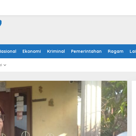
Nasional
Ekonomi
Kriminal
Pemerintahan
Ragam
La
l