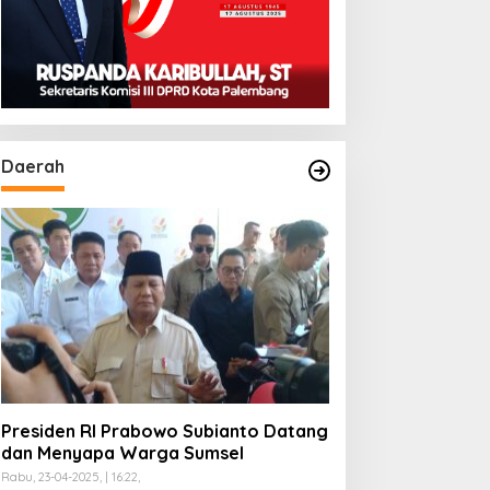
Daerah
rogram Paham AI Resmi
ergulir, Polda Sumsel
angun Edukator Digital
ingga Polres
Teknologi Drone Jadi
Strategi Polda Sumsel
Deteksi Dini Karhutla di
Wilayah Rawan Ogan Ilir
Presiden RI Prabowo Subianto Datang
dan Menyapa Warga Sumsel
Rabu, 23-04-2025, | 16:22,