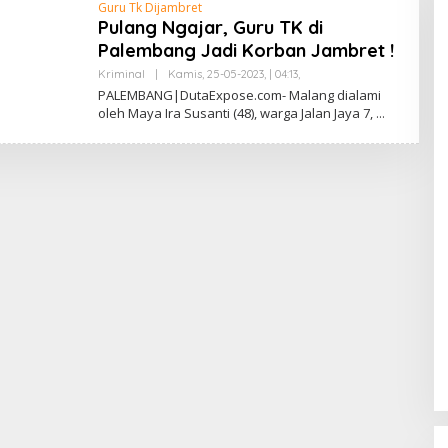
Guru Tk Dijambret
Pulang Ngajar, Guru TK di
Palembang Jadi Korban Jambret !
Kriminal
|
Kamis, 25-05-2023, | 04:13,
O
L
PALEMBANG|DutaExpose.com- Malang dialami
E
oleh Maya Ira Susanti (48), warga Jalan Jaya 7,
H
S
A
F
R
U
L
L
A
H
L
U
B
A
I