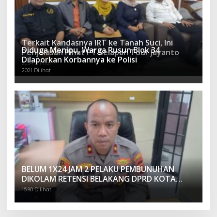
Terkait Kandasnya IRT ke Tanah Suci, Ini
Diduga Menipu, Warga Rusun Blok 34
Penjelasan Pihat PT Selapan Tour Jayanto
Dilaporkan Korbannya ke Polisi
2234 Dilihat
2021 Dilihat
BELUM 1X24 JAM 2 PELAKU PEMBUNUHAN
DIKOLAM RETENSI BELAKANG DPRD KOTA
PALEMBANG TELAH DIRINGKUS ANGGOTA
1590 Dilihat
POLSEK SU 1 PALEMBANG.