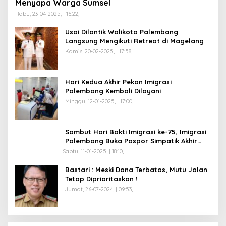
Menyapa Warga Sumsel
Rabu, 23-04-2025, | 16:22,
Usai Dilantik Walikota Palembang
Langsung Mengikuti Retreat di Magelang
Kamis, 20-02-2025, | 17:58,
Hari Kedua Akhir Pekan Imigrasi
Palembang Kembali Dilayani
Minggu, 12-01-2025, | 17:00,
Sambut Hari Bakti Imigrasi ke-75, Imigrasi
Palembang Buka Paspor Simpatik Akhir
Pekan
Sabtu, 11-01-2025, | 18:10,
Bastari : Meski Dana Terbatas, Mutu Jalan
Tetap Diprioritaskan !
Jumat, 26-07-2024, | 09:53,