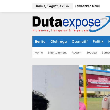
L
Tambahkan Menu
e
Kamis, 6 Agustus 2026
w
a
t
i
k
e
k
Berita
Olahraga
Otomatif
Politik
o
n
t
Home
Entertainment
Ragam
Budaya
Sumse
e
n