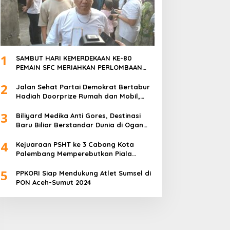
1
SAMBUT HARI KEMERDEKAAN KE-80
PEMAIN SFC MERIAHKAN PERLOMBAAN
MAKAN KERUPUK DAN BILIAR
2
Jalan Sehat Partai Demokrat Bertabur
Hadiah Doorprize Rumah dan Mobil,
Dukungan Akbar HDCU
3
Biliyard Medika Anti Gores, Destinasi
Baru Biliar Berstandar Dunia di Ogan
Ilir, Sumatra Selatan
4
Kejuaraan PSHT ke 3 Cabang Kota
Palembang Memperebutkan Piala
Walikota Palembang Resmi Ditutup
5
PPKORI Siap Mendukung Atlet Sumsel di
PON Aceh-Sumut 2024