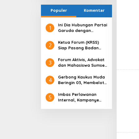
Uang
Dikembalikan
Populer
Komentar
kepada
Pemiliknya”
Ini Dia Hubungan Partai
1
Garuda dengan
Gerindra
Ketua Forum (KRSS)
2
Siap Pasang Badan
Membela H.Toha Tohet
Terkait Fitnah Keji
Forum Aktivis, Advokat
3
Pembunuhan Karakter
dan Mahasiswa Sumsel
Terhadap H.Toha Tohet
Gelar Diskusi di Hari
Anti Korupsi Sedunia,
Gerbong Kaukus Muda
4
Ini yang Dibahas!
Beringin 03, Membelot
ke Paslon Presiden
Nomor Urut 3 Ganjar
Imbas Perlawanan
5
Pranowo dan Mahfud
Internal, Kampanye
MD di Pilpres 2024
Terbuka 02 Sepi Massa
Golkar