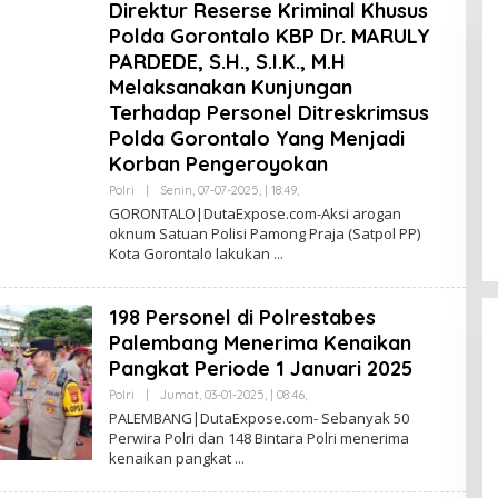
Direktur Reserse Kriminal Khusus
Polda Gorontalo KBP Dr. MARULY
PARDEDE, S.H., S.I.K., M.H
Melaksanakan Kunjungan
Terhadap Personel Ditreskrimsus
Polda Gorontalo Yang Menjadi
Korban Pengeroyokan
DPW PAN Sumsel Segera
Polri
|
Senin, 07-07-2025, | 18:49,
O
Laksanakan Musyawarah Wilayah
L
GORONTALO|DutaExpose.com-Aksi arogan
2025
Di Politik
|
Sabtu, 15-03-2025, | 17:12,
E
oknum Satuan Polisi Pamong Praja (Satpol PP)
H
Kota Gorontalo lakukan
S
A
F
R
198 Personel di Polrestabes
U
L
Palembang Menerima Kenaikan
L
A
Pangkat Periode 1 Januari 2025
H
L
Polri
|
Jumat, 03-01-2025, | 08:46,
O
U
L
PALEMBANG|DutaExpose.com- Sebanyak 50
B
E
Perwira Polri dan 148 Bintara Polri menerima
A
H
I
kenaikan pangkat
S
A
F