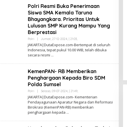
R
Polri Resmi Buka Penerimaan
U
L
Siswa SMA Kemala Taruna
L
A
Bhayangkara. Prioritas Untuk
H
Lulusan SMP Kurang Mampu Yang
L
U
Berprestasi
B
A
Polri
|
Jumat, 27-12-2024, | 21:03,
O
I
L
JAKARTA|DutaExpose.com-Bertempat di seluruh
E
Indonesia, tepat pukul 10.00 WIB, telah dibuka
H
secara resmi
S
A
F
R
KemenPAN- RB Memberikan
U
L
Penghargaan Kepada Biro SDM
L
A
Polda Sumsel
H
L
Polri
|
Selasa, 09-07-2024, | 21:49,
O
U
L
JAKARTA|DutaExpose.com- Kementerian
B
E
Pendayagunaan Aparatur Negara dan Reformasi
A
H
I
Birokrasi (KemenPAN-RB) memberikan
S
A
penghargaan kepada
F
R
U
L