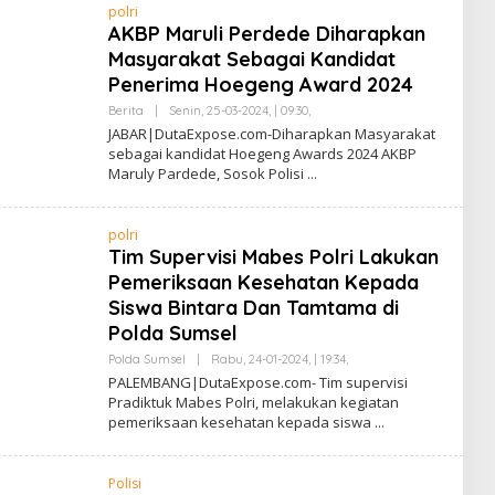
polri
U
L
AKBP Maruli Perdede Diharapkan
L
Masyarakat Sebagai Kandidat
A
H
Penerima Hoegeng Award 2024
L
U
Berita
|
Senin, 25-03-2024, | 09:30,
O
B
L
JABAR|DutaExpose.com-Diharapkan Masyarakat
A
E
I
sebagai kandidat Hoegeng Awards 2024 AKBP
H
Maruly Pardede, Sosok Polisi
S
A
F
R
polri
U
L
Tim Supervisi Mabes Polri Lakukan
L
Pemeriksaan Kesehatan Kepada
A
H
Siswa Bintara Dan Tamtama di
L
U
Polda Sumsel
B
A
Polda Sumsel
|
Rabu, 24-01-2024, | 19:34,
O
I
L
PALEMBANG|DutaExpose.com- Tim supervisi
E
Pradiktuk Mabes Polri, melakukan kegiatan
H
pemeriksaan kesehatan kepada siswa
S
A
F
R
Polisi
U