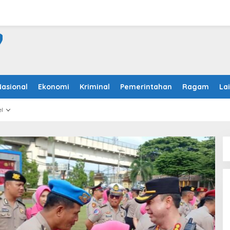
Nasional
Ekonomi
Kriminal
Pemerintahan
Ragam
La
l