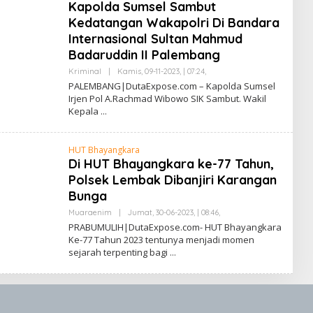
L
Kapolda Sumsel Sambut
L
Kedatangan Wakapolri Di Bandara
A
H
Internasional Sultan Mahmud
L
U
Badaruddin II Palembang
B
A
Kriminal
|
Kamis, 09-11-2023, | 07:24,
O
I
L
PALEMBANG|DutaExpose.com – Kapolda Sumsel
E
Irjen Pol A.Rachmad Wibowo SIK Sambut. Wakil
H
Kepala
S
A
F
R
HUT Bhayangkara
U
L
Di HUT Bhayangkara ke-77 Tahun,
L
Polsek Lembak Dibanjiri Karangan
A
H
Bunga
L
U
Muaraenim
|
Jumat, 30-06-2023, | 08:46,
O
B
L
PRABUMULIH|DutaExpose.com- HUT Bhayangkara
A
E
I
Ke-77 Tahun 2023 tentunya menjadi momen
H
sejarah terpenting bagi
S
A
F
R
U
L
L