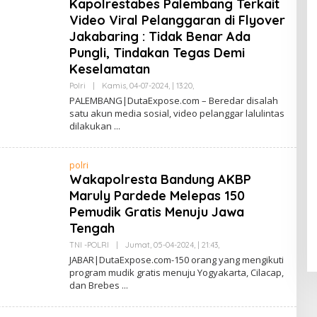
Kapolrestabes Palembang Terkait
L
Video Viral Pelanggaran di Flyover
A
H
Jakabaring : Tidak Benar Ada
L
U
Pungli, Tindakan Tegas Demi
B
Keselamatan
A
I
Polri
|
Kamis, 04-07-2024, | 13:20,
O
L
PALEMBANG|DutaExpose.com – Beredar disalah
E
satu akun media sosial, video pelanggar lalulintas
H
dilakukan
S
A
F
R
polri
U
L
Wakapolresta Bandung AKBP
L
Maruly Pardede Melepas 150
A
H
Pemudik Gratis Menuju Jawa
L
U
Tengah
B
A
TNI -POLRI
|
Jumat, 05-04-2024, | 21:43,
O
I
L
JABAR|DutaExpose.com-150 orang yang mengikuti
E
program mudik gratis menuju Yogyakarta, Cilacap,
H
dan Brebes
S
A
F
R