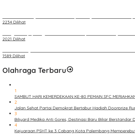
Terkait Kandasnya IRT ke Tanah Suci, Ini Penjelasan Pihat PT Selap
2234 Dilihat
Diduga Menipu, Warga Rusun Blok 34 Dilaporkan Korbannya ke Poli
2021 Dilihat
BELUM 1X24 JAM 2 PELAKU PEMBUNUHAN DIKOLAM RETENSI B
1589 Dilihat
Olahraga Terbaru
1
SAMBUT HARI KEMERDEKAAN KE-80 PEMAIN SFC MERIAHKA
2
Jalan Sehat Partai Demokrat Bertabur Hadiah Doorprize 
3
Biliyard Medika Anti Gores, Destinasi Baru Biliar Berstandar 
4
Kejuaraan PSHT ke 3 Cabang Kota Palembang Memperebutk