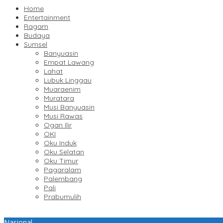
Home
Entertainment
Ragam
Budaya
Sumsel
Banyuasin
Empat Lawang
Lahat
Lubuk Linggau
Muaraenim
Muratara
Musi Banyuasin
Musi Rawas
Ogan Ilir
OKI
Oku Induk
Oku Selatan
Oku Timur
Pagaralam
Palembang
Pali
Prabumulih
Nasional