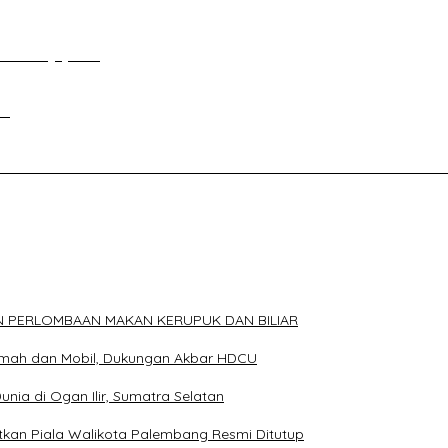
an Tour Jayanto
si
ELAKANG DPRD KOTA PALEMBANG TELAH DIRINGKUS ANGGOTA P
N PERLOMBAAN MAKAN KERUPUK DAN BILIAR
Rumah dan Mobil, Dukungan Akbar HDCU
Dunia di Ogan Ilir, Sumatra Selatan
an Piala Walikota Palembang Resmi Ditutup