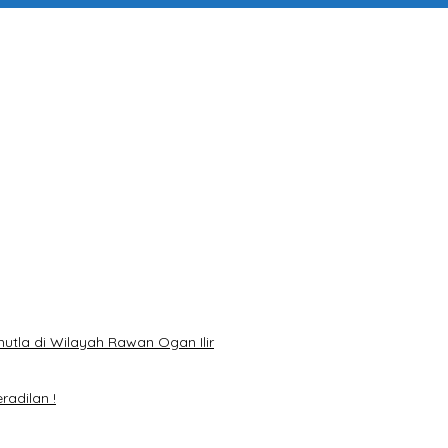
ah
di Wilayah Rawan Ogan Ilir
n !
 Standar Baru Bebas Pungli
n Sabu di Pemulutan Selatan
Digital Hingga Polres
hutla di Wilayah Rawan Ogan Ilir
adilan !