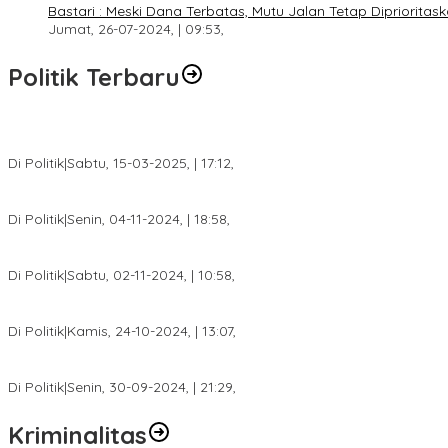
Bastari : Meski Dana Terbatas, Mutu Jalan Tetap Diprioritask
Jumat, 26-07-2024, | 09:53,
Politik Terbaru
DPW PAN Sumsel Segera Laksanakan Musyawarah Wilayah 2025
Di Politik
|
Sabtu, 15-03-2025, | 17:12,
Anggota Koalisi Ojol Palembang Menggelar Deklarasi Pilkada Da
Di Politik
|
Senin, 04-11-2024, | 18:58,
Tim Relawan SBB Prabumulih Dikukuhkan Calon Gubernur Sumsel 
Di Politik
|
Sabtu, 02-11-2024, | 10:58,
Calon Bupati Dua Periode Joncik Muhammad: Kemenangan Besar 
Di Politik
|
Kamis, 24-10-2024, | 13:07,
Fokus Infrastruktur dan Pelayanan Publik, Feby Anggi Siap Berj
Di Politik
|
Senin, 30-09-2024, | 21:29,
Kriminalitas