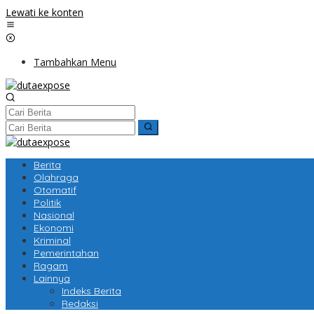
Lewati ke konten
Tambahkan Menu
Berita
Olahraga
Otomatif
Politik
Nasional
Ekonomi
Kriminal
Pemerintahan
Ragam
Lainnya
Indeks Berita
Redaksi