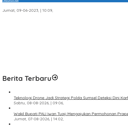
Pj Bupati Muba Ikut Rakor Mendagri Dengan Pejabat Kepala Daer
Jumat, 09-06-2023, | 10:09,
Teknologi Drone Jadi Strategi Polda Sumsel Deteksi Dini Karhutla 
Wakil Bupati PALI Iwan Tuaji Mengajukan Permohonan Praperadila
Transformasi Layanan Presisi, Polda Sumsel Bangun Gedung BPKB
Respons Cepat Laporan Warga, Polres Ogan Ilir Ungkap Peredara
Program Paham AI Resmi Bergulir, Polda Sumsel Bangun Edukator 
Berita Terbaru
Teknologi Drone Jadi Strategi Polda Sumsel Deteksi Dini Kar
Sabtu, 08-08-2026, | 09:06,
Wakil Bupati PALI Iwan Tuaji Mengajukan Permohonan Praper
Jumat, 07-08-2026, | 14:02,