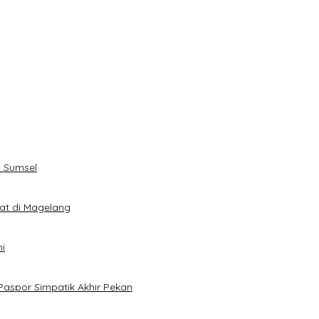
 Sumsel
eat di Magelang
i
Paspor Simpatik Akhir Pekan