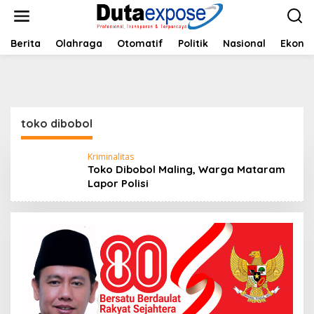
L
e
w
a
Berita
Olahraga
Otomatif
Politik
Nasional
Ekono
t
i
k
e
k
o
toko dibobol
n
t
e
Kriminalitas
Toko Dibobol Maling, Warga Mataram
n
Lapor Polisi