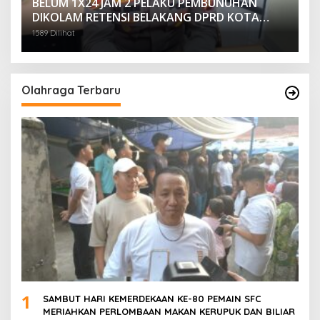
BELUM 1X24 JAM 2 PELAKU PEMBUNUHAN
DIKOLAM RETENSI BELAKANG DPRD KOTA
PALEMBANG TELAH DIRINGKUS ANGGOTA
1589 Dilihat
POLSEK SU 1 PALEMBANG.
Olahraga Terbaru
1
SAMBUT HARI KEMERDEKAAN KE-80 PEMAIN SFC
MERIAHKAN PERLOMBAAN MAKAN KERUPUK DAN BILIAR