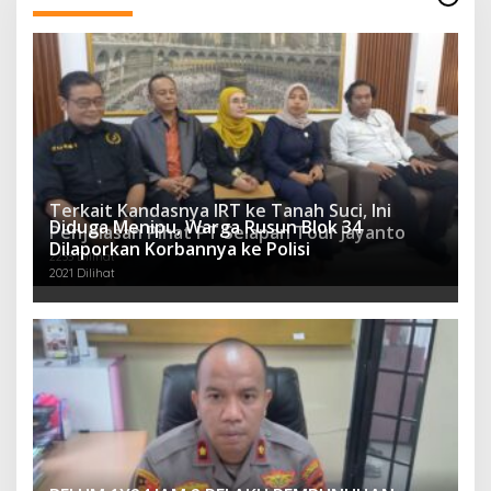
Terkait Kandasnya IRT ke Tanah Suci, Ini
Diduga Menipu, Warga Rusun Blok 34
Penjelasan Pihat PT Selapan Tour Jayanto
Dilaporkan Korbannya ke Polisi
2233 Dilihat
2021 Dilihat