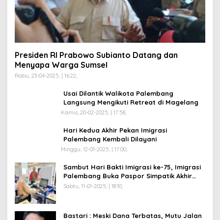
Presiden RI Prabowo Subianto Datang dan
Menyapa Warga Sumsel
Rabu, 23-04-2025, | 16:22,
Usai Dilantik Walikota Palembang
Langsung Mengikuti Retreat di Magelang
Kamis, 20-02-2025, | 17:58,
Hari Kedua Akhir Pekan Imigrasi
Palembang Kembali Dilayani
Minggu, 12-01-2025, | 17:00,
Sambut Hari Bakti Imigrasi ke-75, Imigrasi
Palembang Buka Paspor Simpatik Akhir
Pekan
Sabtu, 11-01-2025, | 18:10,
Bastari : Meski Dana Terbatas, Mutu Jalan