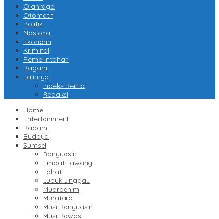
Olahraga
Otomatif
Politik
Nasional
Ekonomi
Kriminal
Pemerintahan
Ragam
Lainnya
Indeks Berita
Redaksi
Home
Entertainment
Ragam
Budaya
Sumsel
Banyuasin
Empat Lawang
Lahat
Lubuk Linggau
Muaraenim
Muratara
Musi Banyuasin
Musi Rawas