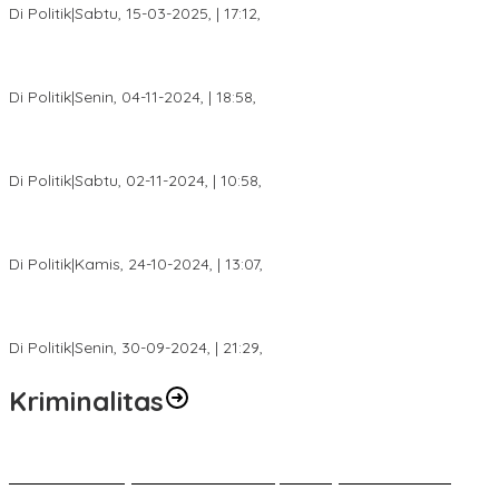
Di Politik
|
Sabtu, 15-03-2025, | 17:12,
Anggota Koalisi Ojol Palembang Menggelar Deklarasi Pilkada
Damai 2024
Di Politik
|
Senin, 04-11-2024, | 18:58,
Tim Relawan SBB Prabumulih Dikukuhkan Calon Gubernur
Sumsel H. Mawardi Yahya
Di Politik
|
Sabtu, 02-11-2024, | 10:58,
Calon Bupati Dua Periode Joncik Muhammad: Kemenangan
Besar Matahati di Empat Lawang Capai 70 Persen
Di Politik
|
Kamis, 24-10-2024, | 13:07,
Fokus Infrastruktur dan Pelayanan Publik, Feby Anggi Siap
Berjuang di DPRD Palembang
Di Politik
|
Senin, 30-09-2024, | 21:29,
Kriminalitas
Terkait Kandasnya IRT ke Tanah Suci, Ini Penjelasan Pihat PT
Selapan Tour Jayanto