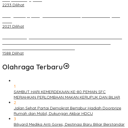
2233 Dilihat
Diduga Menipu, Warga Rusun Blok 34 Dilaporkan Korbannya ke
Polisi
2021 Dilihat
BELUM 1X24 JAM 2 PELAKU PEMBUNUHAN DIKOLAM RETENSI
BELAKANG DPRD KOTA PALEMBANG TELAH DIRINGKUS
ANGGOTA POLSEK SU 1 PALEMBANG.
1588 Dilihat
Olahraga Terbaru
1
SAMBUT HARI KEMERDEKAAN KE-80 PEMAIN SFC
MERIAHKAN PERLOMBAAN MAKAN KERUPUK DAN BILIAR
2
Jalan Sehat Partai Demokrat Bertabur Hadiah Doorprize
Rumah dan Mobil, Dukungan Akbar HDCU
3
Biliyard Medika Anti Gores, Destinasi Baru Biliar Berstandar