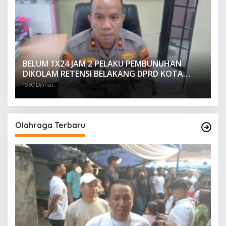
BELUM 1X24 JAM 2 PELAKU PEMBUNUHAN
DIKOLAM RETENSI BELAKANG DPRD KOTA
PALEMBANG TELAH DIRINGKUS ANGGOTA
1590 Dilihat
POLSEK SU 1 PALEMBANG.
Olahraga Terbaru