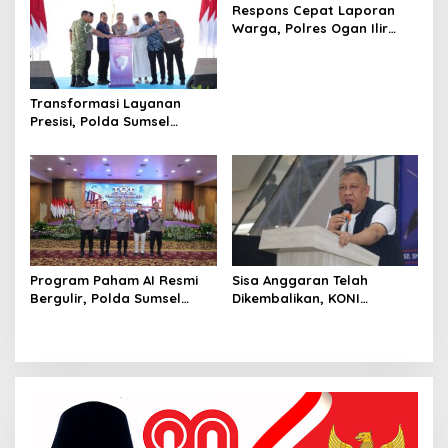
Respons Cepat Laporan
Warga, Polres Ogan Ilir
Ungkap Peredaran Sabu di
Pemulutan Selatan
Transformasi Layanan
Presisi, Polda Sumsel
Bangun Gedung BPKB
Standar Baru Bebas Pungli
Program Paham AI Resmi
Sisa Anggaran Telah
Bergulir, Polda Sumsel
Dikembalikan, KONI
Bangun Edukator Digital
Palembang Jawab
Hingga Polres
Tuntutan LSM GRANSI