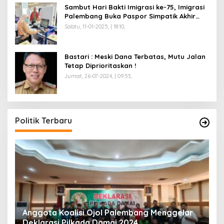
Sambut Hari Bakti Imigrasi ke-75, Imigrasi
Palembang Buka Paspor Simpatik Akhir
Pekan
Sabtu, 11-01-2025, | 18:10,
Bastari : Meski Dana Terbatas, Mutu Jalan
Tetap Diprioritaskan !
Jumat, 26-07-2024, | 09:53,
Politik Terbaru
Anggota Koalisi Ojol Palembang Menggelar
T
Deklarasi Pilkada Damai 2024
C