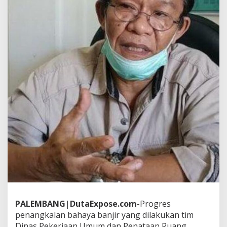
u
n
g
U
p
a
y
a
D
i
n
a
s
P
U
P
R
PALEMBANG
|
DutaExpose.com-
Progres
penangkalan bahaya banjir yang dilakukan tim
Dinas Pekerjaan Umum dan Penataan Ruang