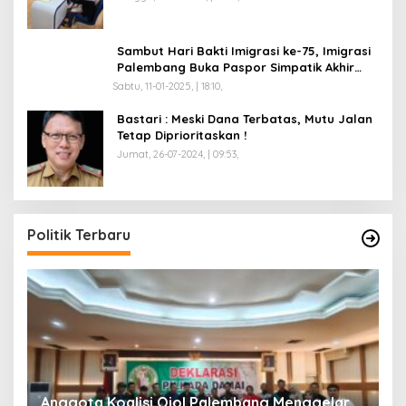
Sambut Hari Bakti Imigrasi ke-75, Imigrasi
Palembang Buka Paspor Simpatik Akhir
Pekan
Sabtu, 11-01-2025, | 18:10,
Bastari : Meski Dana Terbatas, Mutu Jalan
Tetap Diprioritaskan !
Jumat, 26-07-2024, | 09:53,
Politik Terbaru
Anggota Koalisi Ojol Palembang Menggelar
T