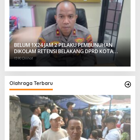
BELUM 1X24 JAM 2 PELAKU PEMBUNUHAN
DIKOLAM RETENSI BELAKANG DPRD KOTA
PALEMBANG TELAH DIRINGKUS ANGGOTA
1590 Dilihat
POLSEK SU 1 PALEMBANG.
Olahraga Terbaru