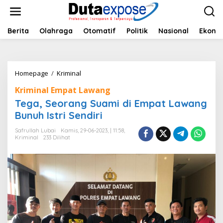
L
e
w
a
Berita
Olahraga
Otomatif
Politik
Nasional
Ekono
t
i
k
e
Homepage
/
Kriminal
T
k
e
o
Kriminal Empat Lawang
g
n
a
Tega, Seorang Suami di Empat Lawang
t
,
e
Bunuh Istri Sendiri
S
n
e
Safrullah Lubai
Kamis, 29-06-2023, | 11:58,
o
Kriminal
233 Dilihat
r
a
n
g
S
u
a
m
i