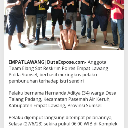
d
i
E
m
p
a
t
L
a
w
a
n
EMPATLAWANG
|
DutaExpose.com-
Anggota
g
Team Elang Sat Reskrim Polres Empat Lawang
B
u
Polda Sumsel, berhasil meringkus pelaku
n
pembunuhan terhadap istri sendiri.
u
h
Pelaku bernama Hernanda Aditya (34) warga Desa
I
Talang Padang, Kecamatan Pasemah Air Keruh,
s
t
Kabupaten Empat Lawang, Provinsi Sumsel.
r
i
Pelaku dijemput langsung ditempat pelariannya,
S
Selasa (27/6/23) sekira pukul 06.00 WIB di Komplek
e