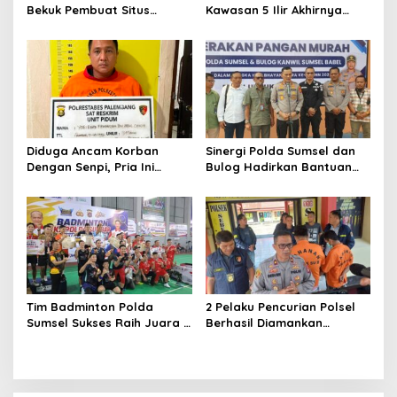
Bekuk Pembuat Situs
Kawasan 5 Ilir Akhirnya
Pendaftaran Fiktif
Ditangkap
Bhayangkara Run 2026
Diduga Ancam Korban
Sinergi Polda Sumsel dan
Dengan Senpi, Pria Ini
Bulog Hadirkan Bantuan
Diamankan Anggota
Pangan bagi Ratusan
Satreskrim Polrestabes
Warga di Hari
Palembang
Bhayangkara ke-80
Tim Badminton Polda
2 Pelaku Pencurian Polsel
Sumsel Sukses Raih Juara 1
Berhasil Diamankan
di Ajang Kapolda Sumbar
Anggota Polsekta SU I
Open 2026
Palembang