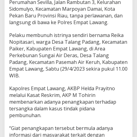
Perumahan Sevilla, Jalan Rambutan 3, Kelurahan
n
d
Sidomulyo, Kecamatan Marpoyan Damai, Kota
i
Pekan Baru Provinsi Riau, tanpa perlawanan, dan
r
langsung di bawa ke Polres Empat Lawang.
i
Pelaku membunuh istrinya sendiri bernama Reika
Nopitasari, warga Desa Talang Padang, Kecamatan
Paiker, Kabupaten Empat Lawang, di Area
Perkebunan Sungai Air Deras, Desa Talang
Padang, Kecamatan Pasemah Air Keruh, Kabupaten
Empat Lawang, Sabtu (29/4/2023 sekira pukul 11.00
WIB.
Kapolres Empat Lawang, AKBP Helda Prayitno
melalui Kasat Reskrim, AKP M Tohirin
membenarkan adanya penangkapan terhadap
tersangka dalam kasus tindak pidana
pembunuhan.
“Giat penangkapan tersebut bermula adanya
informasi dari masyarakat terkait dengan