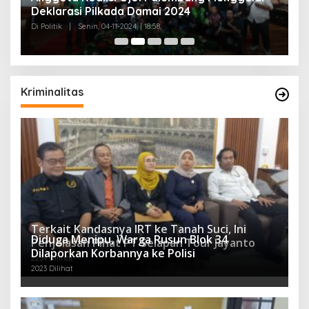
Deklarasi Pilkada Damai 2024
C
Di Politik
|
Senin, 04-11-2024, | 18:58,
Di 
Kriminalitas
Terkait Kandasnya IRT ke Tanah Suci, Ini
Diduga Menipu, Warga Rusun Blok 34
Penjelasan Pihat PT Selapan Tour Jayanto
Dilaporkan Korbannya ke Polisi
2234 Dilihat
2023 Dilihat