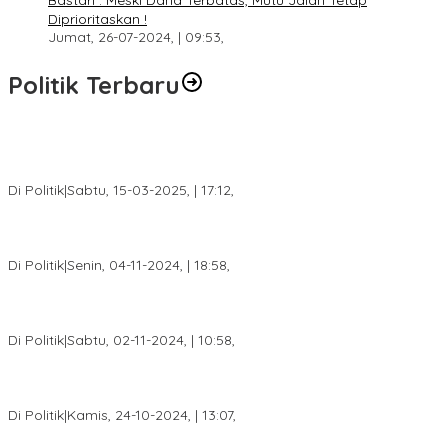
Bastari : Meski Dana Terbatas, Mutu Jalan Tetap
Diprioritaskan !
Jumat, 26-07-2024, | 09:53,
Politik Terbaru
DPW PAN Sumsel Segera Laksanakan Musyawarah Wilayah
2025
Di Politik
|
Sabtu, 15-03-2025, | 17:12,
Anggota Koalisi Ojol Palembang Menggelar Deklarasi Pilkada
Damai 2024
Di Politik
|
Senin, 04-11-2024, | 18:58,
Tim Relawan SBB Prabumulih Dikukuhkan Calon Gubernur
Sumsel H. Mawardi Yahya
Di Politik
|
Sabtu, 02-11-2024, | 10:58,
Calon Bupati Dua Periode Joncik Muhammad: Kemenangan
Besar Matahati di Empat Lawang Capai 70 Persen
Di Politik
|
Kamis, 24-10-2024, | 13:07,