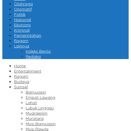
Olahraga
Otomatif
Politik
Nasional
Ekonomi
Kriminal
Pemerintahan
Ragam
Lainnya
Indeks Berita
Redaksi
Home
Entertainment
Ragam
Budaya
Sumsel
Banyuasin
Empat Lawang
Lahat
Lubuk Linggau
Muaraenim
Muratara
Musi Banyuasin
Musi Rawas