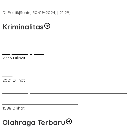
Fokus Infrastruktur dan Pelayanan Publik, Feby Anggi Siap
Berjuang di DPRD Palembang
Di Politik
|
Senin, 30-09-2024, | 21:29,
Kriminalitas
Terkait Kandasnya IRT ke Tanah Suci, Ini Penjelasan Pihat PT
Selapan Tour Jayanto
2233 Dilihat
Diduga Menipu, Warga Rusun Blok 34 Dilaporkan Korbannya ke
Polisi
2021 Dilihat
BELUM 1X24 JAM 2 PELAKU PEMBUNUHAN DIKOLAM RETENSI
BELAKANG DPRD KOTA PALEMBANG TELAH DIRINGKUS
ANGGOTA POLSEK SU 1 PALEMBANG.
1588 Dilihat
Olahraga Terbaru