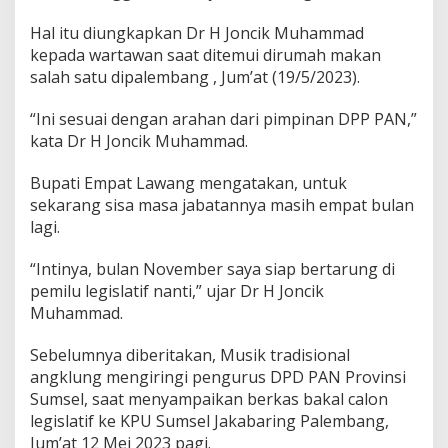
J
o
Hal itu diungkapkan Dr H Joncik Muhammad
n
kepada wartawan saat ditemui dirumah makan
c
salah satu dipalembang , Jum’at (19/5/2023).
i
k
M
“Ini sesuai dengan arahan dari pimpinan DPP PAN,”
u
kata Dr H Joncik Muhammad.
h
a
Bupati Empat Lawang mengatakan, untuk
m
sekarang sisa masa jabatannya masih empat bulan
m
a
lagi.
d
F
“Intinya, bulan November saya siap bertarung di
o
pemilu legislatif nanti,” ujar Dr H Joncik
k
Muhammad.
u
s
d
Sebelumnya diberitakan, Musik tradisional
i
angklung mengiringi pengurus DPD PAN Provinsi
P
Sumsel, saat menyampaikan berkas bakal calon
i
legislatif ke KPU Sumsel Jakabaring Palembang,
l
k
Jum’at 12 Mei 2023 pagi.