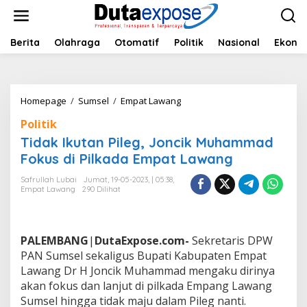
L
e
w
a
Berita
Olahraga
Otomatif
Politik
Nasional
Ekono
t
i
k
e
Homepage
/
Sumsel
/
Empat Lawang
T
k
i
o
Politik
d
n
a
Tidak Ikutan Pileg, Joncik Muhammad
t
k
e
Fokus di Pilkada Empat Lawang
I
n
k
Safrullah Lubai
Jumat, 19-05-2023, | 05:38,
u
Empat Lawang
290 Dilihat
t
a
n
P
PALEMBANG
|
DutaExpose.com-
Sekretaris DPW
i
PAN Sumsel sekaligus Bupati Kabupaten Empat
l
Lawang Dr H Joncik Muhammad mengaku dirinya
e
akan fokus dan lanjut di pilkada Empang Lawang
g
,
Sumsel hingga tidak maju dalam Pileg nanti.