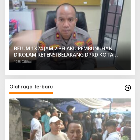
BELUM 1X24 JAM 2 PELAKU PEMBUNUHAN
DIKOLAM RETENSI BELAKANG DPRD KOTA
PALEMBANG TELAH DIRINGKUS ANGGOTA
1588 Dilihat
POLSEK SU 1 PALEMBANG.
Olahraga Terbaru