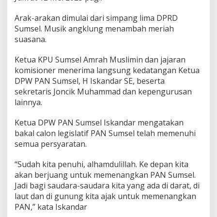
a
d
Arak-arakan dimulai dari simpang lima DPRD
a
Sumsel. Musik angklung menambah meriah
E
suasana.
m
p
a
Ketua KPU Sumsel Amrah Muslimin dan jajaran
t
komisioner menerima langsung kedatangan Ketua
L
DPW PAN Sumsel, H Iskandar SE, beserta
a
sekretaris Joncik Muhammad dan kepengurusan
w
a
lainnya.
n
g
Ketua DPW PAN Sumsel Iskandar mengatakan
bakal calon legislatif PAN Sumsel telah memenuhi
semua persyaratan.
“Sudah kita penuhi, alhamdulillah. Ke depan kita
akan berjuang untuk memenangkan PAN Sumsel.
Jadi bagi saudara-saudara kita yang ada di darat, di
laut dan di gunung kita ajak untuk memenangkan
PAN,” kata Iskandar