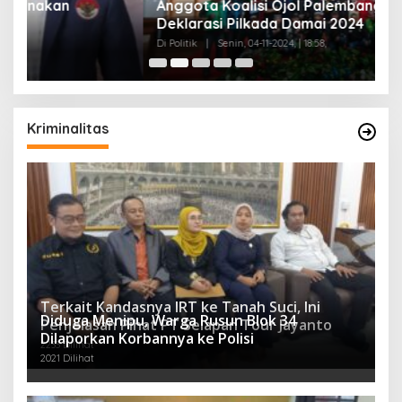
Anggota Koalisi Ojol Palembang Menggelar
T
Deklarasi Pilkada Damai 2024
C
Di Politik
|
Senin, 04-11-2024, | 18:58,
Di 
Kriminalitas
Terkait Kandasnya IRT ke Tanah Suci, Ini
Diduga Menipu, Warga Rusun Blok 34
Penjelasan Pihat PT Selapan Tour Jayanto
Dilaporkan Korbannya ke Polisi
2233 Dilihat
2021 Dilihat