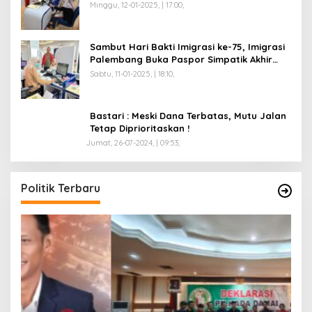
Minggu, 12-01-2025, | 17:00,
Sambut Hari Bakti Imigrasi ke-75, Imigrasi
Palembang Buka Paspor Simpatik Akhir
Pekan
Sabtu, 11-01-2025, | 18:10,
Bastari : Meski Dana Terbatas, Mutu Jalan
Tetap Diprioritaskan !
Jumat, 26-07-2024, | 09:53,
Politik Terbaru