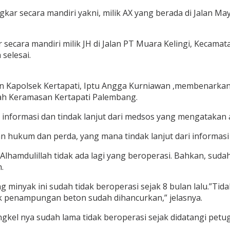
ar secara mandiri yakni, milik AX yang berada di Jalan May
 secara mandiri milik JH di Jalan PT Muara Kelingi, Kecam
selesai.
dan Kapolsek Kertapati, Iptu Angga Kurniawan ,membenarka
yah Keramasan Kertapati Palembang.
nformasi dan tindak lanjut dari medsos yang mengatakan ada
an hukum dan perda, yang mana tindak lanjut dari informasi 
lhamdulillah tidak ada lagi yang beroperasi. Bahkan, sudah l
.
minyak ini sudah tidak beroperasi sejak 8 bulan lalu.”Tidak
k penampungan beton sudah dihancurkan,” jelasnya.
gkel nya sudah lama tidak beroperasi sejak didatangi petu