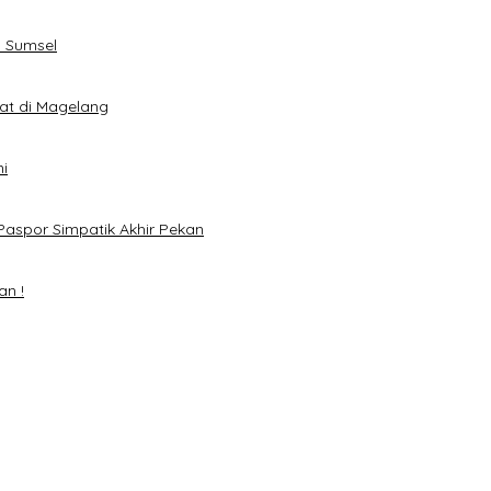
 Sumsel
eat di Magelang
i
Paspor Simpatik Akhir Pekan
an !