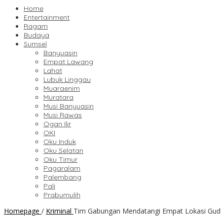
Home
Entertainment
Ragam
Budaya
Sumsel
Banyuasin
Empat Lawang
Lahat
Lubuk Linggau
Muaraenim
Muratara
Musi Banyuasin
Musi Rawas
Ogan Ilir
OKI
Oku Induk
Oku Selatan
Oku Timur
Pagaralam
Palembang
Pali
Prabumulih
Homepage
/
Kriminal
Tim Gabungan Mendatangi Empat Lokasi Gud