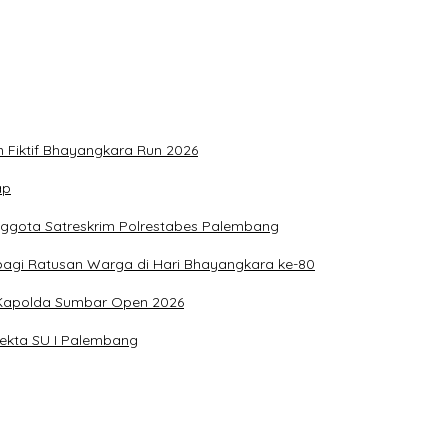
n Fiktif Bhayangkara Run 2026
ap
nggota Satreskrim Polrestabes Palembang
bagi Ratusan Warga di Hari Bhayangkara ke-80
g Kapolda Sumbar Open 2026
sekta SU I Palembang