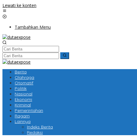
Lewati ke konten
Tambahkan Menu
Berita
Olahraga
Otomatif
Politik
Nasional
Ekonomi
Kriminal
Pemerintahan
Ragam
Lainnya
Indeks Berita
Redaksi