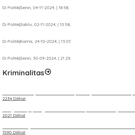
Anggota Koalisi Ojol Palembang Menggelar Deklarasi Pilkada Da
Di Politik
|
Senin, 04-11-2024, | 18:58,
Tim Relawan SBB Prabumulih Dikukuhkan Calon Gubernur Sumsel 
Di Politik
|
Sabtu, 02-11-2024, | 10:58,
Calon Bupati Dua Periode Joncik Muhammad: Kemenangan Besar 
Di Politik
|
Kamis, 24-10-2024, | 13:07,
Fokus Infrastruktur dan Pelayanan Publik, Feby Anggi Siap Berj
Di Politik
|
Senin, 30-09-2024, | 21:29,
Kriminalitas
Terkait Kandasnya IRT ke Tanah Suci, Ini Penjelasan Pihat PT Selap
2234 Dilihat
Diduga Menipu, Warga Rusun Blok 34 Dilaporkan Korbannya ke Poli
2021 Dilihat
BELUM 1X24 JAM 2 PELAKU PEMBUNUHAN DIKOLAM RETENSI B
1590 Dilihat