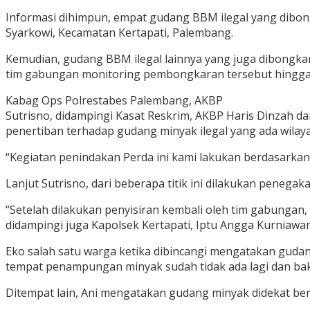
Informasi dihimpun, empat gudang BBM ilegal yang dibongk
Syarkowi, Kecamatan Kertapati, Palembang.
Kemudian, gudang BBM ilegal lainnya yang juga dibongkar
tim gabungan monitoring pembongkaran tersebut hingga 
Kabag Ops Polrestabes Palembang, AKBP
Sutrisno, didampingi Kasat Reskrim, AKBP Haris Dinzah 
penertiban terhadap gudang minyak ilegal yang ada wila
“Kegiatan penindakan Perda ini kami lakukan berdasarkan i
Lanjut Sutrisno, dari beberapa titik ini dilakukan penegak
“Setelah dilakukan penyisiran kembali oleh tim gabungan, A
didampingi juga Kapolsek Kertapati, Iptu Angga Kurniawan
Eko salah satu warga ketika dibincangi mengatakan gudang 
tempat penampungan minyak sudah tidak ada lagi dan ba
Ditempat lain, Ani mengatakan gudang minyak didekat ben