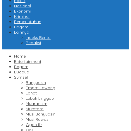
Politik
Nasional
Ekonomi
Kriminal
Pemerintahan
Ragam
Lainnya
Indeks Berita
Redaksi
Home
Entertainment
Ragam
Budaya
Sumsel
Banyuasin
Empat Lawang
Lahat
Lubuk Linggau
Muaraenim
Muratara
Musi Banyuasin
Musi Rawas
Ogan Ilir
OKI