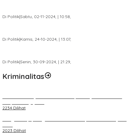
Tim Relawan SBB Prabumulih Dikukuhkan Calon Gubernur
Sumsel H. Mawardi Yahya
Di Politik
|
Sabtu, 02-11-2024, | 10:58,
Calon Bupati Dua Periode Joncik Muhammad: Kemenangan
Besar Matahati di Empat Lawang Capai 70 Persen
Di Politik
|
Kamis, 24-10-2024, | 13:07,
Fokus Infrastruktur dan Pelayanan Publik, Feby Anggi Siap
Berjuang di DPRD Palembang
Di Politik
|
Senin, 30-09-2024, | 21:29,
Kriminalitas
Terkait Kandasnya IRT ke Tanah Suci, Ini Penjelasan Pihat PT
Selapan Tour Jayanto
2234 Dilihat
Diduga Menipu, Warga Rusun Blok 34 Dilaporkan Korbannya ke
Polisi
2023 Dilihat