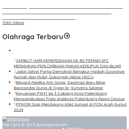
BELUM 1X24 JAM 2 PELAKU PEMBUNUHAN DIKOLAM RETENSI
BELAKANG DPRD KOTA PALEMBANG TELAH DIRINGKUS
ANGGOTA POLSEK SU 1 PALEMBANG.
1590 Dilihat
Olahraga Terbaru
1
SAMBUT HARI KEMERDEKAAN KE-80 PEMAIN SFC
MERIAHKAN PERLOMBAAN MAKAN KERUPUK DAN BILIAR
2
Jalan Sehat Partai Demokrat Bertabur Hadiah Doorprize
Rumah dan Mobil, Dukungan Akbar HDCU
3
Biliyard Medika Anti Gores, Destinasi Baru Biliar
Berstandar Dunia di Ogan Ilir, Sumatra Selatan
4
Kejuaraan PSHT ke 3 Cabang Kota Palembang
Memperebutkan Piala Walikota Palembang Resmi Ditutup
5
PPKORI Siap Mendukung Atlet Sumsel di PON Aceh-Sumut
2024
Hak Cipta © 2019 dutaexpose.com
Redaksi