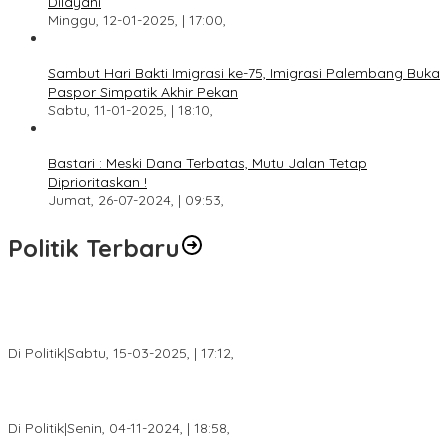
Dilayani
Minggu, 12-01-2025, | 17:00,
Sambut Hari Bakti Imigrasi ke-75, Imigrasi Palembang Buka
Paspor Simpatik Akhir Pekan
Sabtu, 11-01-2025, | 18:10,
Bastari : Meski Dana Terbatas, Mutu Jalan Tetap
Diprioritaskan !
Jumat, 26-07-2024, | 09:53,
Politik Terbaru
DPW PAN Sumsel Segera Laksanakan Musyawarah Wilayah
2025
Di Politik
|
Sabtu, 15-03-2025, | 17:12,
Anggota Koalisi Ojol Palembang Menggelar Deklarasi Pilkada
Damai 2024
Di Politik
|
Senin, 04-11-2024, | 18:58,