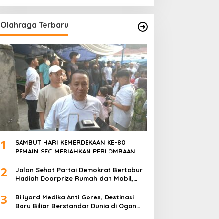
ANGGOTA POLSEK SU 1
PALEMBANG.
Olahraga Terbaru
1
SAMBUT HARI KEMERDEKAAN KE-80
PEMAIN SFC MERIAHKAN PERLOMBAAN
MAKAN KERUPUK DAN BILIAR
2
Jalan Sehat Partai Demokrat Bertabur
Hadiah Doorprize Rumah dan Mobil,
Dukungan Akbar HDCU
3
Biliyard Medika Anti Gores, Destinasi
Baru Biliar Berstandar Dunia di Ogan
Ilir, Sumatra Selatan