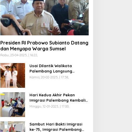
Presiden RI Prabowo Subianto Datang
dan Menyapa Warga Sumsel
Rabu, 23-04-2025, | 16:22,
Usai Dilantik Walikota
Palembang Langsung
Mengikuti Retreat di
Kamis, 20-02-2025, | 17:58,
Magelang
Hari Kedua Akhir Pekan
Imigrasi Palembang Kembali
Dilayani
Minggu, 12-01-2025, | 17:00,
Sambut Hari Bakti Imigrasi
ke-75, Imigrasi Palembang