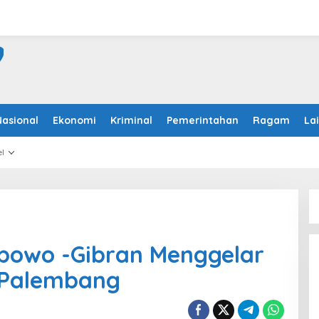
Nasional
Ekonomi
Kriminal
Pemerintahan
Ragam
La
l
abowo -Gibran Menggelar
a Palembang