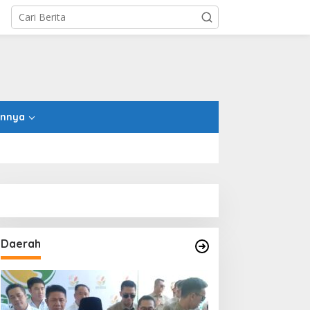
innya
Daerah