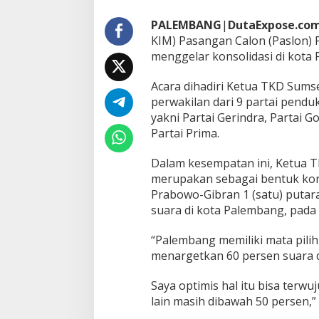
r
K
PALEMBANG
|
DutaExpose.co
o
KIM) Pasangan Calon (Paslon) 
n
menggelar konsolidasi di kota 
s
o
l
Acara dihadiri Ketua TKD Sum
i
perwakilan dari 9 partai pen
d
yakni Partai Gerindra, Partai G
a
Partai Prima.
s
i
d
Dalam kesempatan ini, Ketua 
i
merupakan sebagai bentuk ko
K
Prabowo-Gibran 1 (satu) putar
o
suara di kota Palembang, pada 
t
a
P
“Palembang memiliki mata pilih 
a
menargetkan 60 persen suara 
l
e
Saya optimis hal itu bisa terw
m
b
lain masih dibawah 50 persen,”
a