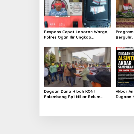
Respons Cepat Laporan Warga,
Program 
Polres Ogan Ilir Ungkap
Bergulir
Peredaran Sabu di Pemulutan
Edukator
Selatan
Dugaan Dana Hibah KONI
Akbar An
Palembang Rp1 Miliar Belum
Dugaan K
Jelas, LSM GRANSI Datangi Kejari
Minta Ua
Tuntut Pemeriksaan Menyeluruh
Pemilikn