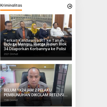
Kriminalitas
Terkait Kandasnya IRT ke Tanah
Diduga Menipu, Warga Rusun Blok
Suci, Ini Penjelasan Pihat PT
34 Dilaporkan Korbannya ke Polisi
Selapan Tour Jayanto
2233 Dilihat
2021 Dilihat
BELUM 1X24 JAM 2 PELAKU
PEMBUNUHAN DIKOLAM RETENSI
BELAKANG DPRD KOTA
1588 Dilihat
PALEMBANG TELAH DIRINGKUS