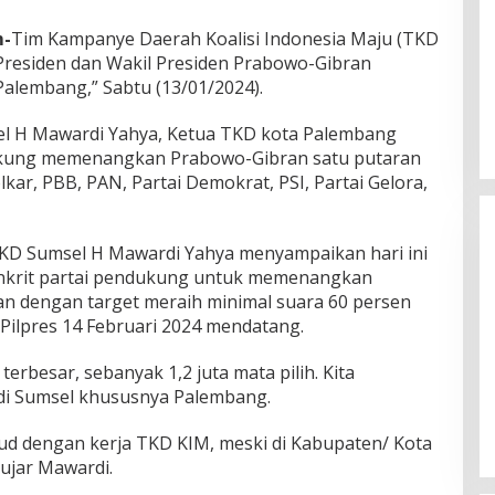
m-
Tim Kampanye Daerah Koalisi Indonesia Maju (TKD
Presiden dan Wakil Presiden Prabowo-Gibran
Palembang,” Sabtu (13/01/2024).
sel H Mawardi Yahya, Ketua TKD kota Palembang
dukung memenangkan Prabowo-Gibran satu putaran
olkar, PBB, PAN, Partai Demokrat, PSI, Partai Gelora,
TKD Sumsel H Mawardi Yahya menyampaikan hari ini
nkrit partai pendukung untuk memenangkan
an dengan target meraih minimal suara 60 persen
Pilpres 14 Februari 2024 mendatang.
DPW PAN Sumsel Segera
terbesar, sebanyak 1,2 juta mata pilih. Kita
Laksanakan Musyawarah Wilayah
di Sumsel khususnya Palembang.
2025
Di Politik
|
Sabtu, 15-03-2025, | 17:12,
ujud dengan kerja TKD KIM, meski di Kabupaten/ Kota
 ujar Mawardi.