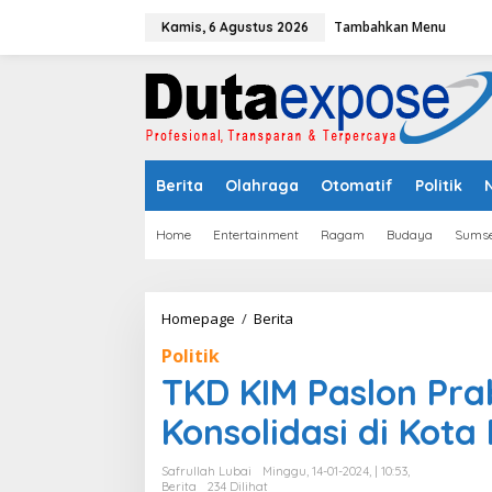
L
Tambahkan Menu
e
Kamis, 6 Agustus 2026
w
a
t
i
k
e
k
Berita
Olahraga
Otomatif
Politik
o
n
t
Home
Entertainment
Ragam
Budaya
Sumse
e
n
Homepage
/
Berita
T
K
Politik
D
K
TKD KIM Paslon Pr
I
M
Konsolidasi di Kot
P
a
Safrullah Lubai
Minggu, 14-01-2024, | 10:53,
s
Berita
234 Dilihat