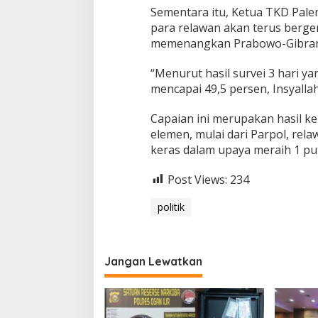
n
Sementara itu, Ketua TKD Pa
g
para relawan akan terus berge
memenangkan Prabowo-Gibran
“Menurut hasil survei 3 hari y
mencapai 49,5 persen, Insyalla
Capaian ini merupakan hasil ke
elemen, mulai dari Parpol, rel
keras dalam upaya meraih 1 put
Post Views:
234
politik
Jangan Lewatkan