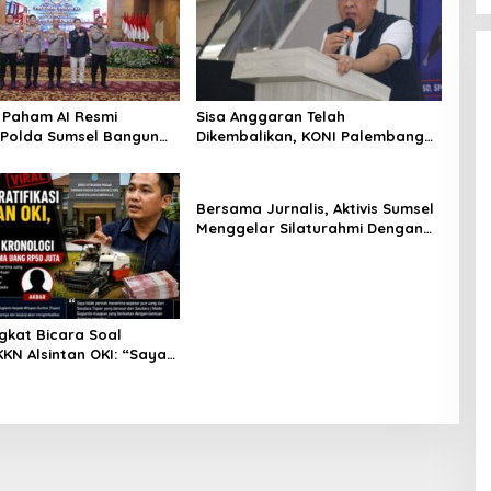
Paham AI Resmi
Sisa Anggaran Telah
, Polda Sumsel Bangun
Dikembalikan, KONI Palembang
 Digital Hingga Polres
Jawab Tuntutan LSM GRANSI
Bersama Jurnalis, Aktivis Sumsel
Menggelar Silaturahmi Dengan
Kapolrestabes Palembang
gkat Bicara Soal
KN Alsintan OKI: “Saya
ng Dikembalikan kepada
ya”