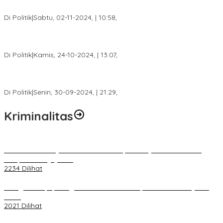
Sumsel H. Mawardi Yahya
Di Politik
|
Sabtu, 02-11-2024, | 10:58,
Calon Bupati Dua Periode Joncik Muhammad: Kemenangan
Besar Matahati di Empat Lawang Capai 70 Persen
Di Politik
|
Kamis, 24-10-2024, | 13:07,
Fokus Infrastruktur dan Pelayanan Publik, Feby Anggi Siap
Berjuang di DPRD Palembang
Di Politik
|
Senin, 30-09-2024, | 21:29,
Kriminalitas
Terkait Kandasnya IRT ke Tanah Suci, Ini Penjelasan Pihat PT
Selapan Tour Jayanto
2234 Dilihat
Diduga Menipu, Warga Rusun Blok 34 Dilaporkan Korbannya ke
Polisi
2021 Dilihat