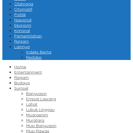
Olahraga
Otomatif
Politik
Nasional
Ekonomi
Kriminal
Pemerintahan
Ragam
Lainnya
Indeks Berita
Redaksi
Home
Entertainment
Ragam
Budaya
Sumsel
Banyuasin
Empat Lawang
Lahat
Lubuk Linggau
Muaraenim
Muratara
Musi Banyuasin
Musi Rawas