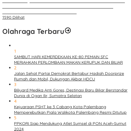
BELUM 1X24 JAM 2 PELAKU PEMBUNUHAN DIKOLAM RETENSI
BELAKANG DPRD KOTA PALEMBANG TELAH DIRINGKUS
ANGGOTA POLSEK SU 1 PALEMBANG.
1590 Dilihat
Olahraga Terbaru
1
SAMBUT HARI KEMERDEKAAN KE-80 PEMAIN SFC
MERIAHKAN PERLOMBAAN MAKAN KERUPUK DAN BILIAR
2
Jalan Sehat Partai Demokrat Bertabur Hadiah Doorprize
Rumah dan Mobil, Dukungan Akbar HDCU
3
Biliyard Medika Anti Gores, Destinasi Baru Biliar Berstandar
Dunia di Ogan Ilir, Sumatra Selatan
4
Kejuaraan PSHT ke 3 Cabang Kota Palembang
Memperebutkan Piala Walikota Palembang Resmi Ditutup
5
PPKORI Siap Mendukung Atlet Sumsel di PON Aceh-Sumut
2024