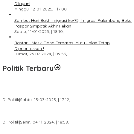
Dilayani
Minggu, 12-01-2025, | 17:00,
Sambut Hari Bakti Imigrasi ke-75, Imigrasi Palembang Buka
Paspor Simpatik Akhir Pekan
Sabtu, 11-01-2025, | 18:10,
Bastari : Meski Dana Terbatas, Mutu Jalan Tetap
Diprioritaskan !
Jumat, 26-07-2024, | 09:53,
Politik Terbaru
DPW PAN Sumsel Segera Laksanakan Musyawarah Wilayah
2025
Di Politik
|
Sabtu, 15-03-2025, | 17:12,
Anggota Koalisi Ojol Palembang Menggelar Deklarasi Pilkada
Damai 2024
Di Politik
|
Senin, 04-11-2024, | 18:58,
Tim Relawan SBB Prabumulih Dikukuhkan Calon Gubernur