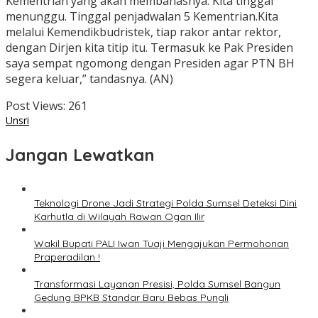
Kementrian yang akan membahasnya. Kita tinggal
menunggu. Tinggal penjadwalan 5 Kementrian.Kita
melalui Kemendikbudristek, tiap rakor antar rektor,
dengan Dirjen kita titip itu. Termasuk ke Pak Presiden
saya sempat ngomong dengan Presiden agar PTN BH
segera keluar,” tandasnya. (AN)
Post Views:
261
Unsri
Jangan Lewatkan
Teknologi Drone Jadi Strategi Polda Sumsel Deteksi Dini
Karhutla di Wilayah Rawan Ogan Ilir
Wakil Bupati PALI Iwan Tuaji Mengajukan Permohonan
Praperadilan !
Transformasi Layanan Presisi, Polda Sumsel Bangun
Gedung BPKB Standar Baru Bebas Pungli