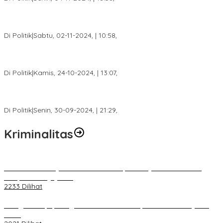
Tim Relawan SBB Prabumulih Dikukuhkan Calon Gubernur
Sumsel H. Mawardi Yahya
Di Politik
|
Sabtu, 02-11-2024, | 10:58,
Calon Bupati Dua Periode Joncik Muhammad: Kemenangan
Besar Matahati di Empat Lawang Capai 70 Persen
Di Politik
|
Kamis, 24-10-2024, | 13:07,
Fokus Infrastruktur dan Pelayanan Publik, Feby Anggi Siap
Berjuang di DPRD Palembang
Di Politik
|
Senin, 30-09-2024, | 21:29,
Kriminalitas
Terkait Kandasnya IRT ke Tanah Suci, Ini Penjelasan Pihat PT
Selapan Tour Jayanto
2233 Dilihat
Diduga Menipu, Warga Rusun Blok 34 Dilaporkan Korbannya ke
Polisi