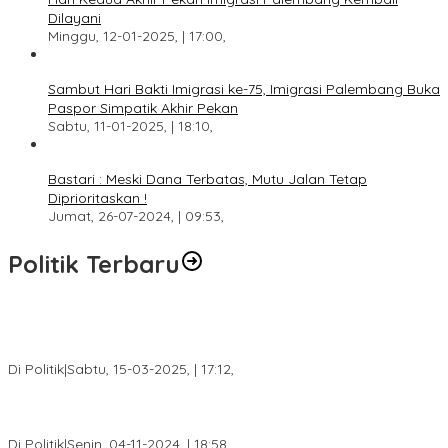
Dilayani
Minggu, 12-01-2025, | 17:00,
Sambut Hari Bakti Imigrasi ke-75, Imigrasi Palembang Buka
Paspor Simpatik Akhir Pekan
Sabtu, 11-01-2025, | 18:10,
Bastari : Meski Dana Terbatas, Mutu Jalan Tetap
Diprioritaskan !
Jumat, 26-07-2024, | 09:53,
Politik Terbaru
DPW PAN Sumsel Segera Laksanakan Musyawarah Wilayah
2025
Di Politik
|
Sabtu, 15-03-2025, | 17:12,
Anggota Koalisi Ojol Palembang Menggelar Deklarasi Pilkada
Damai 2024
Di Politik
|
Senin, 04-11-2024, | 18:58,