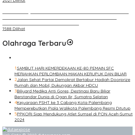
2021 Dilihat
BELUM 1X24 JAM 2 PELAKU PEMBUNUHAN DIKOLAM RETENSI
BELAKANG DPRD KOTA PALEMBANG TELAH DIRINGKUS
ANGGOTA POLSEK SU 1 PALEMBANG.
1588 Dilihat
Olahraga Terbaru
1
SAMBUT HARI KEMERDEKAAN KE-80 PEMAIN SFC
MERIAHKAN PERLOMBAAN MAKAN KERUPUK DAN BILIAR
2
Jalan Sehat Partai Demokrat Bertabur Hadiah Doorprize
Rumah dan Mobil, Dukungan Akbar HDCU
3
Biliyard Medika Anti Gores, Destinasi Baru Biliar
Berstandar Dunia di Ogan Ilir, Sumatra Selatan
4
Kejuaraan PSHT ke 3 Cabang Kota Palembang
Memperebutkan Piala Walikota Palembang Resmi Ditutup
5
PPKORI Siap Mendukung Atlet Sumsel di PON Aceh-Sumut
2024