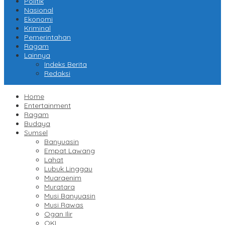
Politik
Nasional
Ekonomi
Kriminal
Pemerintahan
Ragam
Lainnya
Indeks Berita
Redaksi
Home
Entertainment
Ragam
Budaya
Sumsel
Banyuasin
Empat Lawang
Lahat
Lubuk Linggau
Muaraenim
Muratara
Musi Banyuasin
Musi Rawas
Ogan Ilir
OKI