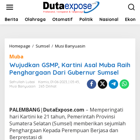
L
e
w
a
Berita
Olahraga
Otomatif
Politik
Nasional
Ekono
t
i
k
e
Homepage
/
Sumsel
/
Musi Banyuasin
W
k
u
o
Muba
j
n
u
Wujudkan GSMP, Kartini Asal Muba Raih
t
d
e
Penghargaan Dari Gubernur Sumsel
k
n
a
Safrullah Lubai
Kamis, 01-06-2023, | 05:45,
n
Musi Banyuasin
265 Dilihat
G
S
M
P
PALEMBANG
|
DutaExpose.com
– Memperingati
,
hari Kartini ke 21 tahun, Pemerintah Provinsi
K
Sumatera Selatan (Sumsel) memberikan sejumlah
a
Penghargaan Kepada Perempuan Berjasa dan
r
t
Berprestasi di