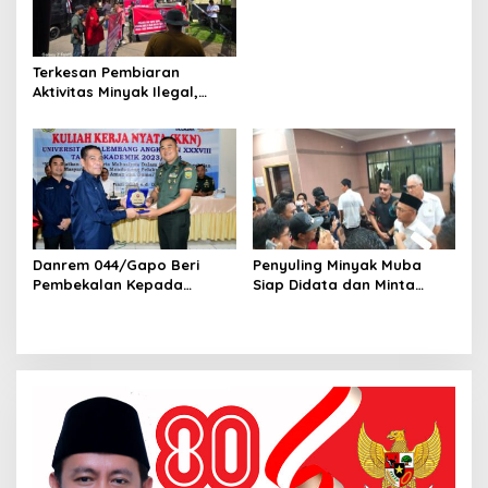
Pengamanan Pelaksanaan
Pilkada 2024
Terkesan Pembiaran
Aktivitas Minyak Ilegal,
Kapolres Muba Diminta
Copot Kapolsek Sungai Lilin
Danrem 044/Gapo Beri
Penyuling Minyak Muba
Pembekalan Kepada
Siap Didata dan Minta
Mahasiswa Unpal,
Pendampingan
Partisipasi Pemuda Dalam
Pemilu 2024 Aman dan
Damai