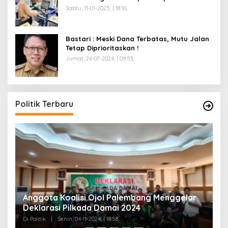
Pekan
Sabtu, 11-01-2025, | 18:10,
Bastari : Meski Dana Terbatas, Mutu Jalan
Tetap Diprioritaskan !
Jumat, 26-07-2024, | 09:53,
Politik Terbaru
Anggota Koalisi Ojol Palembang Menggelar
T
Deklarasi Pilkada Damai 2024
C
Di Politik
|
Senin, 04-11-2024, | 18:58,
Di 