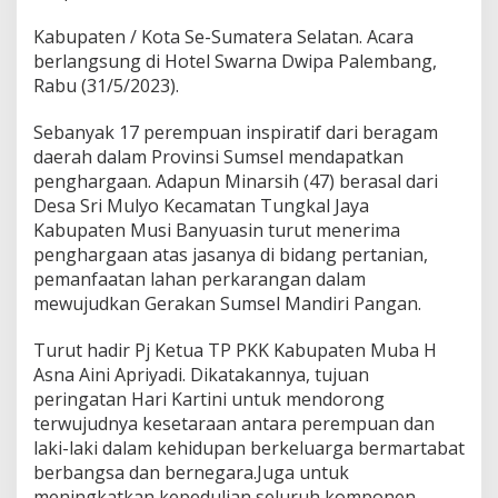
i
n
Kabupaten / Kota Se-Sumatera Selatan. Acara
i
berlangsung di Hotel Swarna Dwipa Palembang,
A
Rabu (31/5/2023).
s
a
l
Sebanyak 17 perempuan inspiratif dari beragam
M
daerah dalam Provinsi Sumsel mendapatkan
u
penghargaan. Adapun Minarsih (47) berasal dari
b
Desa Sri Mulyo Kecamatan Tungkal Jaya
a
R
Kabupaten Musi Banyuasin turut menerima
a
penghargaan atas jasanya di bidang pertanian,
i
pemanfaatan lahan perkarangan dalam
h
mewujudkan Gerakan Sumsel Mandiri Pangan.
P
e
n
Turut hadir Pj Ketua TP PKK Kabupaten Muba H
g
Asna Aini Apriyadi. Dikatakannya, tujuan
h
peringatan Hari Kartini untuk mendorong
a
terwujudnya kesetaraan antara perempuan dan
r
laki-laki dalam kehidupan berkeluarga bermartabat
g
a
berbangsa dan bernegara.Juga untuk
a
meningkatkan kepedulian seluruh komponen