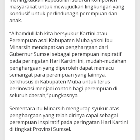
n
masyarakat untuk mewujudkan lingkungan yang
D
kondusif untuk perlindunagn perempuan dan
a
r
anak.
i
G
“Alhamdullilah kita bersyukur Kartini atau
u
Perempuan asal Kabupaten Muba yakni Ibu
b
Minarsih mendapatkan penghargaan dari
e
r
Gubernur Sumsel sebagai perempuan inspiratif
n
pada peringatan Hari Kartini ini, mudah-mudahan
u
penghargaan yang diperoleh dapat memacu
r
semangat para perempuan yang lainnya,
S
terkhusus di Kabupaten Muba untuk terus
u
m
berinovasi menjadi contoh bagi perempuan di
s
seluruh daerah,”pungkasnya.
e
l
Sementara itu Minarsih mengucap syukur atas
penghargaan yang telah dirinya capai sebagai
perempuan inspiratif pada peringatan Hari Kartini
di tingkat Provinsi Sumsel.