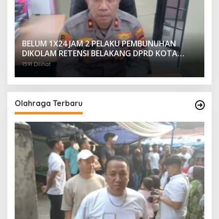
BELUM 1X24 JAM 2 PELAKU PEMBUNUHAN
DIKOLAM RETENSI BELAKANG DPRD KOTA
PALEMBANG TELAH DIRINGKUS ANGGOTA
1591 Dilihat
POLSEK SU 1 PALEMBANG.
Olahraga Terbaru