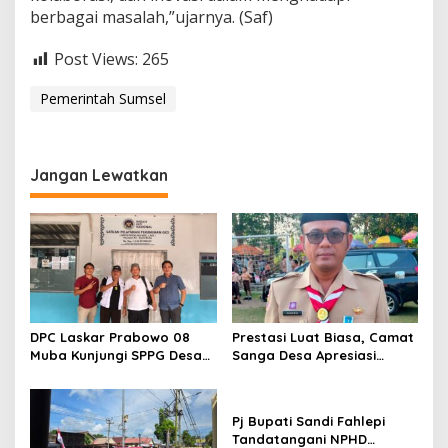
berbagai masalah,”ujarnya. (Saf)
Post Views:
265
Pemerintah Sumsel
Jangan Lewatkan
DPC Laskar Prabowo 08
Prestasi Luat Biasa, Camat
Muba Kunjungi SPPG Desa
Sanga Desa Apresiasi
Petaling, Apresiasi Program
Kinerja IPTU Joharmen
Pemenuhan Gizi
dalam Ungkap Kasus
Perampokan
Pj Bupati Sandi Fahlepi
Tandatangani NPHD