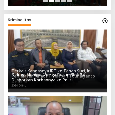
Kriminalitas
Terkait Kandasnya IRT ke Tanah Suci, Ini
Diduga Menipu, Warga Rusun Blok 34
Penjelasan Pihat PT Selapan Tour Jayanto
Dilaporkan Korbannya ke Polisi
2234 Dilihat
2024 Dilihat