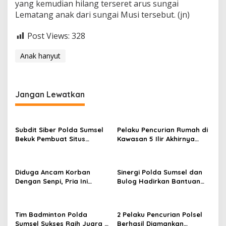
yang kemudian hilang terseret arus sungai
Lematang anak dari sungai Musi tersebut. (jn)
Post Views:
328
Anak hanyut
Jangan Lewatkan
Subdit Siber Polda Sumsel
Pelaku Pencurian Rumah di
Bekuk Pembuat Situs
Kawasan 5 Ilir Akhirnya
Pendaftaran Fiktif
Ditangkap
Bhayangkara Run 2026
Diduga Ancam Korban
Sinergi Polda Sumsel dan
Dengan Senpi, Pria Ini
Bulog Hadirkan Bantuan
Diamankan Anggota
Pangan bagi Ratusan
Satreskrim Polrestabes
Warga di Hari
Palembang
Bhayangkara ke-80
Tim Badminton Polda
2 Pelaku Pencurian Polsel
Sumsel Sukses Raih Juara 1
Berhasil Diamankan