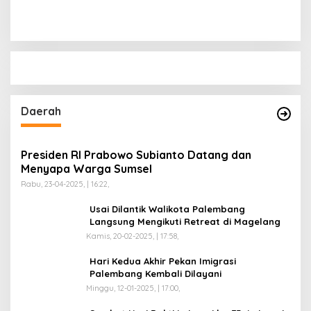
di Ajang Kapolda Sumbar
Anggota Polsekta SU I
Open 2026
Palembang
Daerah
Presiden RI Prabowo Subianto Datang dan
Menyapa Warga Sumsel
Rabu, 23-04-2025, | 16:22,
Usai Dilantik Walikota Palembang
Langsung Mengikuti Retreat di Magelang
Kamis, 20-02-2025, | 17:58,
Hari Kedua Akhir Pekan Imigrasi
Palembang Kembali Dilayani
Minggu, 12-01-2025, | 17:00,