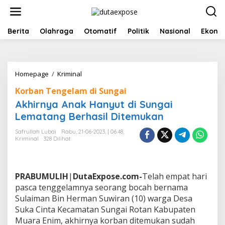
L
e
w
a
Berita
Olahraga
Otomatif
Politik
Nasional
Ekono
t
i
k
e
Homepage
/
Kriminal
A
k
k
o
Korban Tengelam di Sungai
h
n
i
Akhirnya Anak Hanyut di Sungai
t
r
e
Lematang Berhasil Ditemukan
n
n
y
Safrullah Lubai
Rabu, 21-06-2023, | 06:48,
a
Kriminal
328 Dilihat
A
n
a
k
PRABUMULIH
|
DutaExpose.com-
Telah empat hari
H
pasca tenggelamnya seorang bocah bernama
a
Sulaiman Bin Herman Suwiran (10) warga Desa
n
Suka Cinta Kecamatan Sungai Rotan Kabupaten
y
u
Muara Enim, akhirnya korban ditemukan sudah