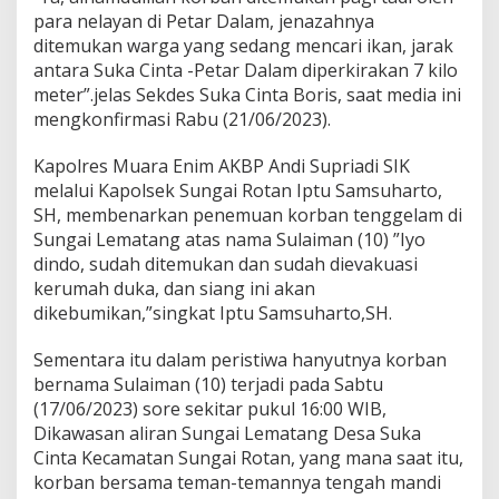
D
para nelayan di Petar Dalam, jenazahnya
i
ditemukan warga yang sedang mencari ikan, jarak
t
antara Suka Cinta -Petar Dalam diperkirakan 7 kilo
e
m
meter”.jelas Sekdes Suka Cinta Boris, saat media ini
u
mengkonfirmasi Rabu (21/06/2023).
k
a
Kapolres Muara Enim AKBP Andi Supriadi SIK
n
melalui Kapolsek Sungai Rotan Iptu Samsuharto,
SH, membenarkan penemuan korban tenggelam di
Sungai Lematang atas nama Sulaiman (10) ”Iyo
dindo, sudah ditemukan dan sudah dievakuasi
kerumah duka, dan siang ini akan
dikebumikan,”singkat Iptu Samsuharto,SH.
Sementara itu dalam peristiwa hanyutnya korban
bernama Sulaiman (10) terjadi pada Sabtu
(17/06/2023) sore sekitar pukul 16:00 WIB,
Dikawasan aliran Sungai Lematang Desa Suka
Cinta Kecamatan Sungai Rotan, yang mana saat itu,
korban bersama teman-temannya tengah mandi