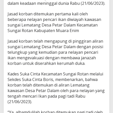
t
dalam keadaan meninggal dunia Rabu (21/06/2023).
d
i
Jasad korban ditemukan pertama kali oleh
S
beberapa nelayan pencari ikan diwiayah kawasan
u
n
sungai Lematang Desa Petar Dalam Kecamatan
g
Sungai Rotan Kabupaten Muara Enim
a
i
Jasad korban telah mengapung di pinggiran aliran
L
sungai Lematang Desa Petar Dalam dengan posisi
e
m
telungkup yang kemudian para nelayan pencari
a
ikan mengevakuasi dengan membawa janazah
t
korban untuk diserahkan kerumah duka.
a
n
Kades Suka Cinta Kecamatan Sungai Rotan melalui
g
B
Sekdes Suka Cinta Boris, membenarkan, bahwa
e
korban telah ditemukan di aliran Lematang
r
kawasan Desa Petar Dalam oleh para nelayan yang
h
tengah mencari Ikan pada pagi tadi Rabu
a
(21/06/2023).
s
i
l
“Ya, alhamdulilah korban ditemukan pagi tadi oleh