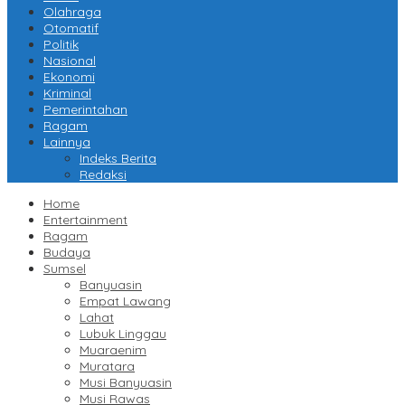
Olahraga
Otomatif
Politik
Nasional
Ekonomi
Kriminal
Pemerintahan
Ragam
Lainnya
Indeks Berita
Redaksi
Home
Entertainment
Ragam
Budaya
Sumsel
Banyuasin
Empat Lawang
Lahat
Lubuk Linggau
Muaraenim
Muratara
Musi Banyuasin
Musi Rawas