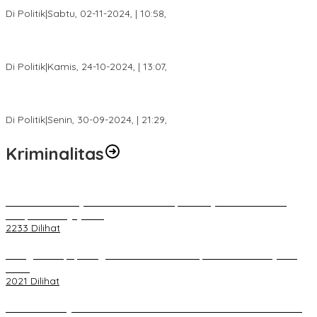
Sumsel H. Mawardi Yahya
Di Politik
|
Sabtu, 02-11-2024, | 10:58,
Calon Bupati Dua Periode Joncik Muhammad: Kemenangan
Besar Matahati di Empat Lawang Capai 70 Persen
Di Politik
|
Kamis, 24-10-2024, | 13:07,
Fokus Infrastruktur dan Pelayanan Publik, Feby Anggi Siap
Berjuang di DPRD Palembang
Di Politik
|
Senin, 30-09-2024, | 21:29,
Kriminalitas
Terkait Kandasnya IRT ke Tanah Suci, Ini Penjelasan Pihat PT
Selapan Tour Jayanto
2233 Dilihat
Diduga Menipu, Warga Rusun Blok 34 Dilaporkan Korbannya ke
Polisi
2021 Dilihat
BELUM 1X24 JAM 2 PELAKU PEMBUNUHAN DIKOLAM RETENSI