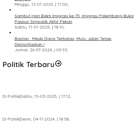
Minggu, 12-01-2025, | 17:00,
Sambut Hari Bakti Imigrasi ke-75, Imigrasi Palembang Buka
Paspor Simpatik Akhir Pekan
Sabtu, 11-01-2025, | 18:10,
Bastari : Meski Dana Terbatas, Mutu Jalan Tetap
Diprioritaskan !
Jumat, 26-07-2024, | 09:53,
Politik Terbaru
DPW PAN Sumsel Segera Laksanakan Musyawarah Wilayah
2025
Di Politik
|
Sabtu, 15-03-2025, | 17:12,
Anggota Koalisi Ojol Palembang Menggelar Deklarasi Pilkada
Damai 2024
Di Politik
|
Senin, 04-11-2024, | 18:58,
Tim Relawan SBB Prabumulih Dikukuhkan Calon Gubernur