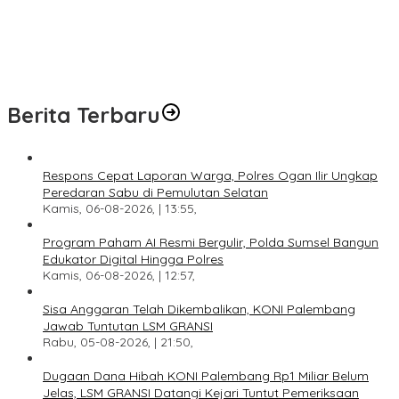
Dugaan Dana Hibah KONI Palembang Rp1 Miliar Belum Jelas,
LSM GRANSI Datangi Kejari Tuntut Pemeriksaan Menyeluruh
Akbar Angkat Bicara Soal Dugaan KKN Alsintan OKI: “Saya Minta
Uang Dikembalikan kepada Pemiliknya”
Berita Terbaru
Respons Cepat Laporan Warga, Polres Ogan Ilir Ungkap
Peredaran Sabu di Pemulutan Selatan
Kamis, 06-08-2026, | 13:55,
Program Paham AI Resmi Bergulir, Polda Sumsel Bangun
Edukator Digital Hingga Polres
Kamis, 06-08-2026, | 12:57,
Sisa Anggaran Telah Dikembalikan, KONI Palembang
Jawab Tuntutan LSM GRANSI
Rabu, 05-08-2026, | 21:50,
Dugaan Dana Hibah KONI Palembang Rp1 Miliar Belum
Jelas, LSM GRANSI Datangi Kejari Tuntut Pemeriksaan