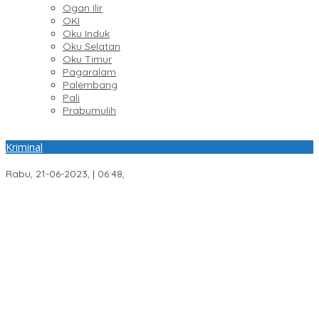
Ogan Ilir
OKI
Oku Induk
Oku Selatan
Oku Timur
Pagaralam
Palembang
Pali
Prabumulih
Kriminal
Akhirnya Anak Hanyut di Sungai Lematang Berhasil Ditemukan
Rabu, 21-06-2023, | 06:48,
Respons Cepat Laporan Warga, Polres Ogan Ilir Ungkap
Peredaran Sabu di Pemulutan Selatan
Program Paham AI Resmi Bergulir, Polda Sumsel Bangun
Edukator Digital Hingga Polres
Sisa Anggaran Telah Dikembalikan, KONI Palembang Jawab
Tuntutan LSM GRANSI