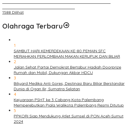
BELAKANG DPRD KOTA PALEMBANG TELAH DIRINGKUS
ANGGOTA POLSEK SU 1 PALEMBANG.
1588 Dilihat
Olahraga Terbaru
1
SAMBUT HARI KEMERDEKAAN KE-80 PEMAIN SFC
MERIAHKAN PERLOMBAAN MAKAN KERUPUK DAN BILIAR
2
Jalan Sehat Partai Demokrat Bertabur Hadiah Doorprize
Rumah dan Mobil, Dukungan Akbar HDCU
3
Biliyard Medika Anti Gores, Destinasi Baru Biliar Berstandar
Dunia di Ogan Ilir, Sumatra Selatan
4
Kejuaraan PSHT ke 3 Cabang Kota Palembang
Memperebutkan Piala Walikota Palembang Resmi Ditutup
5
PPKORI Siap Mendukung Atlet Sumsel di PON Aceh-Sumut
2024