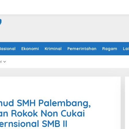
Nasional
Ekonomi
Kriminal
Pemerintahan
Ragam
La
l
nud SMH Palembang,
an Rokok Non Cukai
ernsional SMB II