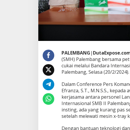
l
k
a
n
P
e
n
g
i
r
PALEMBANG
|
DutaExpose.co
i
(SMH) Palembang bersama pet
m
a
cukai melalui Bandara Interna
n
Palembang, Selasa (20/2/2024).
R
o
Dalam Conference Pers Koman
k
Efranza, S.T., M.N.S.S., kepad
o
k
kerjasama antara personel La
N
Internasional SMB II Palemban
o
insting, ada yang kurang pas se
n
setelah melewati mesin x-tray 
C
u
k
Dengan bantuan teknologi dan k