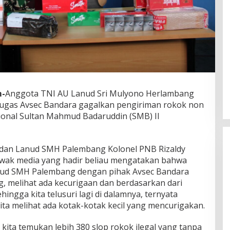
m-
Anggota TNI AU Lanud Sri Mulyono Herlambang
ugas Avsec Bandara gagalkan pengiriman rokok non
sional Sultan Mahmud Badaruddin (SMB) II
dan Lanud SMH Palembang Kolonel PNB Rizaldy
a awak media yang hadir beliau mengatakan bahwa
nud SMH Palembang dengan pihak Avsec Bandara
g, melihat ada kecurigaan dan berdasarkan dari
hingga kita telusuri lagi di dalamnya, ternyata
kita melihat ada kotak-kotak kecil yang mencurigakan.
DPW PAN Sumsel Segera
Laksanakan Musyawarah Wilayah
ita temukan lebih 380 slop rokok ilegal yang tanpa
2025
Di Politik
|
Sabtu, 15-03-2025, | 17:12,