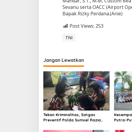
Mahdar, S.T., M.M, Custom Be
n
Sevanu serta OACC (Airport Op
a
Bapak Rizky Perdana.(Anie)
l
S
M
Post Views:
253
B
I
TNI
I
P
a
l
Jangan Lewatkan
e
m
b
a
n
g
Tekan Kriminalitas, Satgas
Kesempat
Preventif Polda Sumsel Razia
Putra-Pu
Peredaran Miras Ilegal
Lanal P