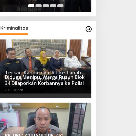
Kriminalitas
Terkait Kandasnya IRT ke Tanah
Diduga Menipu, Warga Rusun Blok
Suci, Ini Penjelasan Pihat PT
34 Dilaporkan Korbannya ke Polisi
Selapan Tour Jayanto
2233 Dilihat
2021 Dilihat
BELUM 1X24 JAM 2 PELAKU