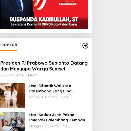
Daerah
Presiden RI Prabowo Subianto Datang
dan Menyapa Warga Sumsel
Rabu, 23-04-2025, | 16:22,
Usai Dilantik Walikota
Palembang Langsung
Mengikuti Retreat di
Kamis, 20-02-2025, | 17:58,
Magelang
Hari Kedua Akhir Pekan
Imigrasi Palembang Kembali
Dilayani
Minggu, 12-01-2025, | 17:00,