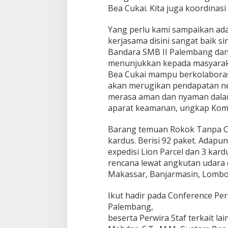
a
Bea Cukai. Kita juga koordinas
i
M
Yang perlu kami sampaikan ad
e
kerjasama disini sangat baik 
l
a
Bandara SMB II Palembang dan 
l
menunjukkan kepada masyarak
u
Bea Cukai mampu berkolaboras
i
akan merugikan pendapatan ne
B
a
merasa aman dan nyaman dalam
n
aparat keamanan, ungkap Ko
d
a
Barang temuan Rokok Tanpa Cuka
r
kardus. Berisi 92 paket. Adap
a
I
expedisi Lion Parcel dan 3 kar
n
rencana lewat angkutan udara d
t
Makassar, Banjarmasin, Lombok
e
r
Ikut hadir pada Conference Per
n
s
Palembang,
i
beserta Perwira Staf terkait l
o