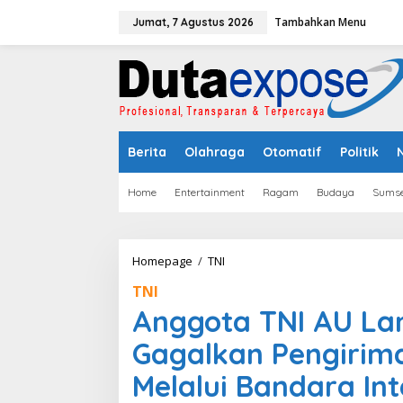
L
Tambahkan Menu
e
Jumat, 7 Agustus 2026
w
a
t
i
k
e
k
Berita
Olahraga
Otomatif
Politik
o
n
t
Home
Entertainment
Ragam
Budaya
Sumse
e
n
Homepage
/
TNI
A
n
TNI
g
g
Anggota TNI AU La
o
t
Gagalkan Pengirim
a
T
Melalui Bandara Int
N