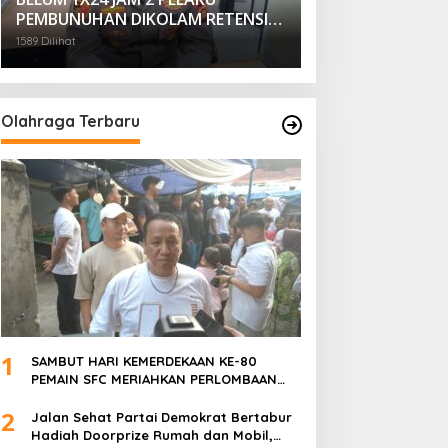
PEMBUNUHAN DIKOLAM RETENSI
BELAKANG DPRD KOTA
1589 Dilihat
PALEMBANG TELAH DIRINGKUS
ANGGOTA POLSEK SU 1
PALEMBANG.
Olahraga Terbaru
1
SAMBUT HARI KEMERDEKAAN KE-80
PEMAIN SFC MERIAHKAN PERLOMBAAN
MAKAN KERUPUK DAN BILIAR
2
Jalan Sehat Partai Demokrat Bertabur
Hadiah Doorprize Rumah dan Mobil,