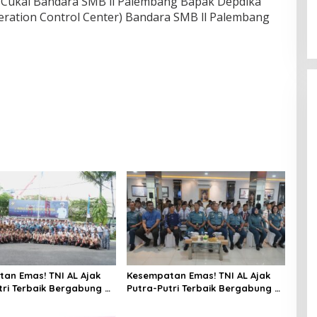
a Cukai Bandara SMB ll Palembang Bapak Depdika
eration Control Center) Bandara SMB ll Palembang
an Emas! TNI AL Ajak
Kesempatan Emas! TNI AL Ajak
tri Terbaik Bergabung di
Putra-Putri Terbaik Bergabung di
alembang
Lanal Palembang