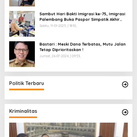
Sambut Hari Bakti Imigrasi ke-75, Imigrasi
Palembang Buka Paspor Simpatik Akhir
Pekan
Sabtu, 11-01-2025, | 18:10,
Bastari : Meski Dana Terbatas, Mutu Jalan
Tetap Diprioritaskan !
Jumat, 26-07-2024, | 09:53,
Politik Terbaru
Kriminalitas