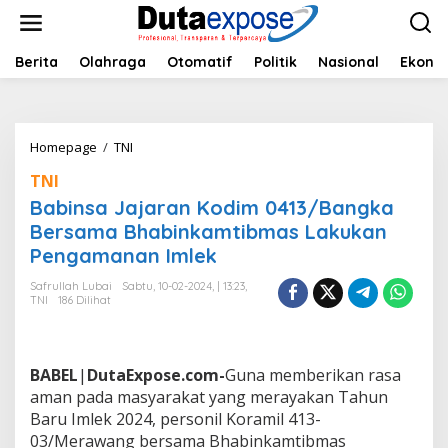
L
e
w
a
Berita
Olahraga
Otomatif
Politik
Nasional
Ekono
t
i
k
e
Homepage
/
TNI
B
k
a
o
TNI
b
n
i
Babinsa Jajaran Kodim 0413/Bangka
t
n
e
Bersama Bhabinkamtibmas Lakukan
s
n
Pengamanan Imlek
a
J
Safrullah Lubai
Sabtu, 10-02-2024, | 13:23,
a
TNI
186 Dilihat
j
a
r
a
BABEL
|
DutaExpose.com-
Guna memberikan rasa
n
aman pada masyarakat yang merayakan Tahun
K
Baru Imlek 2024, personil Koramil 413-
o
d
03/Merawang bersama Bhabinkamtibmas