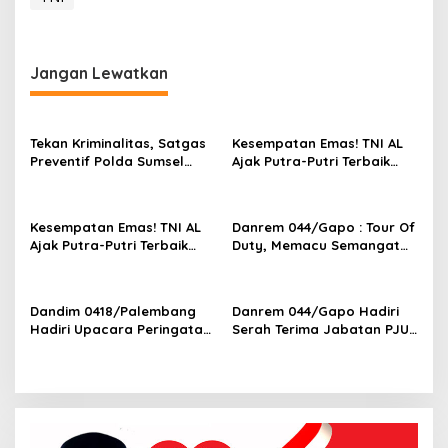
n
k
a
m
Jangan Lewatkan
t
i
b
m
Tekan Kriminalitas, Satgas
Kesempatan Emas! TNI AL
a
Preventif Polda Sumsel
Ajak Putra-Putri Terbaik
s
Razia Peredaran Miras
Bergabung di Lanal
L
Ilegal
Palembang
a
k
Kesempatan Emas! TNI AL
Danrem 044/Gapo : Tour Of
u
Ajak Putra-Putri Terbaik
Duty, Memacu Semangat
k
Bergabung di Lanal
Dan Kreativitas
a
Palembang
n
Dandim 0418/Palembang
Danrem 044/Gapo Hadiri
P
Hadiri Upacara Peringatan
Serah Terima Jabatan PJU
e
Hari Bhayangkara ke-79 di
Kodam II/Swj
n
Polsek Kertapati
g
a
m
a
n