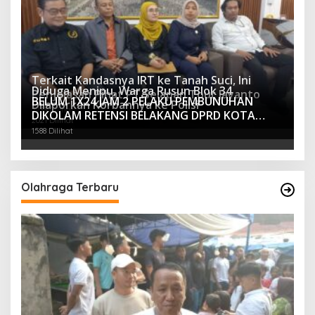
Terkait Kandasnya IRT ke Tanah Suci, Ini
Diduga Menipu, Warga Rusun Blok 34
Penjelasan Pihat PT Selapan Tour Jayanto
BELUM 1X24 JAM 2 PELAKU PEMBUNUHAN
Dilaporkan Korbannya ke Polisi
2233 Dilihat
DIKOLAM RETENSI BELAKANG DPRD KOTA
2021 Dilihat
PALEMBANG TELAH DIRINGKUS ANGGOTA
1588 Dilihat
POLSEK SU 1 PALEMBANG.
Olahraga Terbaru