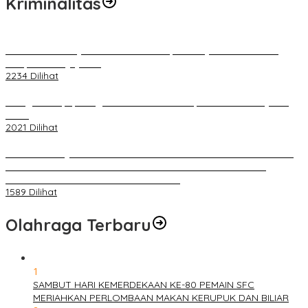
Kriminalitas
Terkait Kandasnya IRT ke Tanah Suci, Ini Penjelasan Pihat PT
Selapan Tour Jayanto
2234 Dilihat
Diduga Menipu, Warga Rusun Blok 34 Dilaporkan Korbannya ke
Polisi
2021 Dilihat
BELUM 1X24 JAM 2 PELAKU PEMBUNUHAN DIKOLAM RETENSI
BELAKANG DPRD KOTA PALEMBANG TELAH DIRINGKUS
ANGGOTA POLSEK SU 1 PALEMBANG.
1589 Dilihat
Olahraga Terbaru
1
SAMBUT HARI KEMERDEKAAN KE-80 PEMAIN SFC
MERIAHKAN PERLOMBAAN MAKAN KERUPUK DAN BILIAR