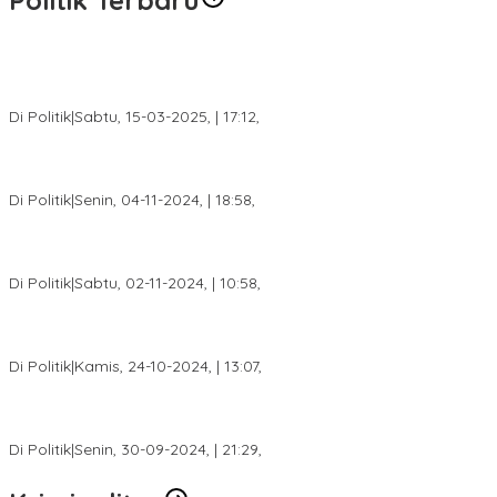
Politik Terbaru
DPW PAN Sumsel Segera Laksanakan Musyawarah Wilayah
2025
Di Politik
|
Sabtu, 15-03-2025, | 17:12,
Anggota Koalisi Ojol Palembang Menggelar Deklarasi Pilkada
Damai 2024
Di Politik
|
Senin, 04-11-2024, | 18:58,
Tim Relawan SBB Prabumulih Dikukuhkan Calon Gubernur
Sumsel H. Mawardi Yahya
Di Politik
|
Sabtu, 02-11-2024, | 10:58,
Calon Bupati Dua Periode Joncik Muhammad: Kemenangan
Besar Matahati di Empat Lawang Capai 70 Persen
Di Politik
|
Kamis, 24-10-2024, | 13:07,
Fokus Infrastruktur dan Pelayanan Publik, Feby Anggi Siap
Berjuang di DPRD Palembang
Di Politik
|
Senin, 30-09-2024, | 21:29,