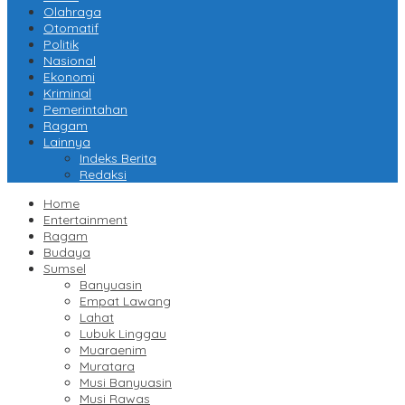
Olahraga
Otomatif
Politik
Nasional
Ekonomi
Kriminal
Pemerintahan
Ragam
Lainnya
Indeks Berita
Redaksi
Home
Entertainment
Ragam
Budaya
Sumsel
Banyuasin
Empat Lawang
Lahat
Lubuk Linggau
Muaraenim
Muratara
Musi Banyuasin
Musi Rawas