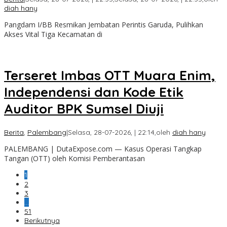
diah hany
Pangdam I/BB Resmikan Jembatan Perintis Garuda, Pulihkan
Akses Vital Tiga Kecamatan di
Terseret Imbas OTT Muara Enim,
Independensi dan Kode Etik
Auditor BPK Sumsel Diuji
Berita
,
Palembang
|
Selasa, 28-07-2026, | 22:14,
oleh
diah hany
PALEMBANG | DutaExpose.com — Kasus Operasi Tangkap
Tangan (OTT) oleh Komisi Pemberantasan
1
2
3
…
51
Berikutnya