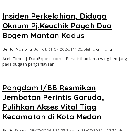
Insiden Perkelahian, Diduga
Oknum Pj.Keuchik Payah Dua
Bogem Mantan Kadus
Berita
,
Nasional
|
Jumat, 31-07-2026, | 11:05,
oleh
diah hany
Aceh Timur | DutaExpose.com – Perselisihan lama yang berujung
pada dugaan penganiayaan
Pangdam I/BB Resmikan
Jembatan Perintis Garuda,
Pulihkan Akses Vital Tiga
Kecamatan di Kota Medan
Berita
|
Selasa, 28-07-2026, | 22:35,
Selasa, 28-07-2026, | 22:35,
oleh