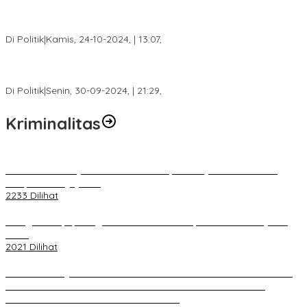
Calon Bupati Dua Periode Joncik Muhammad: Kemenangan
Besar Matahati di Empat Lawang Capai 70 Persen
Di Politik
|
Kamis, 24-10-2024, | 13:07,
Fokus Infrastruktur dan Pelayanan Publik, Feby Anggi Siap
Berjuang di DPRD Palembang
Di Politik
|
Senin, 30-09-2024, | 21:29,
Kriminalitas
Terkait Kandasnya IRT ke Tanah Suci, Ini Penjelasan Pihat PT
Selapan Tour Jayanto
2233 Dilihat
Diduga Menipu, Warga Rusun Blok 34 Dilaporkan Korbannya ke
Polisi
2021 Dilihat
BELUM 1X24 JAM 2 PELAKU PEMBUNUHAN DIKOLAM RETENSI
BELAKANG DPRD KOTA PALEMBANG TELAH DIRINGKUS
ANGGOTA POLSEK SU 1 PALEMBANG.