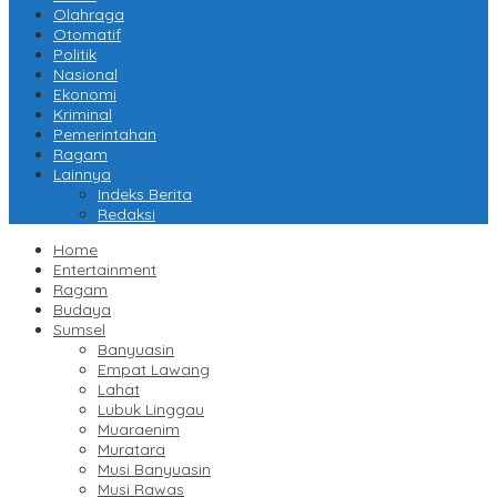
Olahraga
Otomatif
Politik
Nasional
Ekonomi
Kriminal
Pemerintahan
Ragam
Lainnya
Indeks Berita
Redaksi
Home
Entertainment
Ragam
Budaya
Sumsel
Banyuasin
Empat Lawang
Lahat
Lubuk Linggau
Muaraenim
Muratara
Musi Banyuasin
Musi Rawas