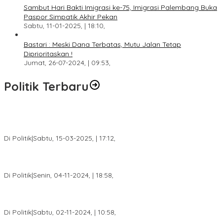
Sambut Hari Bakti Imigrasi ke-75, Imigrasi Palembang Buka
Paspor Simpatik Akhir Pekan
Sabtu, 11-01-2025, | 18:10,
Bastari : Meski Dana Terbatas, Mutu Jalan Tetap
Diprioritaskan !
Jumat, 26-07-2024, | 09:53,
Politik Terbaru
DPW PAN Sumsel Segera Laksanakan Musyawarah Wilayah
2025
Di Politik
|
Sabtu, 15-03-2025, | 17:12,
Anggota Koalisi Ojol Palembang Menggelar Deklarasi Pilkada
Damai 2024
Di Politik
|
Senin, 04-11-2024, | 18:58,
Tim Relawan SBB Prabumulih Dikukuhkan Calon Gubernur
Sumsel H. Mawardi Yahya
Di Politik
|
Sabtu, 02-11-2024, | 10:58,