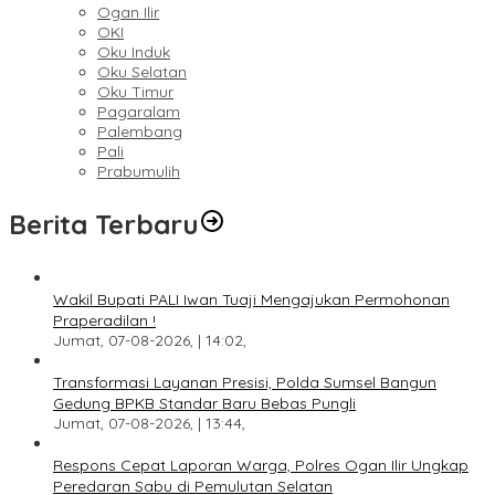
Ogan Ilir
OKI
Oku Induk
Oku Selatan
Oku Timur
Pagaralam
Palembang
Pali
Prabumulih
Berita Terbaru
Wakil Bupati PALI Iwan Tuaji Mengajukan Permohonan
Praperadilan !
Jumat, 07-08-2026, | 14:02,
Transformasi Layanan Presisi, Polda Sumsel Bangun
Gedung BPKB Standar Baru Bebas Pungli
Jumat, 07-08-2026, | 13:44,
Respons Cepat Laporan Warga, Polres Ogan Ilir Ungkap
Peredaran Sabu di Pemulutan Selatan