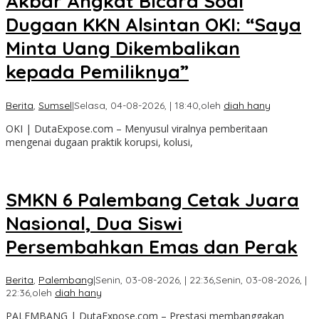
Akbar Angkat Bicara Soal
Dugaan KKN Alsintan OKI: “Saya
Minta Uang Dikembalikan
kepada Pemiliknya”
Berita
,
Sumsel
|
Selasa, 04-08-2026, | 18:40,
oleh
diah hany
OKI | DutaExpose.com – Menyusul viralnya pemberitaan
mengenai dugaan praktik korupsi, kolusi,
SMKN 6 Palembang Cetak Juara
Nasional, Dua Siswi
Persembahkan Emas dan Perak
Berita
,
Palembang
|
Senin, 03-08-2026, | 22:36,
Senin, 03-08-2026, |
22:36,
oleh
diah hany
PALEMBANG | DutaExpose.com – Prestasi membanggakan