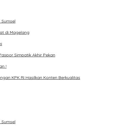
 Sumsel
eat di Magelang
i
Paspor Simpatik Akhir Pekan
an !
ngan KPK RI Hasilkan Konten Berkualitas
 Sumsel