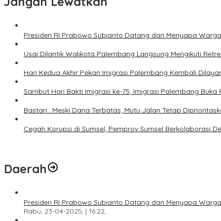
Jangan Lewatkan
Presiden RI Prabowo Subianto Datang dan Menyapa Warga
Usai Dilantik Walikota Palembang Langsung Mengikuti Retr
Hari Kedua Akhir Pekan Imigrasi Palembang Kembali Dilayan
Sambut Hari Bakti Imigrasi ke-75, Imigrasi Palembang Buka 
Bastari : Meski Dana Terbatas, Mutu Jalan Tetap Diprioritask
Cegah Korupsi di Sumsel, Pemprov Sumsel Berkolaborasi De
Daerah
Presiden RI Prabowo Subianto Datang dan Menyapa Warga
Rabu, 23-04-2025, | 16:22,