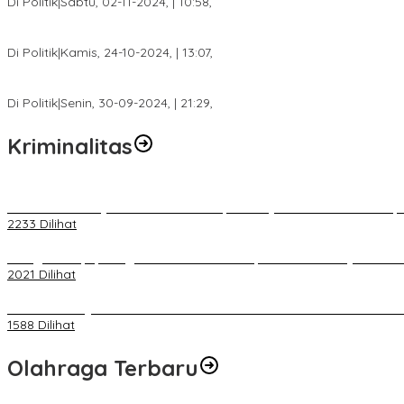
Di Politik
|
Sabtu, 02-11-2024, | 10:58,
Calon Bupati Dua Periode Joncik Muhammad: Kemenangan Besar 
Di Politik
|
Kamis, 24-10-2024, | 13:07,
Fokus Infrastruktur dan Pelayanan Publik, Feby Anggi Siap Berj
Di Politik
|
Senin, 30-09-2024, | 21:29,
Kriminalitas
Terkait Kandasnya IRT ke Tanah Suci, Ini Penjelasan Pihat PT Selap
2233 Dilihat
Diduga Menipu, Warga Rusun Blok 34 Dilaporkan Korbannya ke Poli
2021 Dilihat
BELUM 1X24 JAM 2 PELAKU PEMBUNUHAN DIKOLAM RETENSI B
1588 Dilihat
Olahraga Terbaru