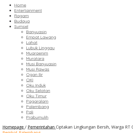
Home
Entertainment
Ragam
Budaya
Sumsel
Banyuasin
Empat Lawang
Lahat
Lubuk Linggau
Muaraenim
Muratara
Musi Banyuasin
Musi Rawas
Ogan Ilir
OKI
Oku Induk
Oku Selatan
Oku Timur
Pagaralam
Palembang
Pali
Prabumulih
Homepage
/
Pemerintahan
Ciptakan Lingkungan Bersih, Warga 
Pemkot Palembang