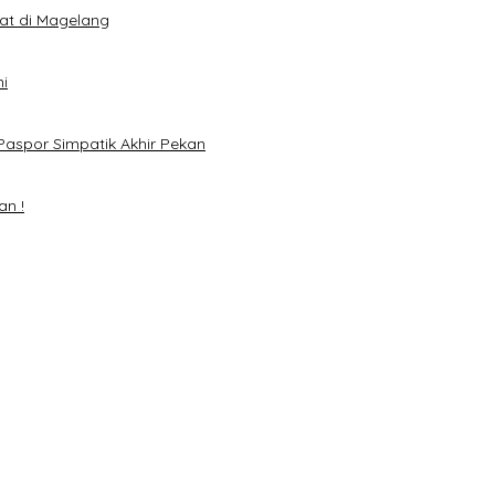
eat di Magelang
i
Paspor Simpatik Akhir Pekan
an !
mai 2024
H. Mawardi Yahya