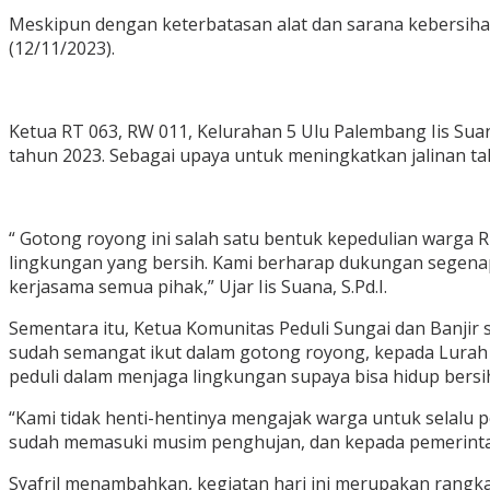
Meskipun dengan keterbatasan alat dan sarana kebersiha
(12/11/2023).
Ketua RT 063, RW 011, Kelurahan 5 Ulu Palembang Iis Sua
tahun 2023. Sebagai upaya untuk meningkatkan jalinan ta
“ Gotong royong ini salah satu bentuk kepedulian warga
lingkungan yang bersih. Kami berharap dukungan segenap
kerjasama semua pihak,” Ujar Iis Suana, S.Pd.I.
Sementara itu, Ketua Komunitas Peduli Sungai dan Banjir
sudah semangat ikut dalam gotong royong, kepada Lurah 5
peduli dalam menjaga lingkungan supaya bisa hidup bersi
“Kami tidak henti-hentinya mengajak warga untuk selalu 
sudah memasuki musim penghujan, dan kepada pemerinta
Syafril menambahkan, kegiatan hari ini merupakan rangk