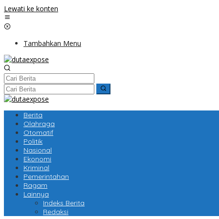
Lewati ke konten
Tambahkan Menu
Berita
Olahraga
Otomatif
Politik
Nasional
Ekonomi
Kriminal
Pemerintahan
Ragam
Lainnya
Indeks Berita
Redaksi