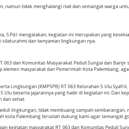
n, namun tidak menghalangi niat dan semangat warga untu
na, S.Pd.I mengatakan, kegiatan ini merupakan yang kesek
li silaturahmi dan kenyaman lingkungan nya.
 RT 063 dan Komunitas Masyarakat Peduli Sungai dan Banji
 elemen masyarakat dan Pemerintah Kota Palembang, agar 
 serta Lingkungan (KMPSPB) RT 063 Kelurahan 5 Ulu Syafril
 Ulu beserta jajarannya yang hadir di kegiatan ini. Dan k
h dan sehat.
peduli lingkungan, tidak membuang sampah sembarangan, mem
h kota Palembang teruslah dukung kami agar semangat go
aian kegiatan masyarakat RT 063 dan Komunitas Peduli Sun