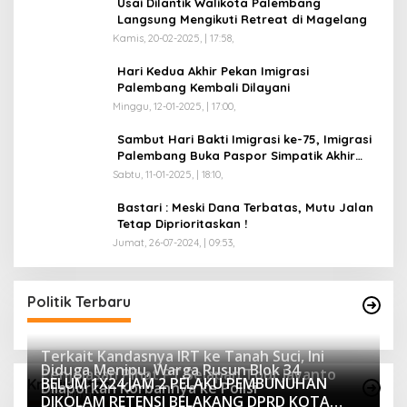
Usai Dilantik Walikota Palembang
Langsung Mengikuti Retreat di Magelang
Kamis, 20-02-2025, | 17:58,
Hari Kedua Akhir Pekan Imigrasi
Palembang Kembali Dilayani
Minggu, 12-01-2025, | 17:00,
Sambut Hari Bakti Imigrasi ke-75, Imigrasi
Palembang Buka Paspor Simpatik Akhir
Pekan
Sabtu, 11-01-2025, | 18:10,
Bastari : Meski Dana Terbatas, Mutu Jalan
Tetap Diprioritaskan !
Jumat, 26-07-2024, | 09:53,
Politik Terbaru
Terkait Kandasnya IRT ke Tanah Suci, Ini
Diduga Menipu, Warga Rusun Blok 34
Penjelasan Pihat PT Selapan Tour Jayanto
BELUM 1X24 JAM 2 PELAKU PEMBUNUHAN
Kriminalitas
Dilaporkan Korbannya ke Polisi
2233 Dilihat
DIKOLAM RETENSI BELAKANG DPRD KOTA