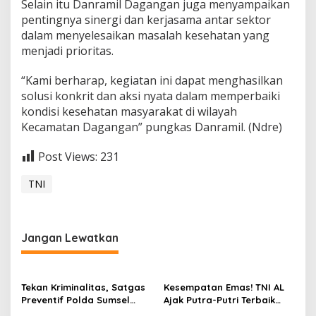
Selain itu Danramil Dagangan juga menyampaikan
T
pentingnya sinergi dan kerjasama antar sektor
D
a
dalam menyelesaikan masalah kesehatan yang
g
menjadi prioritas.
a
n
“Kami berharap, kegiatan ini dapat menghasilkan
g
solusi konkrit dan aksi nyata dalam memperbaiki
a
n
kondisi kesehatan masyarakat di wilayah
Kecamatan Dagangan” pungkas Danramil. (Ndre)
Post Views:
231
TNI
Jangan Lewatkan
Tekan Kriminalitas, Satgas
Kesempatan Emas! TNI AL
Preventif Polda Sumsel
Ajak Putra-Putri Terbaik
Razia Peredaran Miras
Bergabung di Lanal