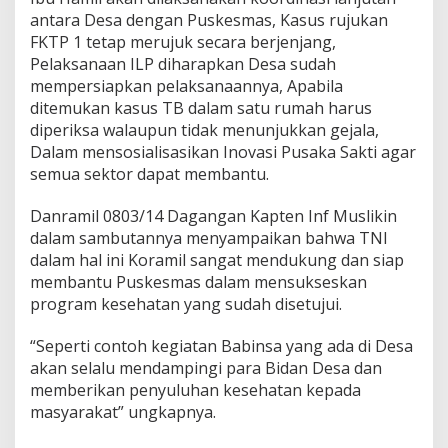
n
antara Desa dengan Puskesmas, Kasus rujukan
t
FKTP 1 tetap merujuk secara berjenjang,
a
s
Pelaksanaan ILP diharapkan Desa sudah
S
mempersiapkan pelaksanaannya, Apabila
e
ditemukan kasus TB dalam satu rumah harus
k
diperiksa walaupun tidak menunjukkan gejala,
t
Dalam mensosialisasikan Inovasi Pusaka Sakti agar
o
r
semua sektor dapat membantu.
a
l
Danramil 0803/14 Dagangan Kapten Inf Muslikin
d
dalam sambutannya menyampaikan bahwa TNI
i
dalam hal ini Koramil sangat mendukung dan siap
P
u
membantu Puskesmas dalam mensukseskan
s
program kesehatan yang sudah disetujui.
k
e
“Seperti contoh kegiatan Babinsa yang ada di Desa
s
akan selalu mendampingi para Bidan Desa dan
m
a
memberikan penyuluhan kesehatan kepada
s
masyarakat” ungkapnya.
U
P