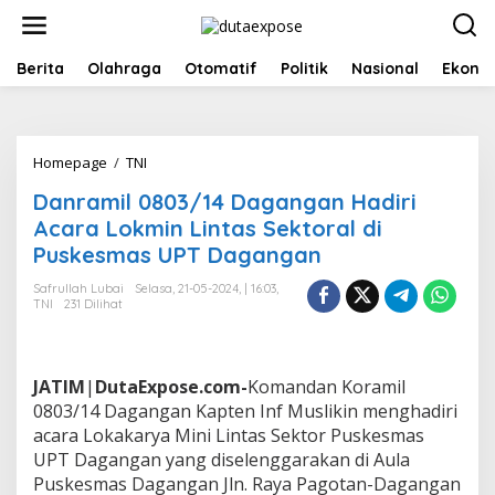
L
e
w
a
Berita
Olahraga
Otomatif
Politik
Nasional
Ekono
t
i
k
e
Homepage
/
TNI
D
k
a
o
Danramil 0803/14 Dagangan Hadiri
n
n
r
Acara Lokmin Lintas Sektoral di
t
a
e
Puskesmas UPT Dagangan
m
n
i
Safrullah Lubai
Selasa, 21-05-2024, | 16:03,
l
TNI
231 Dilihat
0
8
0
3
JATIM
|
DutaExpose.com-
Komandan Koramil
/
0803/14 Dagangan Kapten Inf Muslikin menghadiri
1
acara Lokakarya Mini Lintas Sektor Puskesmas
4
UPT Dagangan yang diselenggarakan di Aula
D
a
Puskesmas Dagangan Jln. Raya Pagotan-Dagangan