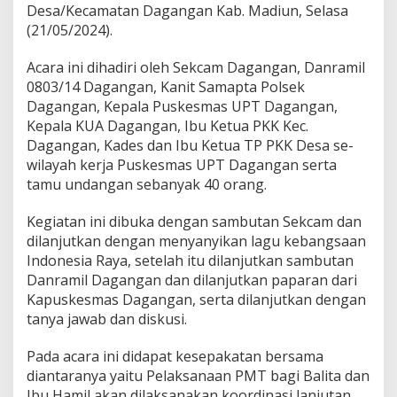
g
Desa/Kecamatan Dagangan Kab. Madiun, Selasa
a
(21/05/2024).
n
g
Acara ini dihadiri oleh Sekcam Dagangan, Danramil
a
n
0803/14 Dagangan, Kanit Samapta Polsek
H
Dagangan, Kepala Puskesmas UPT Dagangan,
a
Kepala KUA Dagangan, Ibu Ketua PKK Kec.
d
Dagangan, Kades dan Ibu Ketua TP PKK Desa se-
i
wilayah kerja Puskesmas UPT Dagangan serta
r
i
tamu undangan sebanyak 40 orang.
A
c
Kegiatan ini dibuka dengan sambutan Sekcam dan
a
dilanjutkan dengan menyanyikan lagu kebangsaan
r
Indonesia Raya, setelah itu dilanjutkan sambutan
a
L
Danramil Dagangan dan dilanjutkan paparan dari
o
Kapuskesmas Dagangan, serta dilanjutkan dengan
k
tanya jawab dan diskusi.
m
i
Pada acara ini didapat kesepakatan bersama
n
L
diantaranya yaitu Pelaksanaan PMT bagi Balita dan
i
Ibu Hamil akan dilaksanakan koordinasi lanjutan