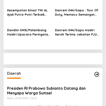
Ilegal
Palembang
Kesempatan Emas! TNI AL
Danrem 044/Gapo : Tour Of
Ajak Putra-Putri Terbaik
Duty, Memacu Semangat
Bergabung di Lanal
Dan Kreativitas
Palembang
Dandim 0418/Palembang
Danrem 044/Gapo Hadiri
Hadiri Upacara Peringatan
Serah Terima Jabatan PJU
Hari Bhayangkara ke-79 di
Kodam II/Swj
Polsek Kertapati
Daerah
Presiden RI Prabowo Subianto Datang dan
Menyapa Warga Sumsel
Rabu, 23-04-2025, | 16:22,