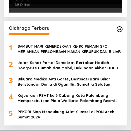
2021 Dilihat
PALEMBANG TELAH DIRINGKUS ANGGOTA
1588 Dilihat
POLSEK SU 1 PALEMBANG.
Olahraga Terbaru
1
SAMBUT HARI KEMERDEKAAN KE-80 PEMAIN SFC
MERIAHKAN PERLOMBAAN MAKAN KERUPUK DAN BILIAR
2
Jalan Sehat Partai Demokrat Bertabur Hadiah
Doorprize Rumah dan Mobil, Dukungan Akbar HDCU
3
Biliyard Medika Anti Gores, Destinasi Baru Biliar
Berstandar Dunia di Ogan Ilir, Sumatra Selatan
4
Kejuaraan PSHT ke 3 Cabang Kota Palembang
Memperebutkan Piala Walikota Palembang Resmi
Ditutup
5
PPKORI Siap Mendukung Atlet Sumsel di PON Aceh-
Sumut 2024