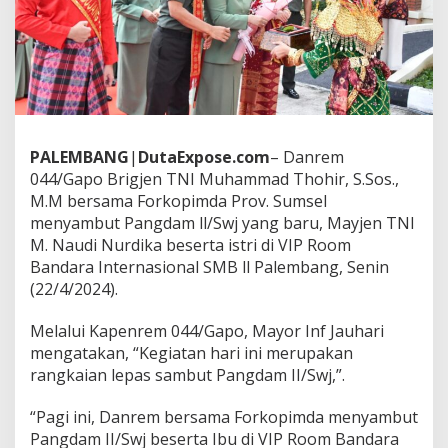
t
i
R
a
n
g
k
a
i
PALEMBANG
|
DutaExpose.com
– Danrem
a
044/Gapo Brigjen TNI Muhammad Thohir, S.Sos.,
n
M.M bersama Forkopimda Prov. Sumsel
L
menyambut Pangdam ll/Swj yang baru, Mayjen TNI
e
p
M. Naudi Nurdika beserta istri di VIP Room
a
Bandara Internasional SMB ll Palembang, Senin
s
(22/4/2024).
S
a
Melalui Kapenrem 044/Gapo, Mayor Inf Jauhari
m
b
mengatakan, “Kegiatan hari ini merupakan
u
rangkaian lepas sambut Pangdam II/Swj,”.
t
P
“Pagi ini, Danrem bersama Forkopimda menyambut
a
Pangdam II/Swj beserta Ibu di VIP Room Bandara
n