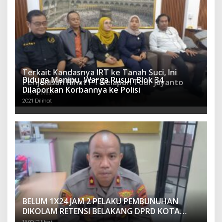
Terkait Kandasnya IRT ke Tanah Suci, Ini
Diduga Menipu, Warga Rusun Blok 34
Penjelasan Pihat PT Selapan Tour Jayanto
Dilaporkan Korbannya ke Polisi
2234 Dilihat
2021 Dilihat
BELUM 1X24 JAM 2 PELAKU PEMBUNUHAN
DIKOLAM RETENSI BELAKANG DPRD KOTA
PALEMBANG TELAH DIRINGKUS ANGGOTA