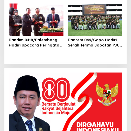
Palembang
Dandim 0418/Palembang
Danrem 044/Gapo Hadiri
Hadiri Upacara Peringatan
Serah Terima Jabatan PJU
Hari Bhayangkara ke-79 di
Kodam II/Swj
Polsek Kertapati