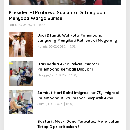
Presiden RI Prabowo Subianto Datang dan
Menyapa Warga Sumsel
Rabu, 23-04-2025, | 16:22,
Usai Dilantik Walikota Palembang
Langsung Mengikuti Retreat di Magelang
Kamis, 20-02-2025, | 17:58,
Hari Kedua Akhir Pekan Imigrasi
Palembang Kembali Dilayani
Minggu, 12-01-2025, | 17:00,
Sambut Hari Bakti Imigrasi ke-75, Imigrasi
Palembang Buka Paspor Simpatik Akhir
Pekan
Sabtu, 11-01-2025, | 18:10,
Bastari : Meski Dana Terbatas, Mutu Jalan
Tetap Diprioritaskan !