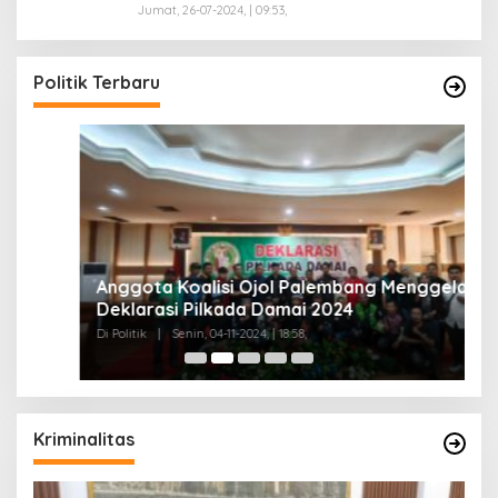
Jumat, 26-07-2024, | 09:53,
Politik Terbaru
Anggota Koalisi Ojol Palembang Menggelar
T
Deklarasi Pilkada Damai 2024
C
Di Politik
|
Senin, 04-11-2024, | 18:58,
Di 
Kriminalitas