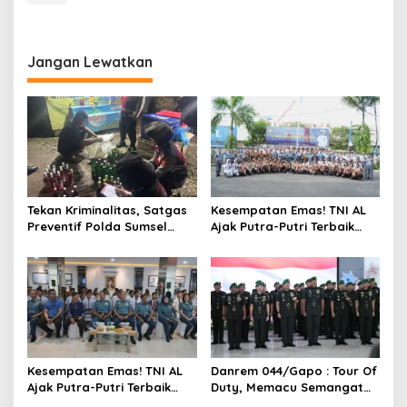
Jangan Lewatkan
Tekan Kriminalitas, Satgas
Kesempatan Emas! TNI AL
Preventif Polda Sumsel
Ajak Putra-Putri Terbaik
Razia Peredaran Miras
Bergabung di Lanal
Ilegal
Palembang
Kesempatan Emas! TNI AL
Danrem 044/Gapo : Tour Of
Ajak Putra-Putri Terbaik
Duty, Memacu Semangat
Bergabung di Lanal
Dan Kreativitas