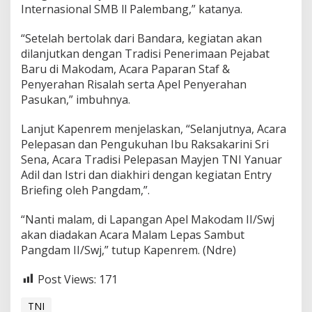
g
Internasional SMB ll Palembang,” katanya.
d
a
“Setelah bertolak dari Bandara, kegiatan akan
m
dilanjutkan dengan Tradisi Penerimaan Pejabat
I
Baru di Makodam, Acara Paparan Staf &
I
/
Penyerahan Risalah serta Apel Penyerahan
S
Pasukan,” imbuhnya.
w
j
Lanjut Kapenrem menjelaskan, “Selanjutnya, Acara
Pelepasan dan Pengukuhan Ibu Raksakarini Sri
Sena, Acara Tradisi Pelepasan Mayjen TNI Yanuar
Adil dan Istri dan diakhiri dengan kegiatan Entry
Briefing oleh Pangdam,”.
“Nanti malam, di Lapangan Apel Makodam II/Swj
akan diadakan Acara Malam Lepas Sambut
Pangdam II/Swj,” tutup Kapenrem. (Ndre)
Post Views:
171
TNI