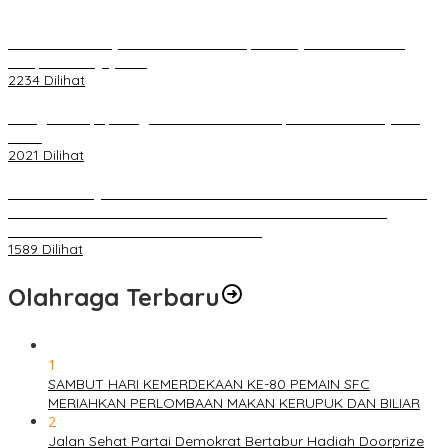
Terkait Kandasnya IRT ke Tanah Suci, Ini Penjelasan Pihat PT
Selapan Tour Jayanto
2234 Dilihat
Diduga Menipu, Warga Rusun Blok 34 Dilaporkan Korbannya ke
Polisi
2021 Dilihat
BELUM 1X24 JAM 2 PELAKU PEMBUNUHAN DIKOLAM RETENSI
BELAKANG DPRD KOTA PALEMBANG TELAH DIRINGKUS
ANGGOTA POLSEK SU 1 PALEMBANG.
1589 Dilihat
Olahraga Terbaru
1
SAMBUT HARI KEMERDEKAAN KE-80 PEMAIN SFC
MERIAHKAN PERLOMBAAN MAKAN KERUPUK DAN BILIAR
2
Jalan Sehat Partai Demokrat Bertabur Hadiah Doorprize