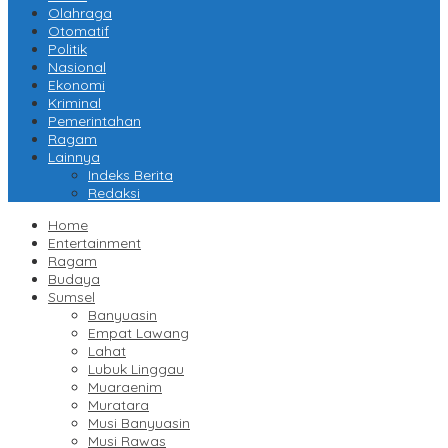
Olahraga
Otomatif
Politik
Nasional
Ekonomi
Kriminal
Pemerintahan
Ragam
Lainnya
Indeks Berita
Redaksi
Home
Entertainment
Ragam
Budaya
Sumsel
Banyuasin
Empat Lawang
Lahat
Lubuk Linggau
Muaraenim
Muratara
Musi Banyuasin
Musi Rawas