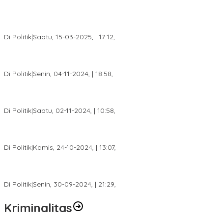
DPW PAN Sumsel Segera Laksanakan Musyawarah Wilayah
2025
Di Politik
|
Sabtu, 15-03-2025, | 17:12,
Anggota Koalisi Ojol Palembang Menggelar Deklarasi Pilkada
Damai 2024
Di Politik
|
Senin, 04-11-2024, | 18:58,
Tim Relawan SBB Prabumulih Dikukuhkan Calon Gubernur
Sumsel H. Mawardi Yahya
Di Politik
|
Sabtu, 02-11-2024, | 10:58,
Calon Bupati Dua Periode Joncik Muhammad: Kemenangan
Besar Matahati di Empat Lawang Capai 70 Persen
Di Politik
|
Kamis, 24-10-2024, | 13:07,
Fokus Infrastruktur dan Pelayanan Publik, Feby Anggi Siap
Berjuang di DPRD Palembang
Di Politik
|
Senin, 30-09-2024, | 21:29,
Kriminalitas