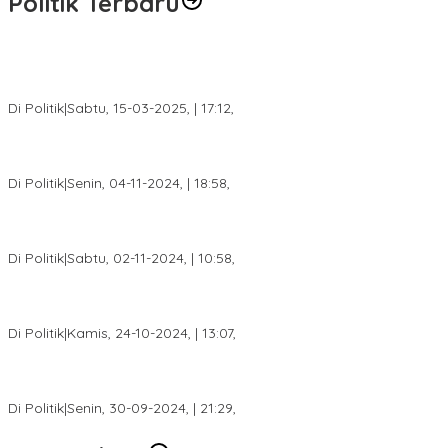
Politik Terbaru
DPW PAN Sumsel Segera Laksanakan Musyawarah Wilayah
2025
Di Politik
|
Sabtu, 15-03-2025, | 17:12,
Anggota Koalisi Ojol Palembang Menggelar Deklarasi Pilkada
Damai 2024
Di Politik
|
Senin, 04-11-2024, | 18:58,
Tim Relawan SBB Prabumulih Dikukuhkan Calon Gubernur
Sumsel H. Mawardi Yahya
Di Politik
|
Sabtu, 02-11-2024, | 10:58,
Calon Bupati Dua Periode Joncik Muhammad: Kemenangan
Besar Matahati di Empat Lawang Capai 70 Persen
Di Politik
|
Kamis, 24-10-2024, | 13:07,
Fokus Infrastruktur dan Pelayanan Publik, Feby Anggi Siap
Berjuang di DPRD Palembang
Di Politik
|
Senin, 30-09-2024, | 21:29,