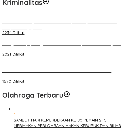
Kriminalitas
Terkait Kandasnya IRT ke Tanah Suci, Ini Penjelasan Pihat PT
Selapan Tour Jayanto
2234 Dilihat
Diduga Menipu, Warga Rusun Blok 34 Dilaporkan Korbannya ke
Polisi
2021 Dilihat
BELUM 1X24 JAM 2 PELAKU PEMBUNUHAN DIKOLAM RETENSI
BELAKANG DPRD KOTA PALEMBANG TELAH DIRINGKUS
ANGGOTA POLSEK SU 1 PALEMBANG.
1590 Dilihat
Olahraga Terbaru
1
SAMBUT HARI KEMERDEKAAN KE-80 PEMAIN SFC
MERIAHKAN PERLOMBAAN MAKAN KERUPUK DAN BILIAR