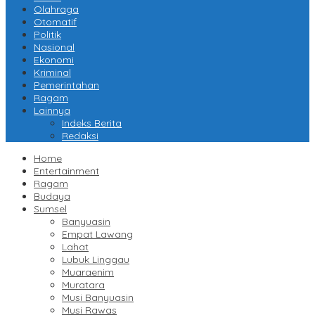
Olahraga
Otomatif
Politik
Nasional
Ekonomi
Kriminal
Pemerintahan
Ragam
Lainnya
Indeks Berita
Redaksi
Home
Entertainment
Ragam
Budaya
Sumsel
Banyuasin
Empat Lawang
Lahat
Lubuk Linggau
Muaraenim
Muratara
Musi Banyuasin
Musi Rawas