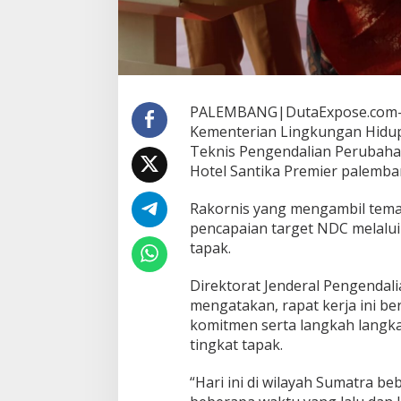
L
H
K
L
a
k
s
PALEMBANG|DutaExpose.com-Dir
a
Kementerian Lingkungan Hidup
n
Teknis Pengendalian Perubahan 
a
k
Hotel Santika Premier palemban
a
n
Rakornis yang mengambil tem
R
pencapaian target NDC melalui 
a
tapak.
k
o
r
Direktorat Jenderal Pengendal
n
mengatakan, rapat kerja ini 
i
komitmen serta langkah langka
s
tingkat tapak.
P
P
I
“Hari ini di wilayah Sumatra b
R