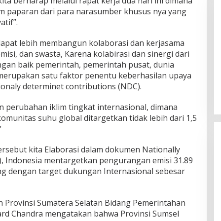
ita berharap melalui rapat kerja dua hari ini dimana
cam paparan dari para narasumber khusus nya yang
atif”.
a dapat lebih membangun kolaborasi dan kerjasama
isi, dan swasta, Karena kolabirasi dan sinergi dari
an baik pemerintah, pemerintah pusat, dunia
DPW PAN Sumsel Segera
merupakan satu faktor penentu keberhasilan upaya
Laksanakan Musyawarah Wilayah
2025
ionaly determinet contributions (NDC).
Di Politik
|
Sabtu, 15-03-2025, | 17:12,
 perubahan iklim tingkat internasional, dimana
omunitas suhu global ditargetkan tidak lebih dari 1,5
”
ersebut kita Elaborasi dalam dokumen Nationally
, Indonesia mentargetkan pengurangan emisi 31.89
ng dengan target dukungan Internasional sebesar
h Provinsi Sumatera Selatan Bidang Pemerintahan
ard Chandra mengatakan bahwa Provinsi Sumsel