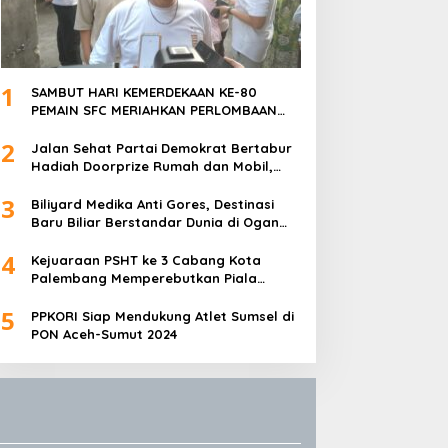
1
SAMBUT HARI KEMERDEKAAN KE-80
PEMAIN SFC MERIAHKAN PERLOMBAAN
MAKAN KERUPUK DAN BILIAR
2
Jalan Sehat Partai Demokrat Bertabur
Hadiah Doorprize Rumah dan Mobil,
Dukungan Akbar HDCU
3
Biliyard Medika Anti Gores, Destinasi
Baru Biliar Berstandar Dunia di Ogan
Ilir, Sumatra Selatan
4
Kejuaraan PSHT ke 3 Cabang Kota
Palembang Memperebutkan Piala
Walikota Palembang Resmi Ditutup
5
PPKORI Siap Mendukung Atlet Sumsel di
PON Aceh-Sumut 2024