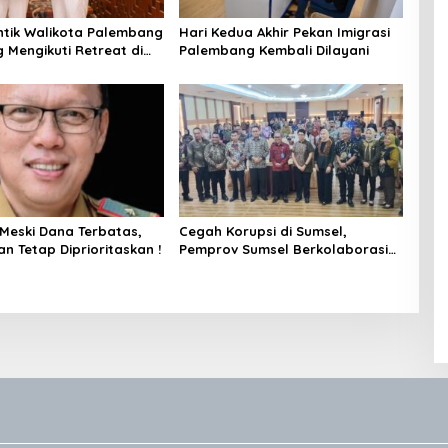
antik Walikota Palembang
Hari Kedua Akhir Pekan Imigrasi
 Mengikuti Retreat di
Palembang Kembali Dilayani
g
 Meski Dana Terbatas,
Cegah Korupsi di Sumsel,
n Tetap Diprioritaskan !
Pemprov Sumsel Berkolaborasi
Dengan KPK RI Hasilkan Konten
Berkualitas