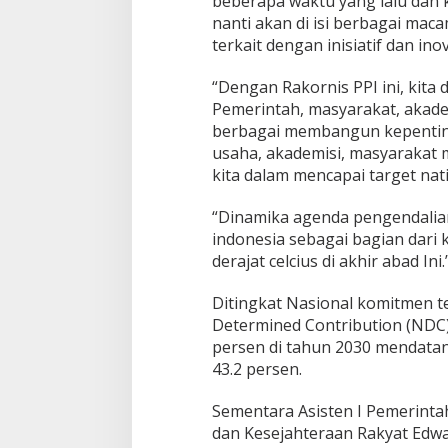
beberapa waktu yang lalu dan k
e
nanti akan di isi berbagai ma
g
terkait dengan inisiatif dan inov
i
o
n
“Dengan Rakornis PPI ini, kit
a
Pemerintah, masyarakat, akadem
l
berbagai membangun kepenting
S
usaha, akademisi, masyarakat 
u
m
kita dalam mencapai target nat
a
t
“Dinamika agenda pengendalian
e
indonesia sebagai bagian dari k
r
derajat celcius di akhir abad Ini.
a
Ditingkat Nasional komitmen t
Determined Contribution (NDC)
persen di tahun 2030 mendata
43.2 persen.
Sementara Asisten I Pemerinta
dan Kesejahteraan Rakyat Edw