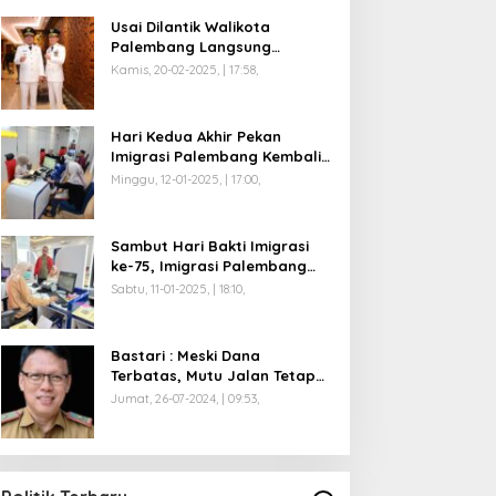
Usai Dilantik Walikota
Palembang Langsung
Mengikuti Retreat di
Kamis, 20-02-2025, | 17:58,
Magelang
Hari Kedua Akhir Pekan
Imigrasi Palembang Kembali
Dilayani
Minggu, 12-01-2025, | 17:00,
Sambut Hari Bakti Imigrasi
ke-75, Imigrasi Palembang
Buka Paspor Simpatik Akhir
Sabtu, 11-01-2025, | 18:10,
Pekan
Bastari : Meski Dana
Terbatas, Mutu Jalan Tetap
Diprioritaskan !
Jumat, 26-07-2024, | 09:53,