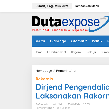
L
Tambahkan Menu
e
Jumat, 7 Agustus 2026
w
a
t
i
k
e
k
Berita
Olahraga
Otomatif
Politik
o
n
t
Home
Entertainment
Ragam
Budaya
Sumse
e
n
Homepage
/
Pemerintahan
D
i
Rakornis
r
j
Dirjend Pengendali
e
n
Laksanakan Rakorn
d
P
Safrullah Lubai
Selasa, 30-01-2024, | 20:53,
e
Pemerintahan
354 Dilihat