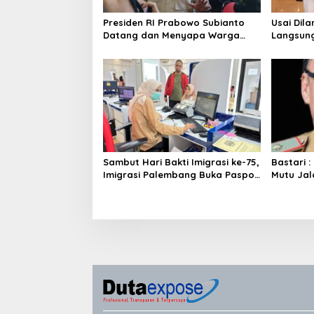
Presiden RI Prabowo Subianto
Usai Dil
Datang dan Menyapa Warga
Langsung
Sumsel
Magelan
Sambut Hari Bakti Imigrasi ke-75,
Bastari :
Imigrasi Palembang Buka Paspor
Mutu Jala
Simpatik Akhir Pekan