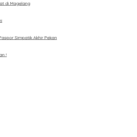
eat di Magelang
i
Paspor Simpatik Akhir Pekan
an !
mai 2024
H. Mawardi Yahya