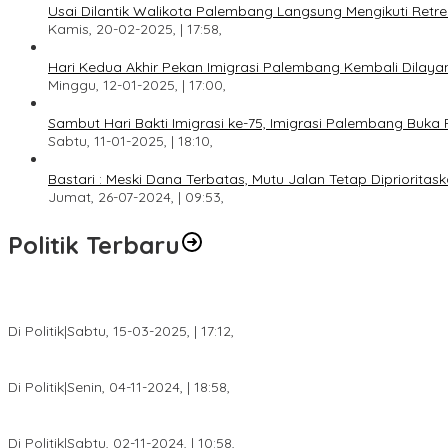
Usai Dilantik Walikota Palembang Langsung Mengikuti Retr
Kamis, 20-02-2025, | 17:58,
Hari Kedua Akhir Pekan Imigrasi Palembang Kembali Dilayan
Minggu, 12-01-2025, | 17:00,
Sambut Hari Bakti Imigrasi ke-75, Imigrasi Palembang Buka 
Sabtu, 11-01-2025, | 18:10,
Bastari : Meski Dana Terbatas, Mutu Jalan Tetap Diprioritask
Jumat, 26-07-2024, | 09:53,
Politik Terbaru
DPW PAN Sumsel Segera Laksanakan Musyawarah Wilayah 2025
Di Politik
|
Sabtu, 15-03-2025, | 17:12,
Anggota Koalisi Ojol Palembang Menggelar Deklarasi Pilkada Da
Di Politik
|
Senin, 04-11-2024, | 18:58,
Tim Relawan SBB Prabumulih Dikukuhkan Calon Gubernur Sumsel 
Di Politik
|
Sabtu, 02-11-2024, | 10:58,