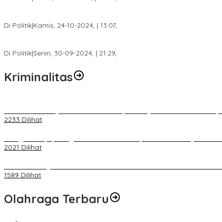
Calon Bupati Dua Periode Joncik Muhammad: Kemenangan Besar 
Di Politik
|
Kamis, 24-10-2024, | 13:07,
Fokus Infrastruktur dan Pelayanan Publik, Feby Anggi Siap Berj
Di Politik
|
Senin, 30-09-2024, | 21:29,
Kriminalitas
Terkait Kandasnya IRT ke Tanah Suci, Ini Penjelasan Pihat PT Selap
2233 Dilihat
Diduga Menipu, Warga Rusun Blok 34 Dilaporkan Korbannya ke Poli
2021 Dilihat
BELUM 1X24 JAM 2 PELAKU PEMBUNUHAN DIKOLAM RETENSI B
1589 Dilihat
Olahraga Terbaru