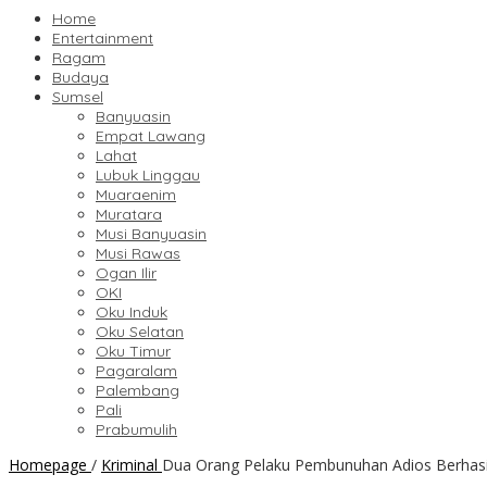
Home
Entertainment
Ragam
Budaya
Sumsel
Banyuasin
Empat Lawang
Lahat
Lubuk Linggau
Muaraenim
Muratara
Musi Banyuasin
Musi Rawas
Ogan Ilir
OKI
Oku Induk
Oku Selatan
Oku Timur
Pagaralam
Palembang
Pali
Prabumulih
Homepage
/
Kriminal
Dua Orang Pelaku Pembunuhan Adios Berhasil