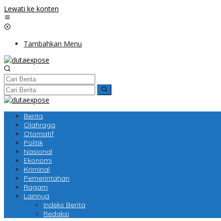
Lewati ke konten
Tambahkan Menu
Berita
Olahraga
Otomatif
Politik
Nasional
Ekonomi
Kriminal
Pemerintahan
Ragam
Lainnya
Indeks Berita
Redaksi