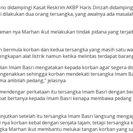
o didampingi Kasat Reskrim AKBP Haris Dinzah didampingi
 dilakukan dua orang tersangka, yang awalnya ada masala
man nya Marhan ikut melakukan tindak pidana yang terjadi
bermula korban dan kedua tersangka yang masih satu warg
engkapan alat listrik namun ketika melintas terdapat bar
mudian Imam Basri mengatakan kepada korban agar segera 
 mengenakkan sehingga korban mendekati tersangka Imam B
ima ambilah pedang,” jelasnya.
endengar perkataan itu tersangka Imam Basri dengan ber
mpat bertanya kepada Imam Basri kenapa membawa pedang 
dilanjutkan setelah itu tersangka Imam Basri langsung m
i nya korban kebal dengan senjata tajam, tetapi tersang
angka Marhan ikut membantu melukai tangan korban yang s