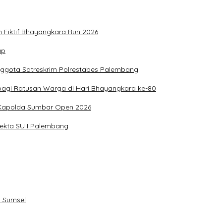
n Fiktif Bhayangkara Run 2026
ap
nggota Satreskrim Polrestabes Palembang
bagi Ratusan Warga di Hari Bhayangkara ke-80
g Kapolda Sumbar Open 2026
sekta SU I Palembang
 Sumsel