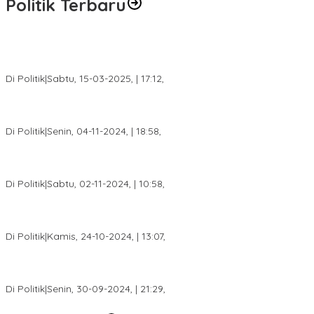
Politik Terbaru
DPW PAN Sumsel Segera Laksanakan Musyawarah Wilayah
2025
Di Politik
|
Sabtu, 15-03-2025, | 17:12,
Anggota Koalisi Ojol Palembang Menggelar Deklarasi Pilkada
Damai 2024
Di Politik
|
Senin, 04-11-2024, | 18:58,
Tim Relawan SBB Prabumulih Dikukuhkan Calon Gubernur
Sumsel H. Mawardi Yahya
Di Politik
|
Sabtu, 02-11-2024, | 10:58,
Calon Bupati Dua Periode Joncik Muhammad: Kemenangan
Besar Matahati di Empat Lawang Capai 70 Persen
Di Politik
|
Kamis, 24-10-2024, | 13:07,
Fokus Infrastruktur dan Pelayanan Publik, Feby Anggi Siap
Berjuang di DPRD Palembang
Di Politik
|
Senin, 30-09-2024, | 21:29,