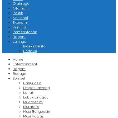
Olahraga
Otomatif
Politik
Nasional
Ekonomi
Kriminal
Pemerintahan
Ragam
Lainnya
Indeks Berita
Redaksi
Home
Entertainment
Ragam
Budaya
Sumsel
Banyuasin
Empat Lawang
Lahat
Lubuk Linggau
Muaraenim
Muratara
Musi Banyuasin
Musi Rawas