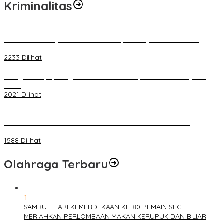
Kriminalitas
Terkait Kandasnya IRT ke Tanah Suci, Ini Penjelasan Pihat PT
Selapan Tour Jayanto
2233 Dilihat
Diduga Menipu, Warga Rusun Blok 34 Dilaporkan Korbannya ke
Polisi
2021 Dilihat
BELUM 1X24 JAM 2 PELAKU PEMBUNUHAN DIKOLAM RETENSI
BELAKANG DPRD KOTA PALEMBANG TELAH DIRINGKUS
ANGGOTA POLSEK SU 1 PALEMBANG.
1588 Dilihat
Olahraga Terbaru
1
SAMBUT HARI KEMERDEKAAN KE-80 PEMAIN SFC
MERIAHKAN PERLOMBAAN MAKAN KERUPUK DAN BILIAR