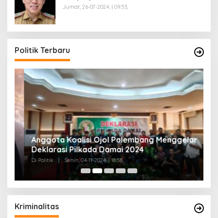
Jumat, 26-07-2024, | 09:53,
Politik Terbaru
Anggota Koalisi Ojol Palembang Menggelar
T
Deklarasi Pilkada Damai 2024
C
Di Politik
|
Senin, 04-11-2024, | 18:58,
Di 
Kriminalitas