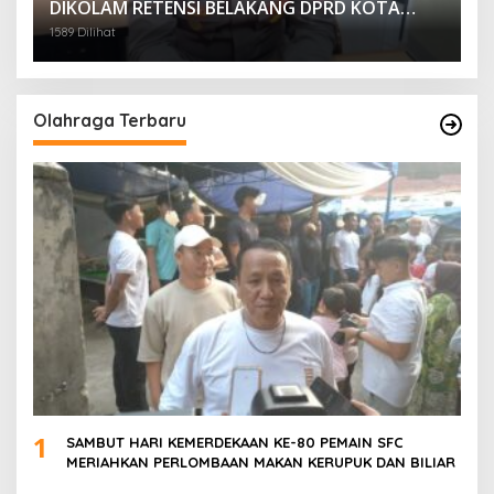
DIKOLAM RETENSI BELAKANG DPRD KOTA
PALEMBANG TELAH DIRINGKUS ANGGOTA
1589 Dilihat
POLSEK SU 1 PALEMBANG.
Olahraga Terbaru
1
SAMBUT HARI KEMERDEKAAN KE-80 PEMAIN SFC
MERIAHKAN PERLOMBAAN MAKAN KERUPUK DAN BILIAR