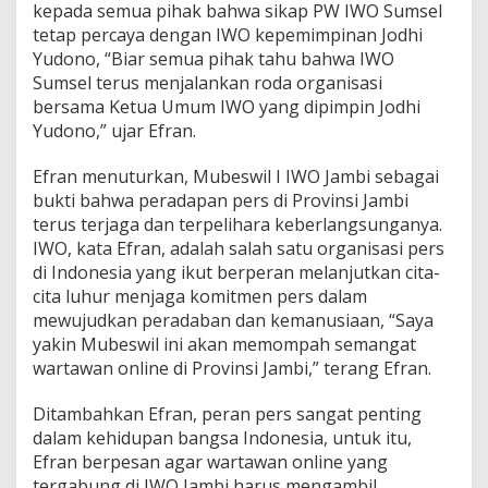
i
kepada semua pihak bahwa sikap PW IWO Sumsel
l
tetap percaya dengan IWO kepemimpinan Jodhi
P
Yudono, “Biar semua pihak tahu bahwa IWO
W
Sumsel terus menjalankan roda organisasi
I
bersama Ketua Umum IWO yang dipimpin Jodhi
W
O
Yudono,” ujar Efran.
J
a
Efran menuturkan, Mubeswil I IWO Jambi sebagai
m
bukti bahwa peradapan pers di Provinsi Jambi
b
terus terjaga dan terpelihara keberlangsunganya.
i
IWO, kata Efran, adalah salah satu organisasi pers
di Indonesia yang ikut berperan melanjutkan cita-
cita luhur menjaga komitmen pers dalam
mewujudkan peradaban dan kemanusiaan, “Saya
yakin Mubeswil ini akan memompah semangat
wartawan online di Provinsi Jambi,” terang Efran.
Ditambahkan Efran, peran pers sangat penting
dalam kehidupan bangsa Indonesia, untuk itu,
Efran berpesan agar wartawan online yang
tergabung di IWO Jambi harus mengambil