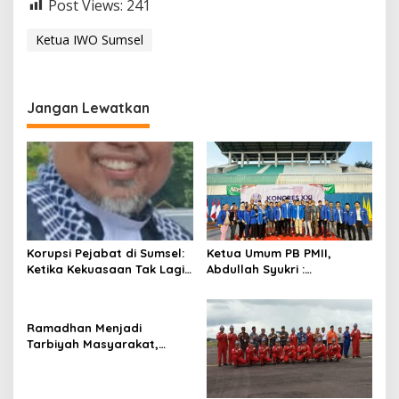
Post Views:
241
Ketua IWO Sumsel
Jangan Lewatkan
Korupsi Pejabat di Sumsel:
Ketua Umum PB PMII,
Ketika Kekuasaan Tak Lagi
Abdullah Syukri :
Diiringi Akhlak dan Hukum
Terimakasih Tanpa Kalian
Hanya Jadi Formalitas”
PB PMII Tidak Sebesar Ini !
Ramadhan Menjadi
Tarbiyah Masyarakat,
Guna Mewujudkan
Kebersamaan di
Lingkungannya.