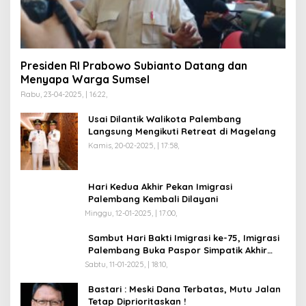
Presiden RI Prabowo Subianto Datang dan
Menyapa Warga Sumsel
Rabu, 23-04-2025, | 16:22,
Usai Dilantik Walikota Palembang
Langsung Mengikuti Retreat di Magelang
Kamis, 20-02-2025, | 17:58,
Hari Kedua Akhir Pekan Imigrasi
Palembang Kembali Dilayani
Minggu, 12-01-2025, | 17:00,
Sambut Hari Bakti Imigrasi ke-75, Imigrasi
Palembang Buka Paspor Simpatik Akhir
Pekan
Sabtu, 11-01-2025, | 18:10,
Bastari : Meski Dana Terbatas, Mutu Jalan
Tetap Diprioritaskan !