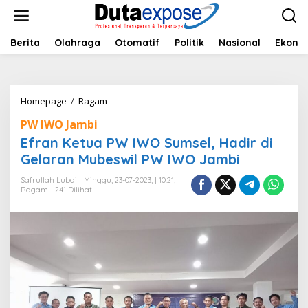
L
e
w
a
Berita
Olahraga
Otomatif
Politik
Nasional
Ekono
t
i
k
e
Homepage
/
Ragam
E
k
f
o
PW IWO Jambi
r
n
a
Efran Ketua PW IWO Sumsel, Hadir di
t
n
e
Gelaran Mubeswil PW IWO Jambi
K
n
e
Safrullah Lubai
Minggu, 23-07-2023, | 10:21,
t
Ragam
241 Dilihat
u
a
P
W
I
W
O
S
u