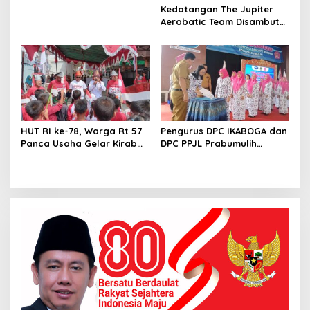
Kedatangan The Jupiter
Aerobatic Team Disambut
Ratusan Pelajar di Kota
Palembang
HUT RI ke-78, Warga Rt 57
Pengurus DPC IKABOGA dan
Panca Usaha Gelar Kirab
DPC PPJL Prabumulih
dan Berbagai Lomba
Dikukuhan