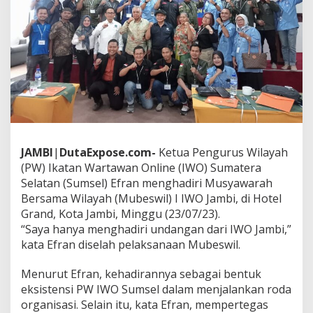
m
s
e
l
,
H
a
d
i
r
d
i
JAMBI
|
DutaExpose.com-
Ketua Pengurus Wilayah
G
(PW) Ikatan Wartawan Online (IWO) Sumatera
e
l
Selatan (Sumsel) Efran menghadiri Musyawarah
a
Bersama Wilayah (Mubeswil) I IWO Jambi, di Hotel
r
Grand, Kota Jambi, Minggu (23/07/23).
a
“Saya hanya menghadiri undangan dari IWO Jambi,”
n
M
kata Efran diselah pelaksanaan Mubeswil.
u
b
Menurut Efran, kehadirannya sebagai bentuk
e
eksistensi PW IWO Sumsel dalam menjalankan roda
s
organisasi. Selain itu, kata Efran, mempertegas
w