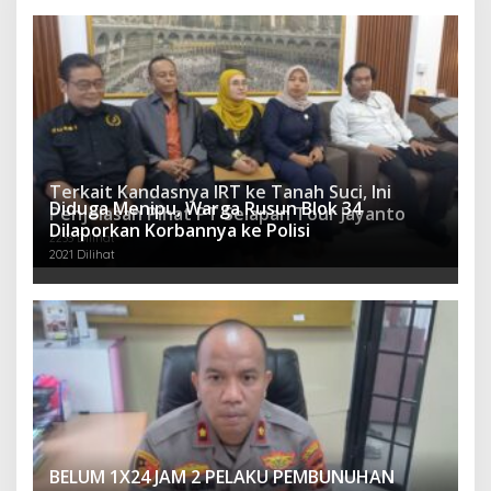
Terkait Kandasnya IRT ke Tanah Suci, Ini
Diduga Menipu, Warga Rusun Blok 34
Penjelasan Pihat PT Selapan Tour Jayanto
Dilaporkan Korbannya ke Polisi
2233 Dilihat
2021 Dilihat
BELUM 1X24 JAM 2 PELAKU PEMBUNUHAN