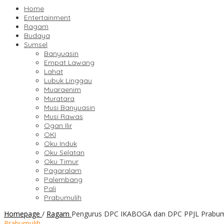
Home
Entertainment
Ragam
Budaya
Sumsel
Banyuasin
Empat Lawang
Lahat
Lubuk Linggau
Muaraenim
Muratara
Musi Banyuasin
Musi Rawas
Ogan Ilir
OKI
Oku Induk
Oku Selatan
Oku Timur
Pagaralam
Palembang
Pali
Prabumulih
Homepage
/
Ragam
Pengurus DPC IKABOGA dan DPC PPJL Prabum
Prabumulih