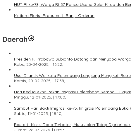
HUT RI ke-78, Warga Rt 57 Panca Usaha Gelar Kirab dan B
Mutiara Florist Prabumulih Banjir Orderan
Daerah
Presiden RI Prabowo Subianto Datang dan Menyapa Warga
Rabu, 23-04-2025, | 16:22,
Usai Dilantik Walikota Palembang Langsung Mengikuti Retr
Kamis, 20-02-2025, | 17:58,
Hari Kedua Akhir Pekan Imigrasi Palembang Kembali Dilayan
Minggu, 12-01-2025, | 17:00,
Sambut Hari Bakti Imigrasi ke-75, Imigrasi Palembang Buka 
Sabtu, 11-01-2025, | 18:10,
Bastari : Meski Dana Terbatas, Mutu Jalan Tetap Diprioritask
Jumat, 26-07-2024, | 09:53,