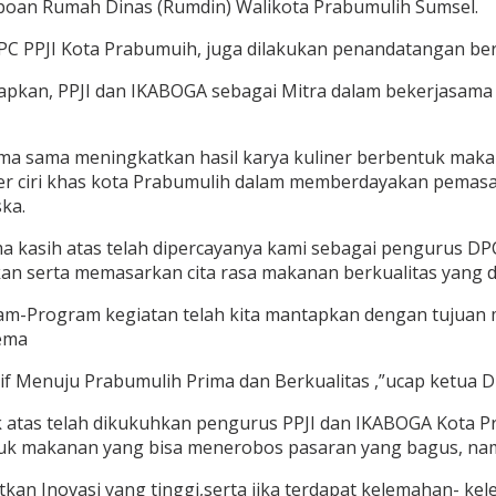
poan Rumah Dinas (Rumdin) Walikota Prabumulih Sumsel.
PPJI Kota Prabumuih, juga dilakukan penandatangan beri
pkan, PPJI dan IKABOGA sebagai Mitra dalam bekerjasam
a sama meningkatkan hasil karya kuliner berbentuk maka
iner ciri khas kota Prabumulih dalam memberdayakan pema
ka.
 kasih atas telah dipercayanya kami sebagai pengurus D
an serta memasarkan cita rasa makanan berkualitas yang d
ram-Program kegiatan telah kita mantapkan dengan tujua
ema
f Menuju Prabumulih Prima dan Berkualitas ,”ucap ketua D
atas telah dikukuhkan pengurus PPJI dan IKABOGA Kota Pra
oduk makanan yang bisa menerobos pasaran yang bagus, na
kan Inovasi yang tinggi,serta jika terdapat kelemahan- kel