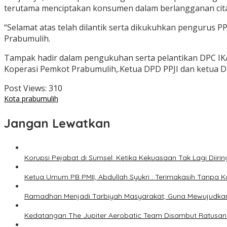
terutama menciptakan konsumen dalam berlangganan cita 
“Selamat atas telah dilantik serta dikukuhkan pengurus
Prabumulih.
Tampak hadir dalam pengukuhan serta pelantikan DPC I
Koperasi Pemkot Prabumulih,.Ketua DPD PPJI dan ketua DP
Post Views:
310
Kota prabumulih
Jangan Lewatkan
Korupsi Pejabat di Sumsel: Ketika Kekuasaan Tak Lagi Diiri
Ketua Umum PB PMII, Abdullah Syukri : Terimakasih Tanpa Kal
Ramadhan Menjadi Tarbiyah Masyarakat, Guna Mewujudka
Kedatangan The Jupiter Aerobatic Team Disambut Ratusan