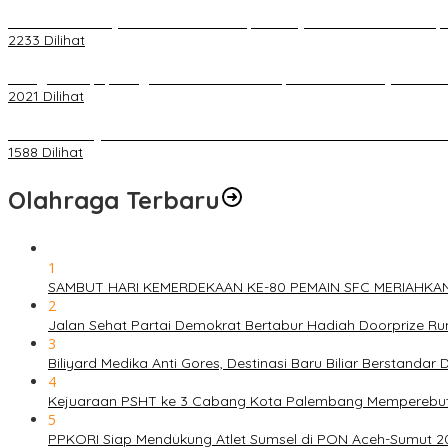
Terkait Kandasnya IRT ke Tanah Suci, Ini Penjelasan Pihat PT Selap
2233 Dilihat
Diduga Menipu, Warga Rusun Blok 34 Dilaporkan Korbannya ke Poli
2021 Dilihat
BELUM 1X24 JAM 2 PELAKU PEMBUNUHAN DIKOLAM RETENSI B
1588 Dilihat
Olahraga Terbaru
1
SAMBUT HARI KEMERDEKAAN KE-80 PEMAIN SFC MERIAHKA
2
Jalan Sehat Partai Demokrat Bertabur Hadiah Doorprize 
3
Biliyard Medika Anti Gores, Destinasi Baru Biliar Berstandar 
4
Kejuaraan PSHT ke 3 Cabang Kota Palembang Memperebutk
5
PPKORI Siap Mendukung Atlet Sumsel di PON Aceh-Sumut 2