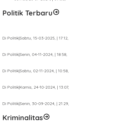
Politik Terbaru
DPW PAN Sumsel Segera Laksanakan Musyawarah Wilayah 2025
Di Politik
|
Sabtu, 15-03-2025, | 17:12,
Anggota Koalisi Ojol Palembang Menggelar Deklarasi Pilkada Da
Di Politik
|
Senin, 04-11-2024, | 18:58,
Tim Relawan SBB Prabumulih Dikukuhkan Calon Gubernur Sumsel 
Di Politik
|
Sabtu, 02-11-2024, | 10:58,
Calon Bupati Dua Periode Joncik Muhammad: Kemenangan Besar 
Di Politik
|
Kamis, 24-10-2024, | 13:07,
Fokus Infrastruktur dan Pelayanan Publik, Feby Anggi Siap Berj
Di Politik
|
Senin, 30-09-2024, | 21:29,
Kriminalitas