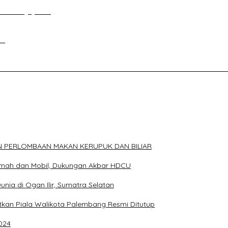
an Tour Jayanto
si
ELAKANG DPRD KOTA PALEMBANG TELAH DIRINGKUS ANGGOTA P
N PERLOMBAAN MAKAN KERUPUK DAN BILIAR
Rumah dan Mobil, Dukungan Akbar HDCU
Dunia di Ogan Ilir, Sumatra Selatan
an Piala Walikota Palembang Resmi Ditutup
024