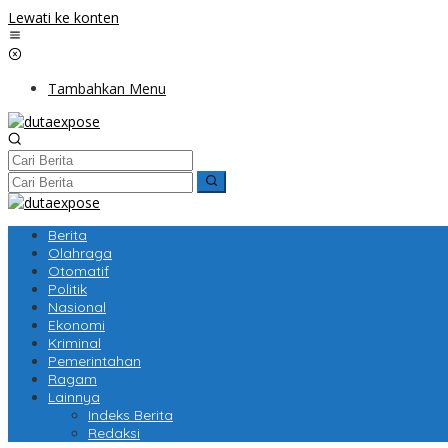
Lewati ke konten
Tambahkan Menu
Berita
Olahraga
Otomatif
Politik
Nasional
Ekonomi
Kriminal
Pemerintahan
Ragam
Lainnya
Indeks Berita
Redaksi