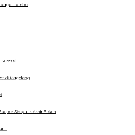
erbagai Lomba
 Sumsel
eat di Magelang
i
Paspor Simpatik Akhir Pekan
an !