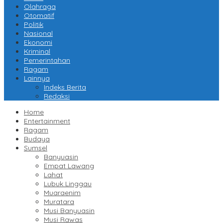
Olahraga
Otomatif
Politik
Nasional
Ekonomi
Kriminal
Pemerintahan
Ragam
Lainnya
Indeks Berita
Redaksi
Home
Entertainment
Ragam
Budaya
Sumsel
Banyuasin
Empat Lawang
Lahat
Lubuk Linggau
Muaraenim
Muratara
Musi Banyuasin
Musi Rawas