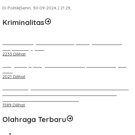
Berjuang di DPRD Palembang
Di Politik
|
Senin, 30-09-2024, | 21:29,
Kriminalitas
Terkait Kandasnya IRT ke Tanah Suci, Ini Penjelasan Pihat PT
Selapan Tour Jayanto
2233 Dilihat
Diduga Menipu, Warga Rusun Blok 34 Dilaporkan Korbannya ke
Polisi
2021 Dilihat
BELUM 1X24 JAM 2 PELAKU PEMBUNUHAN DIKOLAM RETENSI
BELAKANG DPRD KOTA PALEMBANG TELAH DIRINGKUS
ANGGOTA POLSEK SU 1 PALEMBANG.
1589 Dilihat
Olahraga Terbaru