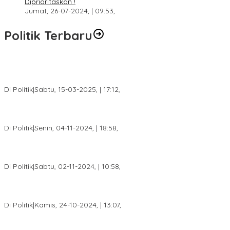
Diprioritaskan !
Jumat, 26-07-2024, | 09:53,
Politik Terbaru
DPW PAN Sumsel Segera Laksanakan Musyawarah Wilayah
2025
Di Politik
|
Sabtu, 15-03-2025, | 17:12,
Anggota Koalisi Ojol Palembang Menggelar Deklarasi Pilkada
Damai 2024
Di Politik
|
Senin, 04-11-2024, | 18:58,
Tim Relawan SBB Prabumulih Dikukuhkan Calon Gubernur
Sumsel H. Mawardi Yahya
Di Politik
|
Sabtu, 02-11-2024, | 10:58,
Calon Bupati Dua Periode Joncik Muhammad: Kemenangan
Besar Matahati di Empat Lawang Capai 70 Persen
Di Politik
|
Kamis, 24-10-2024, | 13:07,
Fokus Infrastruktur dan Pelayanan Publik, Feby Anggi Siap