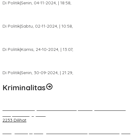
Di Politik
|
Senin, 04-11-2024, | 18:58,
Tim Relawan SBB Prabumulih Dikukuhkan Calon Gubernur
Sumsel H. Mawardi Yahya
Di Politik
|
Sabtu, 02-11-2024, | 10:58,
Calon Bupati Dua Periode Joncik Muhammad: Kemenangan
Besar Matahati di Empat Lawang Capai 70 Persen
Di Politik
|
Kamis, 24-10-2024, | 13:07,
Fokus Infrastruktur dan Pelayanan Publik, Feby Anggi Siap
Berjuang di DPRD Palembang
Di Politik
|
Senin, 30-09-2024, | 21:29,
Kriminalitas
Terkait Kandasnya IRT ke Tanah Suci, Ini Penjelasan Pihat PT
Selapan Tour Jayanto
2233 Dilihat
Diduga Menipu, Warga Rusun Blok 34 Dilaporkan Korbannya ke
Polisi