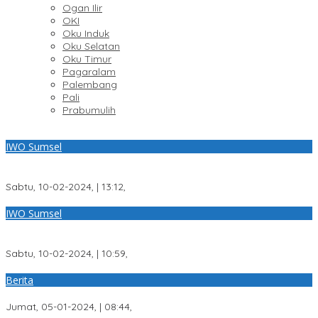
Ogan Ilir
OKI
Oku Induk
Oku Selatan
Oku Timur
Pagaralam
Palembang
Pali
Prabumulih
IWO Sumsel
Efran: Wartawan Sejati Adalah Orang Yang Perduli Dengan Hari
Pers Nasional
Sabtu, 10-02-2024, | 13:12,
IWO Sumsel
Kabid Humas Polda Sumsel Menghadiri Syukuran HUT ke-78 HPN
di Sekretariat PW IWO
Sabtu, 10-02-2024, | 10:59,
Berita
SKK Migas Sumbagsel, Respon Positif Niat PW IWO Sumsel
Jumat, 05-01-2024, | 08:44,