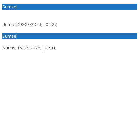
Sumsel
Ketua PW IWO Sumsel Hadiri Acara Syukuran Ketua DPD Ferari
Sumsel
Jumat, 28-07-2023, | 04:27,
Sumsel
Langgar AD/ART, Mubeswil 1 IWO Sumsel Digugat !
Kamis, 15-06-2023, | 09:41,
Respons Cepat Laporan Warga, Polres Ogan Ilir Ungkap
Peredaran Sabu di Pemulutan Selatan
Program Paham AI Resmi Bergulir, Polda Sumsel Bangun
Edukator Digital Hingga Polres
Sisa Anggaran Telah Dikembalikan, KONI Palembang Jawab
Tuntutan LSM GRANSI
Dugaan Dana Hibah KONI Palembang Rp1 Miliar Belum Jelas,
LSM GRANSI Datangi Kejari Tuntut Pemeriksaan Menyeluruh
Akbar Angkat Bicara Soal Dugaan KKN Alsintan OKI: “Saya Minta
Uang Dikembalikan kepada Pemiliknya”