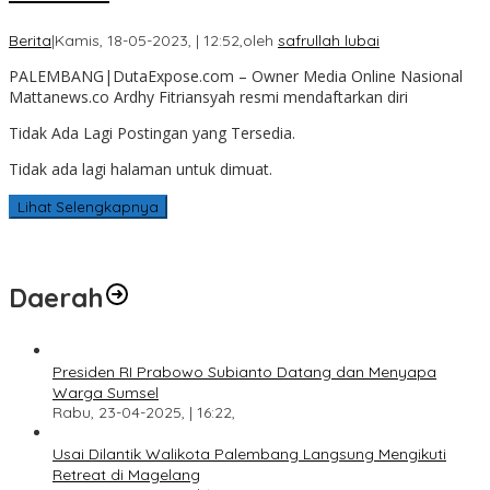
Berita
|
Kamis, 18-05-2023, | 12:52,
oleh
safrullah lubai
PALEMBANG|DutaExpose.com – Owner Media Online Nasional
Mattanews.co Ardhy Fitriansyah resmi mendaftarkan diri
Tidak Ada Lagi Postingan yang Tersedia.
Tidak ada lagi halaman untuk dimuat.
Lihat Selengkapnya
Daerah
Presiden RI Prabowo Subianto Datang dan Menyapa
Warga Sumsel
Rabu, 23-04-2025, | 16:22,
Usai Dilantik Walikota Palembang Langsung Mengikuti
Retreat di Magelang