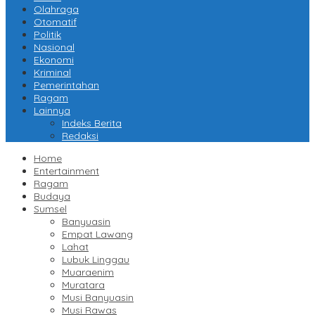
Olahraga
Otomatif
Politik
Nasional
Ekonomi
Kriminal
Pemerintahan
Ragam
Lainnya
Indeks Berita
Redaksi
Home
Entertainment
Ragam
Budaya
Sumsel
Banyuasin
Empat Lawang
Lahat
Lubuk Linggau
Muaraenim
Muratara
Musi Banyuasin
Musi Rawas