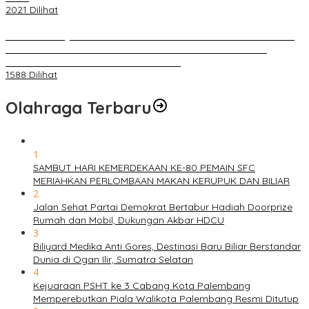
2021 Dilihat
BELUM 1X24 JAM 2 PELAKU PEMBUNUHAN DIKOLAM RETENSI
BELAKANG DPRD KOTA PALEMBANG TELAH DIRINGKUS
ANGGOTA POLSEK SU 1 PALEMBANG.
1588 Dilihat
Olahraga Terbaru
1
SAMBUT HARI KEMERDEKAAN KE-80 PEMAIN SFC
MERIAHKAN PERLOMBAAN MAKAN KERUPUK DAN BILIAR
2
Jalan Sehat Partai Demokrat Bertabur Hadiah Doorprize
Rumah dan Mobil, Dukungan Akbar HDCU
3
Biliyard Medika Anti Gores, Destinasi Baru Biliar Berstandar
Dunia di Ogan Ilir, Sumatra Selatan
4
Kejuaraan PSHT ke 3 Cabang Kota Palembang
Memperebutkan Piala Walikota Palembang Resmi Ditutup