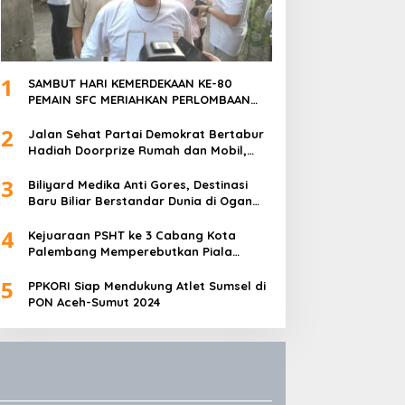
1
SAMBUT HARI KEMERDEKAAN KE-80
PEMAIN SFC MERIAHKAN PERLOMBAAN
MAKAN KERUPUK DAN BILIAR
2
Jalan Sehat Partai Demokrat Bertabur
Hadiah Doorprize Rumah dan Mobil,
Dukungan Akbar HDCU
3
Biliyard Medika Anti Gores, Destinasi
Baru Biliar Berstandar Dunia di Ogan
Ilir, Sumatra Selatan
4
Kejuaraan PSHT ke 3 Cabang Kota
Palembang Memperebutkan Piala
Walikota Palembang Resmi Ditutup
5
PPKORI Siap Mendukung Atlet Sumsel di
PON Aceh-Sumut 2024