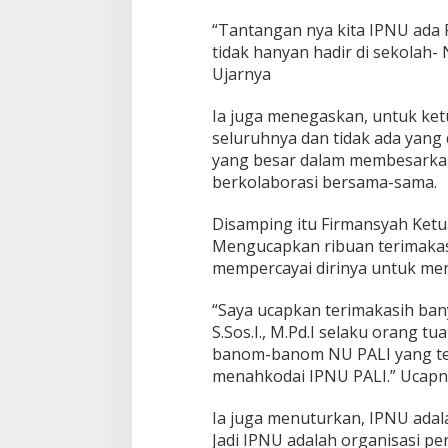
“Tantangan nya kita IPNU ada 
tidak hanyan hadir di sekolah-
Ujarnya
Ia juga menegaskan, untuk ket
seluruhnya dan tidak ada yang
yang besar dalam membesarkan
berkolaborasi bersama-sama.
Disamping itu Firmansyah Ketu
Mengucapkan ribuan terimakas
mempercayai dirinya untuk me
“Saya ucapkan terimakasih bany
S.Sos.I., M.Pd.I selaku orang t
banom-banom NU PALI yang te
menahkodai IPNU PALI.” Ucapn
Ia juga menuturkan, IPNU adal
Jadi IPNU adalah organisasi pe