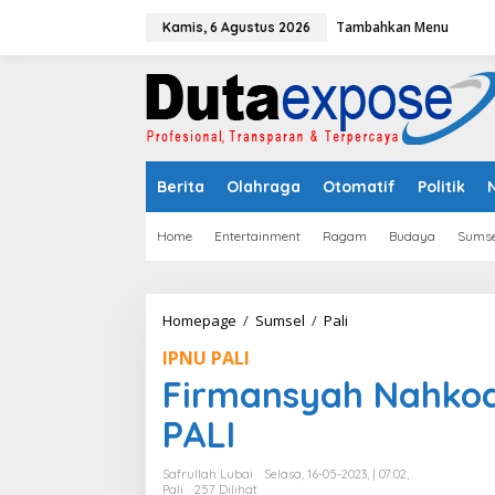
L
Tambahkan Menu
e
Kamis, 6 Agustus 2026
w
a
t
i
k
e
k
Berita
Olahraga
Otomatif
Politik
o
n
t
Home
Entertainment
Ragam
Budaya
Sumse
e
n
Homepage
/
Sumsel
/
Pali
F
i
IPNU PALI
r
m
Firmansyah Nahkod
a
n
PALI
s
y
Safrullah Lubai
Selasa, 16-05-2023, | 07:02,
a
Pali
257 Dilihat