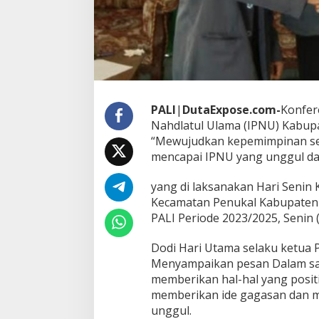
A
L
I
PALI
|
DutaExpose.com-
Konfer
Nahdlatul Ulama (IPNU) Kabupa
“Mewujudkan kepemimpinan ser
mencapai IPNU yang unggul da
yang di laksanakan Hari Senin
Kecamatan Penukal Kabupaten P
PALI Periode 2023/2025, Senin 
Dodi Hari Utama selaku ketua 
Menyampaikan pesan Dalam sam
memberikan hal-hal yang posit
memberikan ide gagasan dan m
unggul.