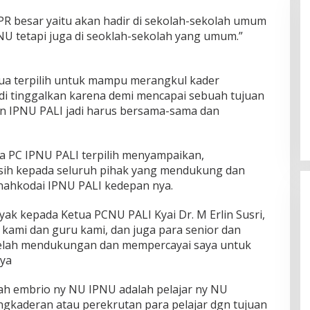
PR besar yaitu akan hadir di sekolah-sekolah umum
 NU tetapi juga di seoklah-sekolah yang umum.”
ua terpilih untuk mampu merangkul kader
DPW PAN Sumsel Segera
 di tinggalkan karena demi mencapai sebuah tujuan
Laksanakan Musyawarah Wilayah
 IPNU PALI jadi harus bersama-sama dan
2025
Di Politik
|
Sabtu, 15-03-2025, | 17:12,
a PC IPNU PALI terpilih menyampaikan,
ih kepada seluruh pihak yang mendukung dan
nahkodai IPNU PALI kedepan nya.
ak kepada Ketua PCNU PALI Kyai Dr. M Erlin Susri,
ua kami dan guru kami, dan juga para senior dan
lah mendukungan dan mempercayai saya untuk
ya
ah embrio ny NU IPNU adalah pelajar ny NU
ngkaderan atau perekrutan para pelajar dgn tujuan