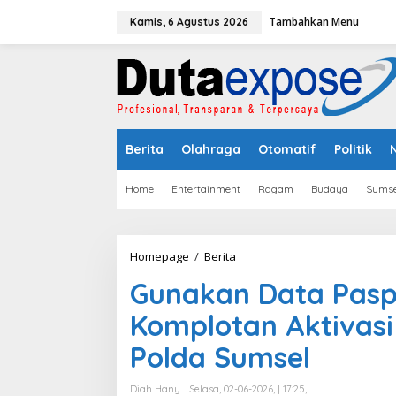
L
Tambahkan Menu
e
Kamis, 6 Agustus 2026
w
a
t
i
k
e
k
Berita
Olahraga
Otomatif
Politik
o
n
t
Home
Entertainment
Ragam
Budaya
Sumse
e
n
Homepage
/
Berita
G
u
Gunakan Data Paspo
n
a
Komplotan Aktivasi
k
a
Polda Sumsel
n
D
a
Diah Hany
Selasa, 02-06-2026, | 17:25,