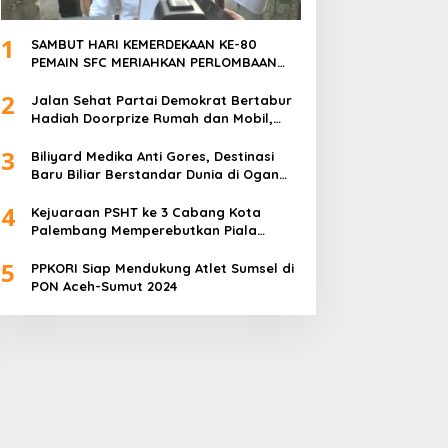
1
SAMBUT HARI KEMERDEKAAN KE-80
PEMAIN SFC MERIAHKAN PERLOMBAAN
MAKAN KERUPUK DAN BILIAR
2
Jalan Sehat Partai Demokrat Bertabur
Hadiah Doorprize Rumah dan Mobil,
Dukungan Akbar HDCU
3
Biliyard Medika Anti Gores, Destinasi
Baru Biliar Berstandar Dunia di Ogan
Ilir, Sumatra Selatan
4
Kejuaraan PSHT ke 3 Cabang Kota
Palembang Memperebutkan Piala
Walikota Palembang Resmi Ditutup
5
PPKORI Siap Mendukung Atlet Sumsel di
PON Aceh-Sumut 2024