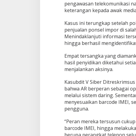
D
pengawasan telekomunikasi nas
i
keterangan kepada awak media, 
a
m
Kasus ini terungkap setelah po
a
penjualan ponsel impor di sal
n
k
Menindaklanjuti informasi ters
a
hingga berhasil mengidentifik
n
P
Empat tersangka yang diamankan
o
hasil penyidikan diketahui set
l
d
menjalankan aksinya.
a
S
Kasubdit V Siber Ditreskrims
u
bahwa AR berperan sebagai ope
m
melalui sistem daring. Sementa
s
e
menyesuaikan barcode IMEI, se
l
pengguna.
“Peran mereka tersusun cukup
barcode IMEI, hingga melakuka
berupa perangkat telepon selul