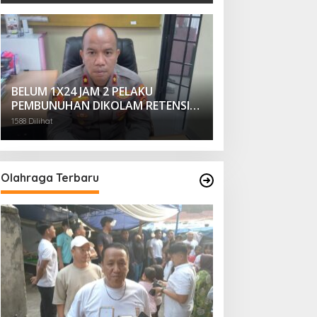
BELUM 1X24 JAM 2 PELAKU
PEMBUNUHAN DIKOLAM RETENSI
BELAKANG DPRD KOTA
1588 Dilihat
PALEMBANG TELAH DIRINGKUS
ANGGOTA POLSEK SU 1
PALEMBANG.
Olahraga Terbaru