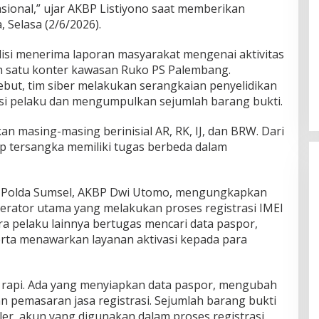
ional,” ujar AKBP Listiyono saat memberikan
Selasa (2/6/2026).
lisi menerima laporan masyarakat mengenai aktivitas
DPW PAN Sumsel Segera
ah satu konter kawasan Ruko PS Palembang.
Laksanakan Musyawarah Wilayah
ebut, tim siber melakukan serangkaian penyelidikan
2025
Di Politik
|
Sabtu, 15-03-2025, | 17:12,
asi pelaku dan mengumpulkan sejumlah barang bukti.
 masing-masing berinisial AR, RK, IJ, dan BRW. Dari
iap tersangka memiliki tugas berbeda dalam
us Polda Sumsel, AKBP Dwi Utomo, mengungkapkan
rator utama yang melakukan proses registrasi IMEI
ra pelaku lainnya bertugas mencari data paspor,
rta menawarkan layanan aktivasi kepada para
 rapi. Ada yang menyiapkan data paspor, mengubah
n pemasaran jasa registrasi. Sejumlah barang bukti
er, akun yang digunakan dalam proses registrasi,