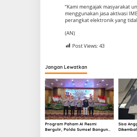
“Kami mengajak masyarakat unt
menggunakan jasa aktivasi IME
perangkat elektronik yang tida
(AN)
Post Views:
43
Jangan Lewatkan
Program Paham AI Resmi
Sisa Ang
Bergulir, Polda Sumsel Bangun
Dikembal
Edukator Digital Hingga Polres
Jawab Tu