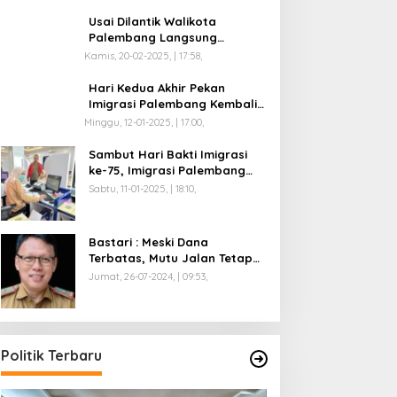
Usai Dilantik Walikota
Palembang Langsung
Mengikuti Retreat di
Kamis, 20-02-2025, | 17:58,
Magelang
Hari Kedua Akhir Pekan
Imigrasi Palembang Kembali
Dilayani
Minggu, 12-01-2025, | 17:00,
Sambut Hari Bakti Imigrasi
ke-75, Imigrasi Palembang
Buka Paspor Simpatik Akhir
Sabtu, 11-01-2025, | 18:10,
Pekan
Bastari : Meski Dana
Terbatas, Mutu Jalan Tetap
Diprioritaskan !
Jumat, 26-07-2024, | 09:53,
Politik Terbaru