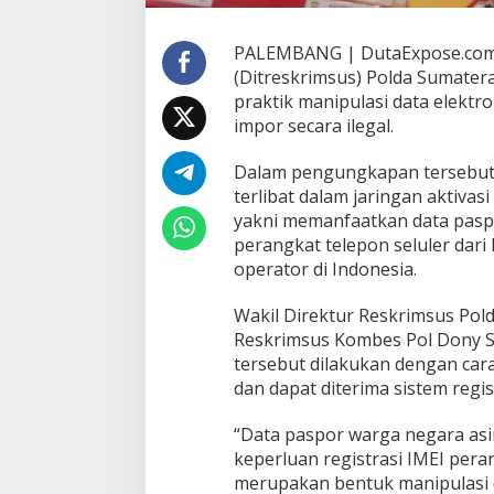
m
p
l
PALEMBANG | DutaExpose.com –
o
(Ditreskrimsus) Polda Sumatera
t
praktik manipulasi data elekt
a
impor secara ilegal.
n
A
k
Dalam pengungkapan tersebut
t
terlibat dalam jaringan aktiva
i
yakni memanfaatkan data pasp
v
perangkat telepon seluler dari
a
s
operator di Indonesia.
i
I
Wakil Direktur Reskrimsus Pold
M
Reskrimsus Kombes Pol Dony S
E
tersebut dilakukan dengan car
I
I
dan dapat diterima sistem regis
l
e
“Data paspor warga negara asi
g
keperluan registrasi IMEI pera
a
merupakan bentuk manipulasi 
l