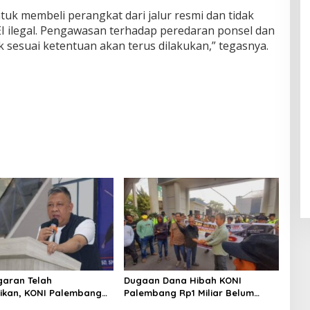
uk membeli perangkat dari jalur resmi dan tidak
I ilegal. Pengawasan terhadap peredaran ponsel dan
k sesuai ketentuan akan terus dilakukan,” tegasnya.
garan Telah
Dugaan Dana Hibah KONI
ikan, KONI Palembang
Palembang Rp1 Miliar Belum
ntutan LSM GRANSI
Jelas, LSM GRANSI Datangi Kejari