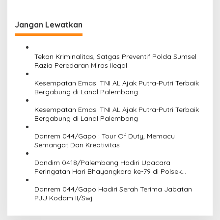
a
r
a
Jangan Lewatkan
P
e
s
Tekan Kriminalitas, Satgas Preventif Polda Sumsel
e
Razia Peredaran Miras Ilegal
r
t
Kesempatan Emas! TNI AL Ajak Putra-Putri Terbaik
a
Bergabung di Lanal Palembang
L
o
Kesempatan Emas! TNI AL Ajak Putra-Putri Terbaik
m
Bergabung di Lanal Palembang
b
a
Danrem 044/Gapo : Tour Of Duty, Memacu
Semangat Dan Kreativitas
Dandim 0418/Palembang Hadiri Upacara
Peringatan Hari Bhayangkara ke-79 di Polsek
Kertapati
Danrem 044/Gapo Hadiri Serah Terima Jabatan
PJU Kodam II/Swj