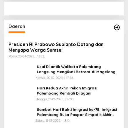
Daerah
Presiden RI Prabowo Subianto Datang dan
Menyapa Warga Sumsel
Rabu, 23-04-2025, | 16:22,
Usai Dilantik Walikota Palembang
Langsung Mengikuti Retreat di Magelang
Kamis, 20-02-2025, | 17:58,
Hari Kedua Akhir Pekan Imigrasi
Palembang Kembali Dilayani
Minggu, 12-01-2025, | 17:00,
Sambut Hari Bakti Imigrasi ke-75, Imigrasi
Palembang Buka Paspor Simpatik Akhir
Pekan
Sabtu, 11-01-2025, | 18:10,