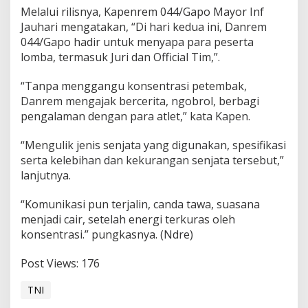
a
Melalui rilisnya, Kapenrem 044/Gapo Mayor Inf
n
Jauhari mengatakan, “Di hari kedua ini, Danrem
L
044/Gapo hadir untuk menyapa para peserta
o
m
lomba, termasuk Juri dan Official Tim,”.
b
a
“Tanpa menggangu konsentrasi petembak,
T
Danrem mengajak bercerita, ngobrol, berbagi
e
pengalaman dengan para atlet,” kata Kapen.
m
b
a
“Mengulik jenis senjata yang digunakan, spesifikasi
k
serta kelebihan dan kekurangan senjata tersebut,”
,
lanjutnya.
D
a
“Komunikasi pun terjalin, canda tawa, suasana
n
r
menjadi cair, setelah energi terkuras oleh
e
konsentrasi.” pungkasnya. (Ndre)
m
S
Post Views:
176
a
p
TNI
a
P