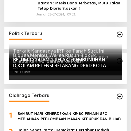
Bastari : Meski Dana Terbatas, Mutu Jalan
Tetap Diprioritaskan !
Jumat, 26-07-2024, | 09:53,
Politik Terbaru
Terkait Kandasnya IRT ke Tanah Suci, Ini
Diduga Menipu, Warga Rusun Blok 34
Penjelasan Pihat PT Selapan Tour Jayanto
BELUM 1X24 JAM 2 PELAKU PEMBUNUHAN
Kriminalitas
Dilaporkan Korbannya ke Polisi
2233 Dilihat
DIKOLAM RETENSI BELAKANG DPRD KOTA
2021 Dilihat
PALEMBANG TELAH DIRINGKUS ANGGOTA
1588 Dilihat
POLSEK SU 1 PALEMBANG.
Olahraga Terbaru
1
SAMBUT HARI KEMERDEKAAN KE-80 PEMAIN SFC
MERIAHKAN PERLOMBAAN MAKAN KERUPUK DAN BILIAR
Jalan Sehat Partai Demokrat Bertabur Hadiah