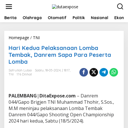
L
e
w
a
Berita
Olahraga
Otomatif
Politik
Nasional
Ekono
t
i
k
Homepage
/
TNI
H
e
a
k
Hari Kedua Pelaksanaan Lomba
r
o
i
n
Tembak, Danrem Sapa Para Peserta
K
t
Lomba
e
e
d
n
Safrullah Lubai
Sabtu, 18-05-2024, | 18:17,
u
TNI
176 Dilihat
a
P
e
l
PALEMBANG
|
DitaExpose.com
– Danrem
a
044/Gapo Brigjen TNI Muhammad Thohir, S.Sos.,
k
M.M meninjau pelaksanaan Lomba Tembak
s
Danrem 044/Gapo Shooting Open Championship
a
n
2024 hari kedua, Sabtu (18/5/2024).
a