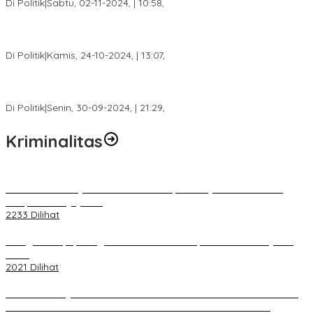
Di Politik
|
Sabtu, 02-11-2024, | 10:58,
Calon Bupati Dua Periode Joncik Muhammad: Kemenangan
Besar Matahati di Empat Lawang Capai 70 Persen
Di Politik
|
Kamis, 24-10-2024, | 13:07,
Fokus Infrastruktur dan Pelayanan Publik, Feby Anggi Siap
Berjuang di DPRD Palembang
Di Politik
|
Senin, 30-09-2024, | 21:29,
Kriminalitas
Terkait Kandasnya IRT ke Tanah Suci, Ini Penjelasan Pihat PT
Selapan Tour Jayanto
2233 Dilihat
Diduga Menipu, Warga Rusun Blok 34 Dilaporkan Korbannya ke
Polisi
2021 Dilihat
BELUM 1X24 JAM 2 PELAKU PEMBUNUHAN DIKOLAM RETENSI
BELAKANG DPRD KOTA PALEMBANG TELAH DIRINGKUS