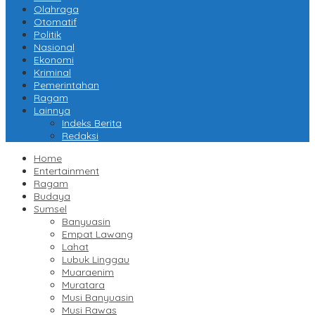
Olahraga
Otomatif
Politik
Nasional
Ekonomi
Kriminal
Pemerintahan
Ragam
Lainnya
Indeks Berita
Redaksi
Home
Entertainment
Ragam
Budaya
Sumsel
Banyuasin
Empat Lawang
Lahat
Lubuk Linggau
Muaraenim
Muratara
Musi Banyuasin
Musi Rawas