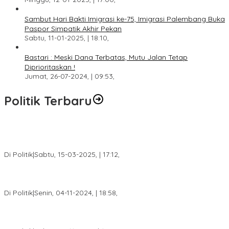
Sambut Hari Bakti Imigrasi ke-75, Imigrasi Palembang Buka
Paspor Simpatik Akhir Pekan
Sabtu, 11-01-2025, | 18:10,
Bastari : Meski Dana Terbatas, Mutu Jalan Tetap
Diprioritaskan !
Jumat, 26-07-2024, | 09:53,
Politik Terbaru
DPW PAN Sumsel Segera Laksanakan Musyawarah Wilayah
2025
Di Politik
|
Sabtu, 15-03-2025, | 17:12,
Anggota Koalisi Ojol Palembang Menggelar Deklarasi Pilkada
Damai 2024
Di Politik
|
Senin, 04-11-2024, | 18:58,
Tim Relawan SBB Prabumulih Dikukuhkan Calon Gubernur
Sumsel H. Mawardi Yahya