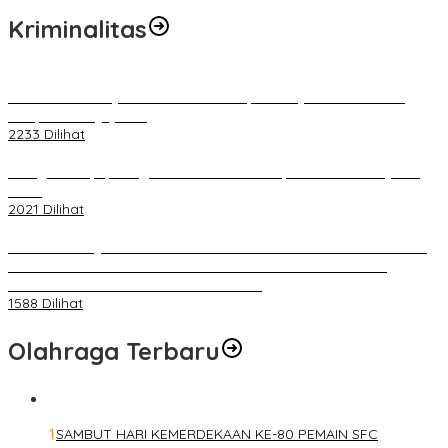
Kriminalitas
Terkait Kandasnya IRT ke Tanah Suci, Ini Penjelasan Pihat PT
Selapan Tour Jayanto
2233 Dilihat
Diduga Menipu, Warga Rusun Blok 34 Dilaporkan Korbannya ke
Polisi
2021 Dilihat
BELUM 1X24 JAM 2 PELAKU PEMBUNUHAN DIKOLAM RETENSI
BELAKANG DPRD KOTA PALEMBANG TELAH DIRINGKUS
ANGGOTA POLSEK SU 1 PALEMBANG.
1588 Dilihat
Olahraga Terbaru
1
SAMBUT HARI KEMERDEKAAN KE-80 PEMAIN SFC