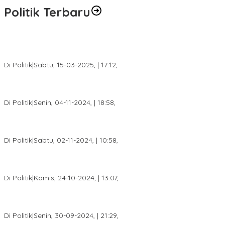
Politik Terbaru
DPW PAN Sumsel Segera Laksanakan Musyawarah Wilayah
2025
Di Politik
|
Sabtu, 15-03-2025, | 17:12,
Anggota Koalisi Ojol Palembang Menggelar Deklarasi Pilkada
Damai 2024
Di Politik
|
Senin, 04-11-2024, | 18:58,
Tim Relawan SBB Prabumulih Dikukuhkan Calon Gubernur
Sumsel H. Mawardi Yahya
Di Politik
|
Sabtu, 02-11-2024, | 10:58,
Calon Bupati Dua Periode Joncik Muhammad: Kemenangan
Besar Matahati di Empat Lawang Capai 70 Persen
Di Politik
|
Kamis, 24-10-2024, | 13:07,
Fokus Infrastruktur dan Pelayanan Publik, Feby Anggi Siap
Berjuang di DPRD Palembang
Di Politik
|
Senin, 30-09-2024, | 21:29,