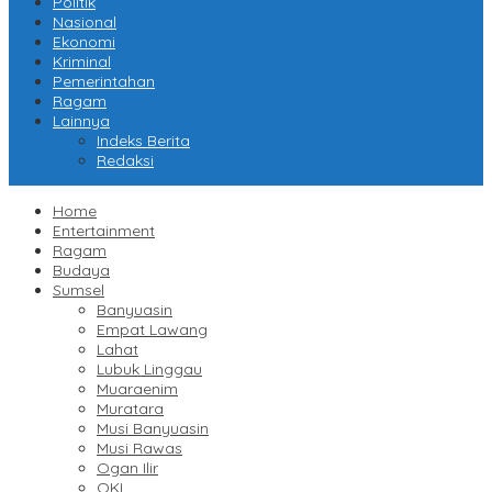
Politik
Nasional
Ekonomi
Kriminal
Pemerintahan
Ragam
Lainnya
Indeks Berita
Redaksi
Home
Entertainment
Ragam
Budaya
Sumsel
Banyuasin
Empat Lawang
Lahat
Lubuk Linggau
Muaraenim
Muratara
Musi Banyuasin
Musi Rawas
Ogan Ilir
OKI