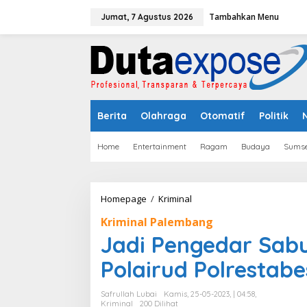
L
Tambahkan Menu
e
Jumat, 7 Agustus 2026
w
a
t
i
k
e
k
Berita
Olahraga
Otomatif
Politik
o
n
t
Home
Entertainment
Ragam
Budaya
Sumse
e
n
Homepage
/
Kriminal
J
a
Kriminal Palembang
d
i
Jadi Pengedar Sabu
P
e
Polairud Polrestab
n
g
Safrullah Lubai
Kamis, 25-05-2023, | 04:58,
e
Kriminal
200 Dilihat