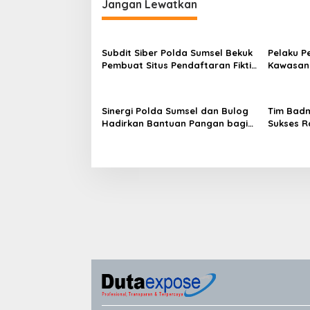
Jangan Lewatkan
Subdit Siber Polda Sumsel Bekuk
Pelaku P
Pembuat Situs Pendaftaran Fiktif
Kawasan 5
Bhayangkara Run 2026
Ditangk
Sinergi Polda Sumsel dan Bulog
Tim Badm
Hadirkan Bantuan Pangan bagi
Sukses Ra
Ratusan Warga di Hari
Kapolda
Bhayangkara ke-80