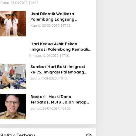
Rabu, 23-04-2025, | 16:22,
Usai Dilantik Walikota
Palembang Langsung
Mengikuti Retreat di
Kamis, 20-02-2025, | 17:58,
Magelang
Hari Kedua Akhir Pekan
Imigrasi Palembang Kembali
Dilayani
Minggu, 12-01-2025, | 17:00,
Sambut Hari Bakti Imigrasi
ke-75, Imigrasi Palembang
Buka Paspor Simpatik Akhir
Sabtu, 11-01-2025, | 18:10,
Pekan
Bastari : Meski Dana
Terbatas, Mutu Jalan Tetap
Diprioritaskan !
Jumat, 26-07-2024, | 09:53,
Politik Terbaru