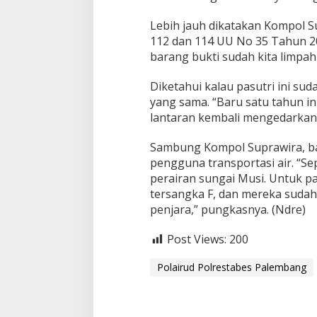
m
b
Lebih jauh dikatakan Kompol S
a
112 dan 114 UU No 35 Tahun 2
n
barang bukti sudah kita limpah
g
Diketahui kalau pasutri ini s
yang sama. “Baru satu tahun in
lantaran kembali mengedarkan 
Sambung Kompol Suprawira, ba
pengguna transportasi air. “Sep
perairan sungai Musi. Untuk pa
tersangka F, dan mereka sudah 
penjara,” pungkasnya. (Ndre)
Post Views:
200
Polairud Polrestabes Palembang