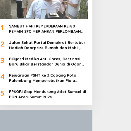
1
SAMBUT HARI KEMERDEKAAN KE-80
PEMAIN SFC MERIAHKAN PERLOMBAAN
MAKAN KERUPUK DAN BILIAR
2
Jalan Sehat Partai Demokrat Bertabur
Hadiah Doorprize Rumah dan Mobil,
Dukungan Akbar HDCU
3
Biliyard Medika Anti Gores, Destinasi
Baru Biliar Berstandar Dunia di Ogan
Ilir, Sumatra Selatan
4
Kejuaraan PSHT ke 3 Cabang Kota
Palembang Memperebutkan Piala
Walikota Palembang Resmi Ditutup
5
PPKORI Siap Mendukung Atlet Sumsel di
PON Aceh-Sumut 2024