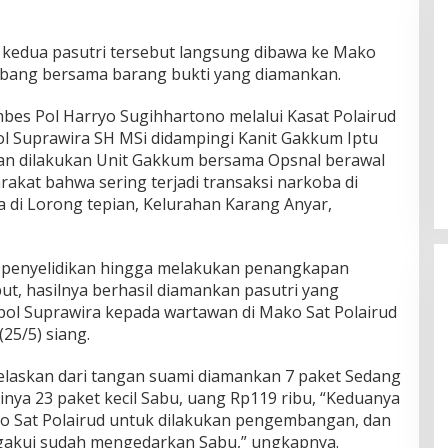
t kedua pasutri tersebut langsung dibawa ke Mako
mbang bersama barang bukti yang diamankan.
es Pol Harryo Sugihhartono melalui Kasat Polairud
l Suprawira SH MSi didampingi Kanit Gakkum Iptu
n dilakukan Unit Gakkum bersama Opsnal berawal
akat bahwa sering terjadi transaksi narkoba di
a di Lorong tepian, Kelurahan Karang Anyar,
 penyelidikan hingga melakukan penangkapan
ut, hasilnya berhasil diamankan pasutri yang
ol Suprawira kepada wartawan di Mako Sat Polairud
25/5) siang.
elaskan dari tangan suami diamankan 7 paket Sedang
rinya 23 paket kecil Sabu, uang Rp119 ribu, “Keduanya
o Sat Polairud untuk dilakukan pengembangan, dan
ngakui sudah mengedarkan Sabu,” ungkapnya.