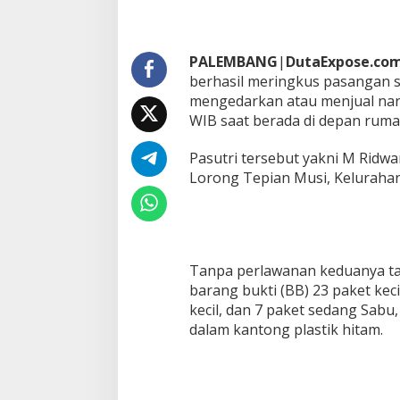
d
a
r
S
PALEMBANG
|
DutaExpose.co
a
berhasil meringkus pasangan su
b
mengedarkan atau menjual narko
u
,
WIB saat berada di depan ruma
P
a
Pasutri tersebut yakni M Ridwan
s
Lorong Tepian Musi, Keluraha
u
t
r
i
D
i
Tanpa perlawanan keduanya ta
a
barang bukti (BB) 23 paket kec
m
kecil, dan 7 paket sedang Sabu,
a
n
dalam kantong plastik hitam.
k
a
n
S