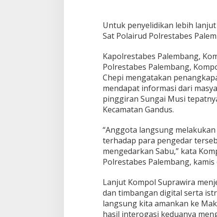
a
t
P
Untuk penyelidikan lebih lanju
o
Sat Polairud Polrestabes Pale
l
a
Kapolrestabes Palembang, Komb
i
r
Polrestabes Palembang, Kompo
u
Chepi mengatakan penangkapa
d
mendapat informasi dari masyar
P
pinggiran Sungai Musi tepatny
o
l
Kecamatan Gandus.
r
e
“Anggota langsung melakukan
s
terhadap para pengedar terseb
t
mengedarkan Sabu,” kata Komp
a
b
Polrestabes Palembang, kamis (
e
s
Lanjut Kompol Suprawira menj
P
dan timbangan digital serta ist
a
langsung kita amankan ke Mak
l
e
hasil interogasi keduanya me