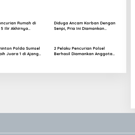
encurian Rumah di
Diduga Ancam Korban Dengan
 Ilir Akhirnya
Senpi, Pria Ini Diamankan
ap
Anggota Satreskrim Polrestabes
Palembang
inton Polda Sumsel
2 Pelaku Pencurian Polsel
ih Juara 1 di Ajang
Berhasil Diamankan Anggota
 Sumbar Open 2026
Polsekta SU I Palembang