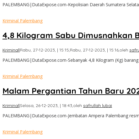
PALEMBANG|DutaExpose.com-Kepolisian Daerah Sumatera Selatan (
Kriminal Palembang
4,8 Kilogram Sabu Dimusnahkan 
Kriminal
|
Rabu, 27-12-2023, | 15:15,
Rabu, 27-12-2023, | 15:16,
oleh
safru
PALEMBANG|DutaExpose.com-Sebanyak 4,8 Kilogram (Kg) barang b
Kriminal Palembang
Malam Pergantian Tahun Baru 202
Kriminal
|
Selasa, 26-12-2023, | 18:43,
oleh
safrullah lubai
PALEMBANG|DutaExpose.com-Jembatan Ampera Palembang resmi dit
Kriminal Palembang