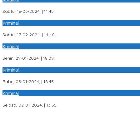
Tukang Ojek Ini Nyaris Tewas, Dibegal Tetangga Sendiri
Sabtu, 16-03-2024, | 11:45,
Kriminal
Tiga Pelaku Tawuran di Palembang Ditangkap Polisi
Sabtu, 17-02-2024, | 14:40,
Kriminal
Delapan Anggota Polisi Polrestabes Palembang Jalani Sidang Disi
Senin, 29-01-2024, | 18:09,
Kriminal
Polisi Gelar Rekonstruksi Kasus Pembunuhan di Sungai Goren 1 U
Rabu, 03-01-2024, | 18:45,
Kriminal
Diawal Tahun 2024, 17 Kilogram Ganja Berhasil Diamankan Satre
Selasa, 02-01-2024, | 13:55,
Wakil Bupati PALI Iwan Tuaji Mengajukan Permohonan Praperadila
Transformasi Layanan Presisi, Polda Sumsel Bangun Gedung BPKB