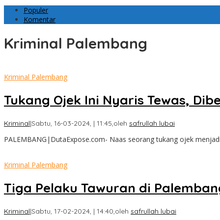
Populer
Komentar
Kriminal Palembang
Kriminal Palembang
Tukang Ojek Ini Nyaris Tewas, Dib
Kriminal
|
Sabtu, 16-03-2024, | 11:45,
oleh
safrullah lubai
PALEMBANG|DutaExpose.com- Naas seorang tukang ojek menjadi k
Kriminal Palembang
Tiga Pelaku Tawuran di Palembang
Kriminal
|
Sabtu, 17-02-2024, | 14:40,
oleh
safrullah lubai