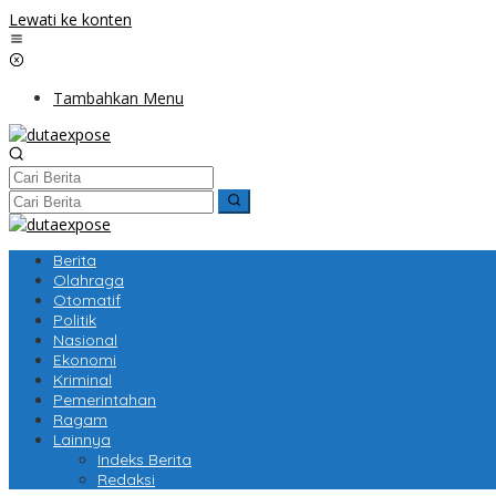
Lewati ke konten
Tambahkan Menu
Berita
Olahraga
Otomatif
Politik
Nasional
Ekonomi
Kriminal
Pemerintahan
Ragam
Lainnya
Indeks Berita
Redaksi