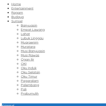
Home
Entertainment
Ragam
Budaya
Sumsel
Banyuasin
Empat Lawang
Lahat
Lubuk Linggau
Muaraenim
Muratara
Musi Banyuasin
Musi Rawas
Ogan Ilir
OKI
Oku Induk
Oku Selatan
Oku Timur
Pagaralam
Palembang
Pali
Prabumulih
Kriminal