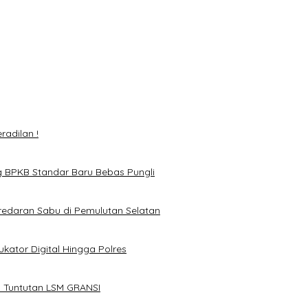
n Sabu di Pemulutan Selatan
Digital Hingga Polres
utan LSM GRANSI
adilan !
g BPKB Standar Baru Bebas Pungli
redaran Sabu di Pemulutan Selatan
kator Digital Hingga Polres
 Tuntutan LSM GRANSI