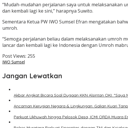
“Mudah-mudahan perjalanan saya untuk melaksanakan umr
dan kembali lagi ke sini,” harapnya Suwito.
Sementara Ketua PW IWO Sumsel Efran mengatakan bahwa 
umroh.
“Semoga perjalanan beliau dalam melaksanakan umroh mul
lancar dan kembali lagi ke Indonesia dengan Umroh mabrur,
Post Views:
255
IWO Sumsel
Jangan Lewatkan
Akbar Angkat Bicara Soal Dugaan KKN Alsintan OKI: “Saya 
Ancaman Kerugian Negara & Lingkungan: Galian Kuari Tanpa
Perkuat Ukhuwah hingga Pelosok Desa, ICMI ORDA Muara Enim
Polres Muratara Perkuat Sinergitas dengan TNI dan Kejaks