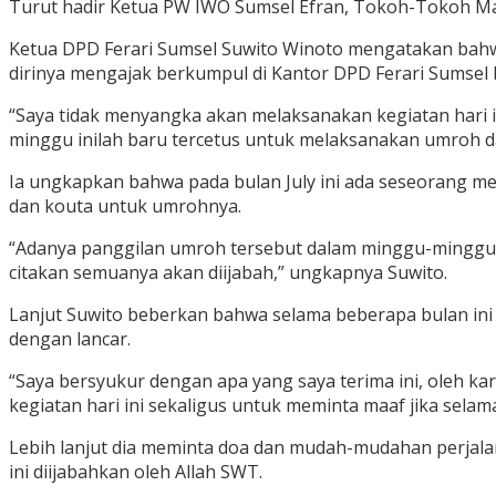
Turut hadir Ketua PW IWO Sumsel Efran, Tokoh-Tokoh Ma
Ketua DPD Ferari Sumsel Suwito Winoto mengatakan bahwa 
dirinya mengajak berkumpul di Kantor DPD Ferari Sumse
“Saya tidak menyangka akan melaksanakan kegiatan hari 
minggu inilah baru tercetus untuk melaksanakan umroh dan 
Ia ungkapkan bahwa pada bulan July ini ada seseorang m
dan kouta untuk umrohnya.
“Adanya panggilan umroh tersebut dalam minggu-minggu inil
citakan semuanya akan diijabah,” ungkapnya Suwito.
Lanjut Suwito beberkan bahwa selama beberapa bulan ini 
dengan lancar.
“Saya bersyukur dengan apa yang saya terima ini, oleh 
kegiatan hari ini sekaligus untuk meminta maaf jika selama
Lebih lanjut dia meminta doa dan mudah-mudahan perjalan
ini diijabahkan oleh Allah SWT.