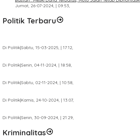
Bastari : Meski Dana Terbatas, Mutu Jalan Tetap Diprioritask
Jumat, 26-07-2024, | 09:53,
Politik Terbaru
DPW PAN Sumsel Segera Laksanakan Musyawarah Wilayah 2025
Di Politik
|
Sabtu, 15-03-2025, | 17:12,
Anggota Koalisi Ojol Palembang Menggelar Deklarasi Pilkada Da
Di Politik
|
Senin, 04-11-2024, | 18:58,
Tim Relawan SBB Prabumulih Dikukuhkan Calon Gubernur Sumsel 
Di Politik
|
Sabtu, 02-11-2024, | 10:58,
Calon Bupati Dua Periode Joncik Muhammad: Kemenangan Besar 
Di Politik
|
Kamis, 24-10-2024, | 13:07,
Fokus Infrastruktur dan Pelayanan Publik, Feby Anggi Siap Berj
Di Politik
|
Senin, 30-09-2024, | 21:29,
Kriminalitas