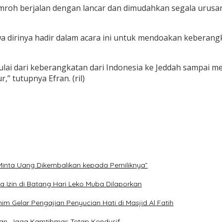
oh berjalan dengan lancar dan dimudahkan segala urusan 
dirinya hadir dalam acara ini untuk mendoakan keberang
ai dari keberangkatan dari Indonesia ke Jeddah sampai m
” tutupnya Efran. (ril)
Minta Uang Dikembalikan kepada Pemiliknya”
 Izin di Batang Hari Leko Muba Dilaporkan
 Gelar Pengajian Penyucian Hati di Masjid Al Fatih
aan, Jaga Kamtibmas Tetap Kondusif