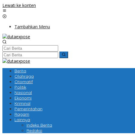
Lewati ke konten
Tambahkan Menu
Berita
Olahraga
Otomatif
Politik
Nasional
Ekonomi
Kriminal
Pemerintahan
Ragam
Lainnya
Indeks Berita
Redaksi