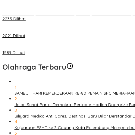
Terkait Kandasnya IRT ke Tanah Suci, Ini Penjelasan Pihat PT Selap
2233 Dilihat
Diduga Menipu, Warga Rusun Blok 34 Dilaporkan Korbannya ke Poli
2021 Dilihat
BELUM 1X24 JAM 2 PELAKU PEMBUNUHAN DIKOLAM RETENSI B
1589 Dilihat
Olahraga Terbaru
1
SAMBUT HARI KEMERDEKAAN KE-80 PEMAIN SFC MERIAHKA
2
Jalan Sehat Partai Demokrat Bertabur Hadiah Doorprize 
3
Biliyard Medika Anti Gores, Destinasi Baru Biliar Berstandar 
4
Kejuaraan PSHT ke 3 Cabang Kota Palembang Memperebutk
5