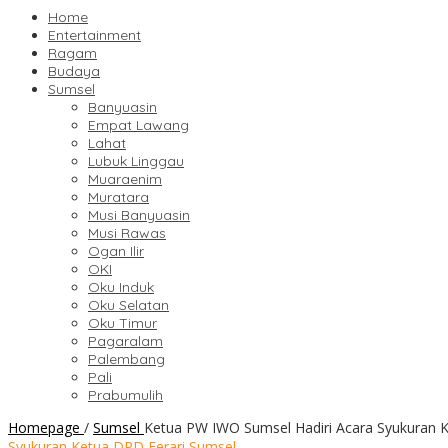
Home
Entertainment
Ragam
Budaya
Sumsel
Banyuasin
Empat Lawang
Lahat
Lubuk Linggau
Muaraenim
Muratara
Musi Banyuasin
Musi Rawas
Ogan Ilir
OKI
Oku Induk
Oku Selatan
Oku Timur
Pagaralam
Palembang
Pali
Prabumulih
Homepage
/
Sumsel
Ketua PW IWO Sumsel Hadiri Acara Syukuran 
Syukuran Ketua DPD Ferari Sumsel