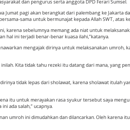
syarakat dan pengurus serta anggota DPD Ferari Sumsel.
Jumat pagi akan berangkat dari palembang ke Jakarta dan 
l bersama-sama untuk bermunajat kepada Allah SWT, atas
ini, karena sebelumnya memang ada niat untuk melaksanaka
hal ini terjadi benar-benar kuasa ilahi,”katanya.
enawarkan mengajak dirinya untuk melaksanakan umroh, kar
ah. Kita tidak tahu rezeki itu datang dari mana, yang pent
dirinya tidak lepas dari sholawat, karena sholawat itula
karena itu untuk merayakan rasa syukur tersebut saya men
 ini ada salah,” ucapnya.
an umroh ini dimudahkan dan dilancarkan. Oleh karena itu