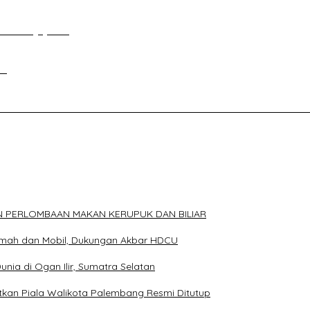
an Tour Jayanto
si
ELAKANG DPRD KOTA PALEMBANG TELAH DIRINGKUS ANGGOTA P
N PERLOMBAAN MAKAN KERUPUK DAN BILIAR
Rumah dan Mobil, Dukungan Akbar HDCU
Dunia di Ogan Ilir, Sumatra Selatan
an Piala Walikota Palembang Resmi Ditutup