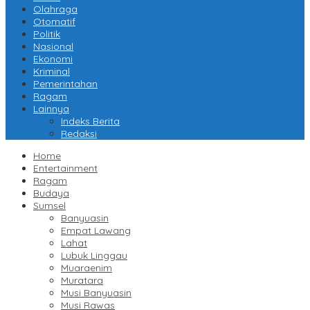
Olahraga
Otomatif
Politik
Nasional
Ekonomi
Kriminal
Pemerintahan
Ragam
Lainnya
Indeks Berita
Redaksi
Home
Entertainment
Ragam
Budaya
Sumsel
Banyuasin
Empat Lawang
Lahat
Lubuk Linggau
Muaraenim
Muratara
Musi Banyuasin
Musi Rawas