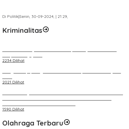
Fokus Infrastruktur dan Pelayanan Publik, Feby Anggi Siap
Berjuang di DPRD Palembang
Di Politik
|
Senin, 30-09-2024, | 21:29,
Kriminalitas
Terkait Kandasnya IRT ke Tanah Suci, Ini Penjelasan Pihat PT
Selapan Tour Jayanto
2234 Dilihat
Diduga Menipu, Warga Rusun Blok 34 Dilaporkan Korbannya ke
Polisi
2021 Dilihat
BELUM 1X24 JAM 2 PELAKU PEMBUNUHAN DIKOLAM RETENSI
BELAKANG DPRD KOTA PALEMBANG TELAH DIRINGKUS
ANGGOTA POLSEK SU 1 PALEMBANG.
1590 Dilihat
Olahraga Terbaru