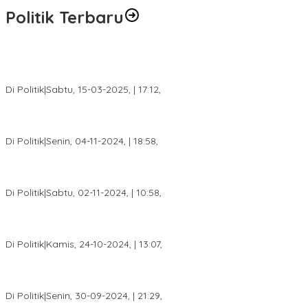
Politik Terbaru
DPW PAN Sumsel Segera Laksanakan Musyawarah Wilayah
2025
Di Politik
|
Sabtu, 15-03-2025, | 17:12,
Anggota Koalisi Ojol Palembang Menggelar Deklarasi Pilkada
Damai 2024
Di Politik
|
Senin, 04-11-2024, | 18:58,
Tim Relawan SBB Prabumulih Dikukuhkan Calon Gubernur
Sumsel H. Mawardi Yahya
Di Politik
|
Sabtu, 02-11-2024, | 10:58,
Calon Bupati Dua Periode Joncik Muhammad: Kemenangan
Besar Matahati di Empat Lawang Capai 70 Persen
Di Politik
|
Kamis, 24-10-2024, | 13:07,
Fokus Infrastruktur dan Pelayanan Publik, Feby Anggi Siap
Berjuang di DPRD Palembang
Di Politik
|
Senin, 30-09-2024, | 21:29,