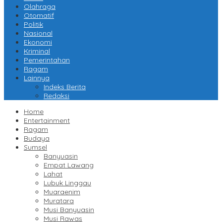
Olahraga
Otomatif
Politik
Nasional
Ekonomi
Kriminal
Pemerintahan
Ragam
Lainnya
Indeks Berita
Redaksi
Home
Entertainment
Ragam
Budaya
Sumsel
Banyuasin
Empat Lawang
Lahat
Lubuk Linggau
Muaraenim
Muratara
Musi Banyuasin
Musi Rawas