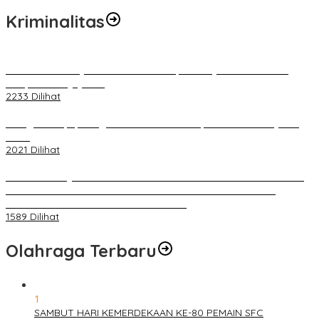
Kriminalitas
Terkait Kandasnya IRT ke Tanah Suci, Ini Penjelasan Pihat PT
Selapan Tour Jayanto
2233 Dilihat
Diduga Menipu, Warga Rusun Blok 34 Dilaporkan Korbannya ke
Polisi
2021 Dilihat
BELUM 1X24 JAM 2 PELAKU PEMBUNUHAN DIKOLAM RETENSI
BELAKANG DPRD KOTA PALEMBANG TELAH DIRINGKUS
ANGGOTA POLSEK SU 1 PALEMBANG.
1589 Dilihat
Olahraga Terbaru
1
SAMBUT HARI KEMERDEKAAN KE-80 PEMAIN SFC