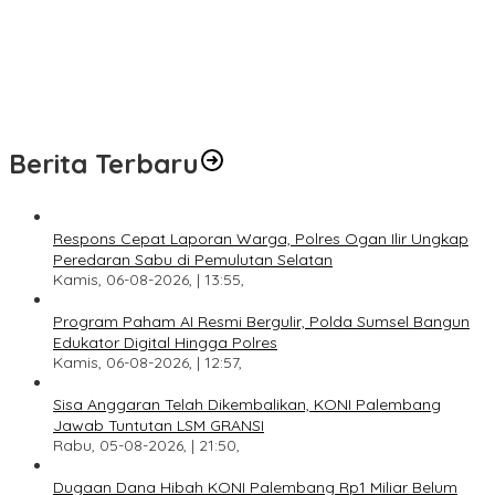
Dugaan Dana Hibah KONI Palembang Rp1 Miliar Belum Jelas,
LSM GRANSI Datangi Kejari Tuntut Pemeriksaan Menyeluruh
Akbar Angkat Bicara Soal Dugaan KKN Alsintan OKI: “Saya Minta
Uang Dikembalikan kepada Pemiliknya”
Berita Terbaru
Respons Cepat Laporan Warga, Polres Ogan Ilir Ungkap
Peredaran Sabu di Pemulutan Selatan
Kamis, 06-08-2026, | 13:55,
Program Paham AI Resmi Bergulir, Polda Sumsel Bangun
Edukator Digital Hingga Polres
Kamis, 06-08-2026, | 12:57,
Sisa Anggaran Telah Dikembalikan, KONI Palembang
Jawab Tuntutan LSM GRANSI
Rabu, 05-08-2026, | 21:50,
Dugaan Dana Hibah KONI Palembang Rp1 Miliar Belum