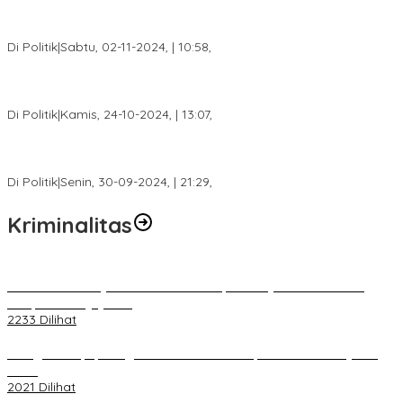
Tim Relawan SBB Prabumulih Dikukuhkan Calon Gubernur
Sumsel H. Mawardi Yahya
Di Politik
|
Sabtu, 02-11-2024, | 10:58,
Calon Bupati Dua Periode Joncik Muhammad: Kemenangan
Besar Matahati di Empat Lawang Capai 70 Persen
Di Politik
|
Kamis, 24-10-2024, | 13:07,
Fokus Infrastruktur dan Pelayanan Publik, Feby Anggi Siap
Berjuang di DPRD Palembang
Di Politik
|
Senin, 30-09-2024, | 21:29,
Kriminalitas
Terkait Kandasnya IRT ke Tanah Suci, Ini Penjelasan Pihat PT
Selapan Tour Jayanto
2233 Dilihat
Diduga Menipu, Warga Rusun Blok 34 Dilaporkan Korbannya ke
Polisi
2021 Dilihat