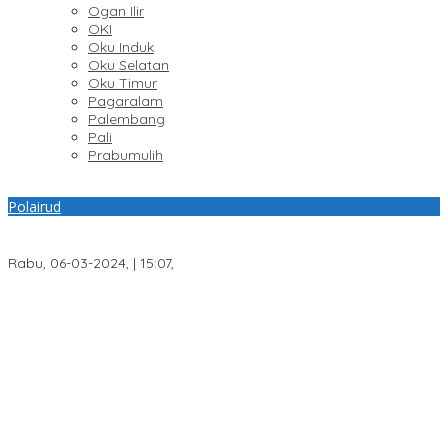
Ogan Ilir
OKI
Oku Induk
Oku Selatan
Oku Timur
Pagaralam
Palembang
Pali
Prabumulih
Polairud
Mayat Pria Tanpa Indentitas Dievakuasi Sat Polairud Polrestabes
Palembang
Rabu, 06-03-2024, | 15:07,
Respons Cepat Laporan Warga, Polres Ogan Ilir Ungkap
Peredaran Sabu di Pemulutan Selatan
Program Paham AI Resmi Bergulir, Polda Sumsel Bangun
Edukator Digital Hingga Polres
Sisa Anggaran Telah Dikembalikan, KONI Palembang Jawab
Tuntutan LSM GRANSI