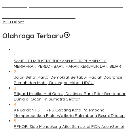
BELUM 1X24 JAM 2 PELAKU PEMBUNUHAN DIKOLAM RETENSI
BELAKANG DPRD KOTA PALEMBANG TELAH DIRINGKUS
ANGGOTA POLSEK SU 1 PALEMBANG.
1588 Dilihat
Olahraga Terbaru
1
SAMBUT HARI KEMERDEKAAN KE-80 PEMAIN SFC
MERIAHKAN PERLOMBAAN MAKAN KERUPUK DAN BILIAR
2
Jalan Sehat Partai Demokrat Bertabur Hadiah Doorprize
Rumah dan Mobil, Dukungan Akbar HDCU
3
Biliyard Medika Anti Gores, Destinasi Baru Biliar Berstandar
Dunia di Ogan Ilir, Sumatra Selatan
4
Kejuaraan PSHT ke 3 Cabang Kota Palembang
Memperebutkan Piala Walikota Palembang Resmi Ditutup
5
PPKORI Siap Mendukung Atlet Sumsel di PON Aceh-Sumut