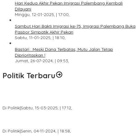
Hari Kedua Akhir Pekan Imigrasi Palembang Kembali
Dilayani
Minggu, 12-01-2025, | 17:00,
Sambut Hari Bakti Imigrasi ke-75, Imigrasi Palembang Buka
Paspor Simpatik Akhir Pekan
Sabtu, 11-01-2025, | 18:10,
Bastari : Meski Dana Terbatas, Mutu Jalan Tetap
Diprioritaskan !
Jumat, 26-07-2024, | 09:53,
Politik Terbaru
DPW PAN Sumsel Segera Laksanakan Musyawarah Wilayah
2025
Di Politik
|
Sabtu, 15-03-2025, | 17:12,
Anggota Koalisi Ojol Palembang Menggelar Deklarasi Pilkada
Damai 2024
Di Politik
|
Senin, 04-11-2024, | 18:58,