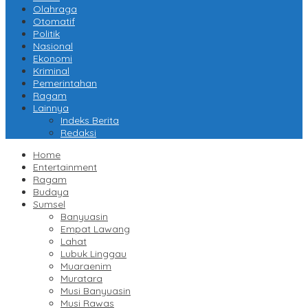
Olahraga
Otomatif
Politik
Nasional
Ekonomi
Kriminal
Pemerintahan
Ragam
Lainnya
Indeks Berita
Redaksi
Home
Entertainment
Ragam
Budaya
Sumsel
Banyuasin
Empat Lawang
Lahat
Lubuk Linggau
Muaraenim
Muratara
Musi Banyuasin
Musi Rawas