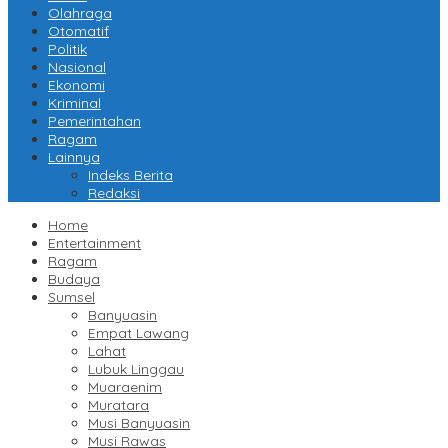
Olahraga
Otomatif
Politik
Nasional
Ekonomi
Kriminal
Pemerintahan
Ragam
Lainnya
Indeks Berita
Redaksi
Home
Entertainment
Ragam
Budaya
Sumsel
Banyuasin
Empat Lawang
Lahat
Lubuk Linggau
Muaraenim
Muratara
Musi Banyuasin
Musi Rawas