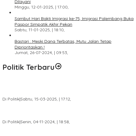
Dilayani
Minggu, 12-01-2025, | 17:00,
Sambut Hari Bakti Imigrasi ke-75, Imigrasi Palembang Buka
Paspor Simpatik Akhir Pekan
Sabtu, 11-01-2025, | 18:10,
Bastari : Meski Dana Terbatas, Mutu Jalan Tetap
Diprioritaskan !
Jumat, 26-07-2024, | 09:53,
Politik Terbaru
DPW PAN Sumsel Segera Laksanakan Musyawarah Wilayah
2025
Di Politik
|
Sabtu, 15-03-2025, | 17:12,
Anggota Koalisi Ojol Palembang Menggelar Deklarasi Pilkada
Damai 2024
Di Politik
|
Senin, 04-11-2024, | 18:58,
Tim Relawan SBB Prabumulih Dikukuhkan Calon Gubernur