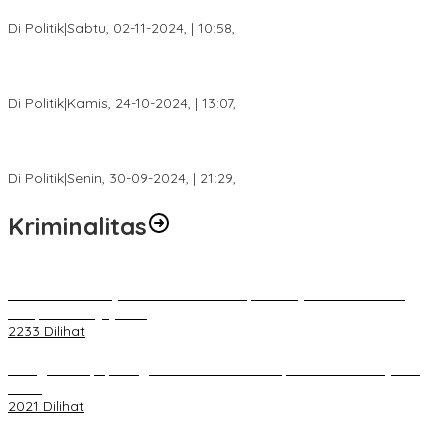
Sumsel H. Mawardi Yahya
Di Politik
|
Sabtu, 02-11-2024, | 10:58,
Calon Bupati Dua Periode Joncik Muhammad: Kemenangan
Besar Matahati di Empat Lawang Capai 70 Persen
Di Politik
|
Kamis, 24-10-2024, | 13:07,
Fokus Infrastruktur dan Pelayanan Publik, Feby Anggi Siap
Berjuang di DPRD Palembang
Di Politik
|
Senin, 30-09-2024, | 21:29,
Kriminalitas
Terkait Kandasnya IRT ke Tanah Suci, Ini Penjelasan Pihat PT
Selapan Tour Jayanto
2233 Dilihat
Diduga Menipu, Warga Rusun Blok 34 Dilaporkan Korbannya ke
Polisi
2021 Dilihat
BELUM 1X24 JAM 2 PELAKU PEMBUNUHAN DIKOLAM RETENSI