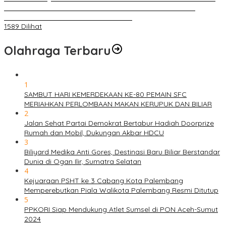
BELAKANG DPRD KOTA PALEMBANG TELAH DIRINGKUS
ANGGOTA POLSEK SU 1 PALEMBANG.
1589 Dilihat
Olahraga Terbaru
1
SAMBUT HARI KEMERDEKAAN KE-80 PEMAIN SFC
MERIAHKAN PERLOMBAAN MAKAN KERUPUK DAN BILIAR
2
Jalan Sehat Partai Demokrat Bertabur Hadiah Doorprize
Rumah dan Mobil, Dukungan Akbar HDCU
3
Biliyard Medika Anti Gores, Destinasi Baru Biliar Berstandar
Dunia di Ogan Ilir, Sumatra Selatan
4
Kejuaraan PSHT ke 3 Cabang Kota Palembang
Memperebutkan Piala Walikota Palembang Resmi Ditutup
5
PPKORI Siap Mendukung Atlet Sumsel di PON Aceh-Sumut
2024